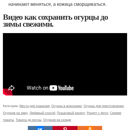
начинают меняться, а кожица сморщиваться.
Видео как сохранить огурцы до
зимы свежими.
Категории:
Место для хранения
,
Огурцы в морозилке
,
Огурцы для приготовления
,
Огурцов на зиму
,
Любимый способ
,
Пошаговый рецепт
,
Рецепт с фото
,
Свежие
томаты
,
Томаты до весны
,
Огурцов на складе