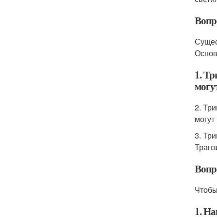
Вопр
Сущес
Основ
1. Тр
могу
2. Тр
могут
3. Тр
Транз
Вопр
Чтобы
1. Н