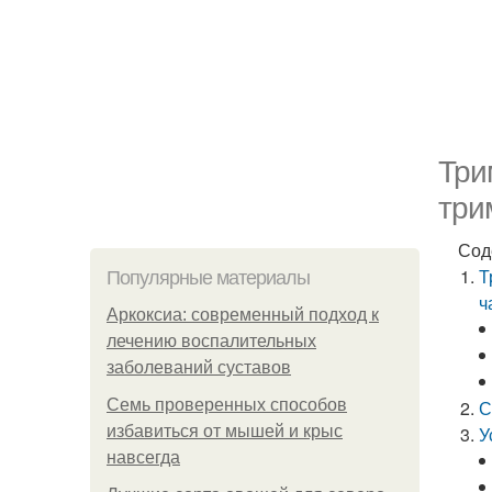
Три
три
Сод
Т
Популярные материалы
ч
Аркоксиа: современный подход к
лечению воспалительных
заболеваний суставов
Семь проверенных способов
С
избавиться от мышей и крыс
У
навсегда