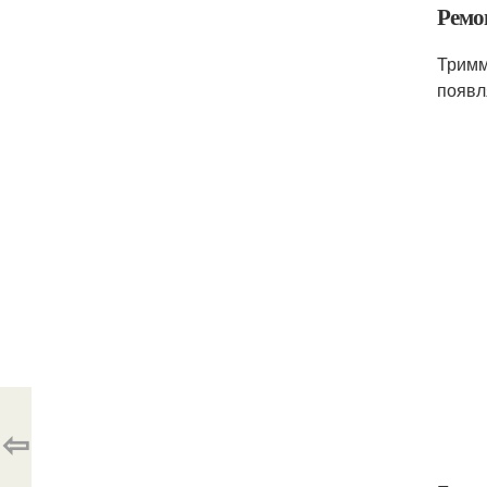
Ремо
Тримм
появл
⇦