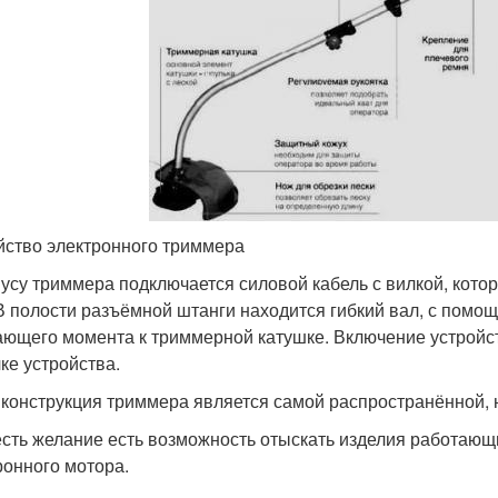
йство электронного триммера
пусу триммера подключается силовой кабель с вилкой, кото
 В полости разъёмной штанги находится гибкий вал, с помо
ющего момента к триммерной катушке. Включение устройс
чке устройства.
 конструкция триммера является самой распространённой, 
есть желание есть возможность отыскать изделия работающ
ронного мотора.