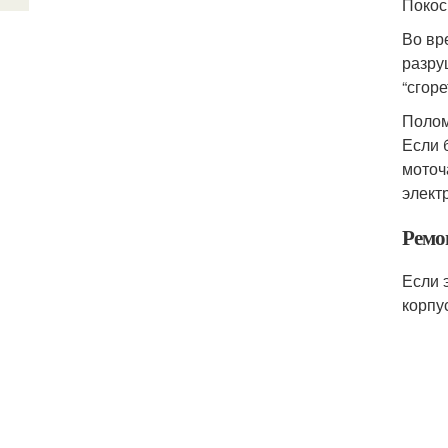
Покос
Во вр
разру
“сгор
Полом
Если 
моточ
элект
Ремо
Если 
корпу