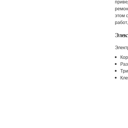
приве
ремон
этом 
работ
Элек
Элект
Кор
Раз
Три
Кле