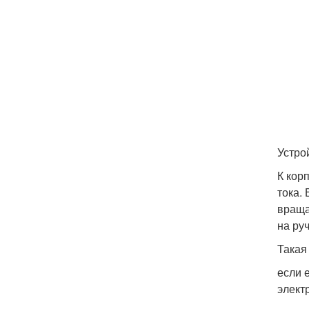
Устро
К кор
тока.
враща
на ру
Такая
если 
элект