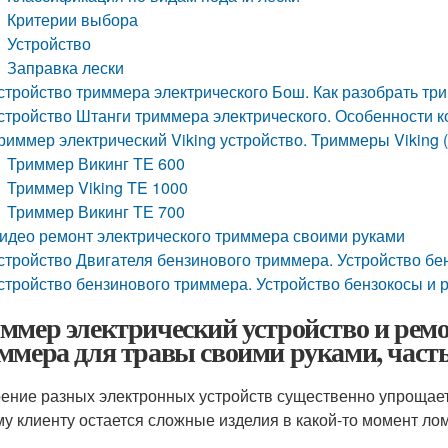
Критерии выбора
Устройство
Заправка лески
стройство триммера электрического Бош. Как разобрать три
стройство Штанги триммера электрического. Особенности к
риммер электрический Viking устройство. Триммеры Viking 
Триммер Викинг ТЕ 600
Триммер Viking TE 1000
Триммер Викинг ТЕ 700
идео ремонт электрического триммера своими руками
стройство Двигателя бензинового триммера. Устройство б
стройство бензинового триммера. Устройство бензокосы и
ммер электрический устройство и рем
ммера для травы своими руками, час
ение разных электронных устройств существенно упрощает
у клиенту остается сложные изделия в какой-то момент ло