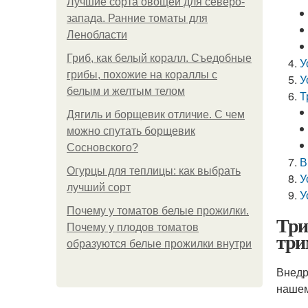
Лучшие сорта овощей для северо-
запада. Ранние томаты для
Ленобласти
Гриб, как белый коралл. Съедобные
У
грибы, похожие на кораллы с
У
белым и желтым телом
Т
Дягиль и борщевик отличие. С чем
можно спутать борщевик
Сосновского?
В
Огурцы для теплицы: как выбрать
У
лучший сорт
У
Почему у томатов белые прожилки.
Три
Почему у плодов томатов
три
образуются белые прожилки внутри
Внедр
нашем