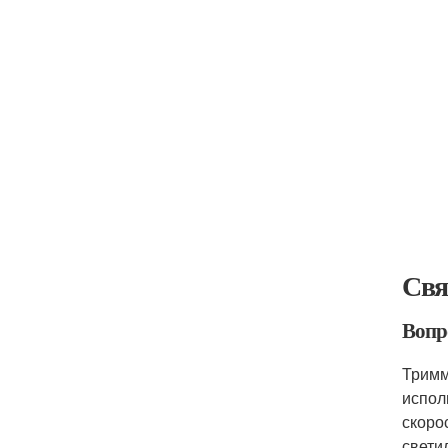
Свя
Вопро
Тримм
испол
скоро
свети