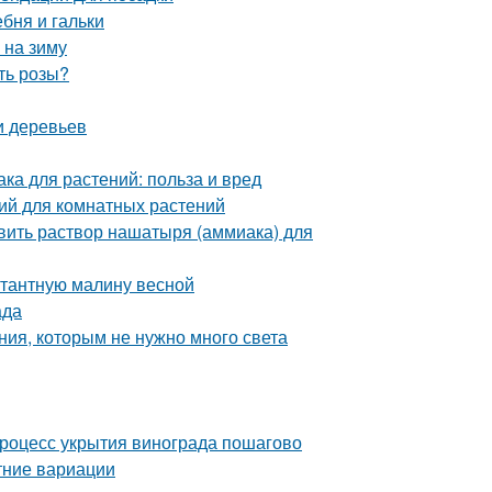
ебня и гальки
 на зиму
ть розы?
и деревьев
а для растений: польза и вред
ий для комнатных растений
вить раствор нашатыря (аммиака) для
нтантную малину весной
ада
ния, которым не нужно много света
Процесс укрытия винограда пошагово
тние вариации