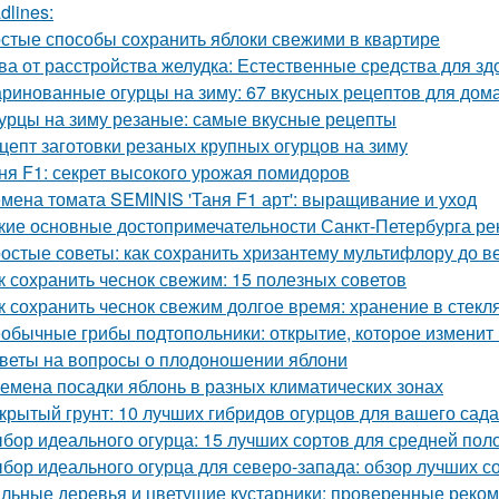
dlines:
стые способы сохранить яблоки свежими в квартире
ва от расстройства желудка: Естественные средства для 
ринованные огурцы на зиму: 67 вкусных рецептов для дом
урцы на зиму резаные: самые вкусные рецепты
цепт заготовки резаных крупных огурцов на зиму
ня F1: секрет высокого урожая помидоров
мена томата SEMINIS 'Таня F1 арт': выращивание и уход
кие основные достопримечательности Санкт-Петербурга ре
остые советы: как сохранить хризантему мультифлору до в
к сохранить чеснок свежим: 15 полезных советов
к сохранить чеснок свежим долгое время: хранение в стекл
обычные грибы подтопольники: открытие, которое изменит
веты на вопросы о плодоношении яблони
емена посадки яблонь в разных климатических зонах
крытый грунт: 10 лучших гибридов огурцов для вашего сада
бор идеального огурца: 15 лучших сортов для средней пол
бор идеального огурца для северо-запада: обзор лучших с
льные деревья и цветущие кустарники: проверенные реком