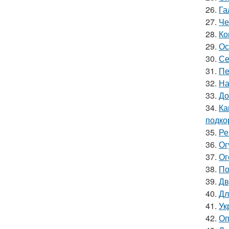
26.
Га
27.
Че
28.
Ко
29.
Ос
30.
Се
31.
Пе
32.
На
33.
До
34.
Ка
подко
35.
Ре
36.
Ог
37.
Ог
38.
По
39.
Дв
40.
Дл
41.
Ук
42.
Оп