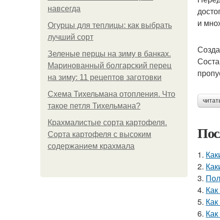
навсегда
досто
и мно
Огурцы для теплицы: как выбрать
лучший сорт
Созда
Зеленые перцы на зиму в банках.
Соста
Маринованный болгарский перец
пропу
на зиму: 11 рецептов заготовки
Схема Тихельмана отопления. Что
читат
такое петля Тихельмана?
Крахмалистые сорта картофеля.
Пос
Сорта картофеля с высоким
содержанием крахмала
1.
Как
2.
Как
3.
Пол
4.
Как
5.
Как
6.
Как