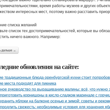
примечательностями, время работы музеев и других объекто
жеством интересных мест, поэтому важно расставить приор
ние списка желаний
вьте список тех достопримечательностей, которые вы обяза
стить ничего важного. Например:
ь дальше →
ледние обновления на сайте:
ие традиционные блюда оренбургской кухни стоит попробов
ие места подходят для пикника
ное руководство по выращиванию малины: всё, что нужно 
 приготовить корнишоны в кисло-сладком маринаде с горчи
 хранить яблоки на балконе осенью и зимой: советы и реко
 продлить свежесть: необходимые условия для хранения яб