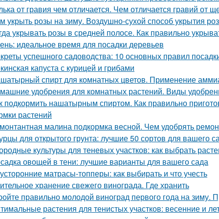
лька от гравия чем отличается. Чем отличается гравий от щ
м укрыть розы на зиму. Воздушно-сухой способ укрытия роз
гда укрывать розы в средней полосе. Как правильно укрыва
ень: идеальное время для посадки деревьев
креты успешного садоводства: 10 основных правил посадк
кинская капуста с курицей и грибами
шатырный спирт для комнатных цветов. Применение аммиак
машние удобрения для комнатных растений. Виды удобрен
к подкормить нашатырным спиртом. Как правильно пригото
рмки растений
монтантная малина подкормка весной. Чем удобрять ремо
урцы для открытого грунта: лучшие 50 сортов для вашего с
ородные культуры для теневых участков: как выбрать расте
садка овощей в тени: лучшие варианты для вашего сада
усторонние матрасы-топперы: как выбирать и что учесть
ительное хранение свежего винограда. Где хранить
ройте правильно молодой виноград первого года на зиму. 
тимальные растения для тенистых участков: весенние и ле