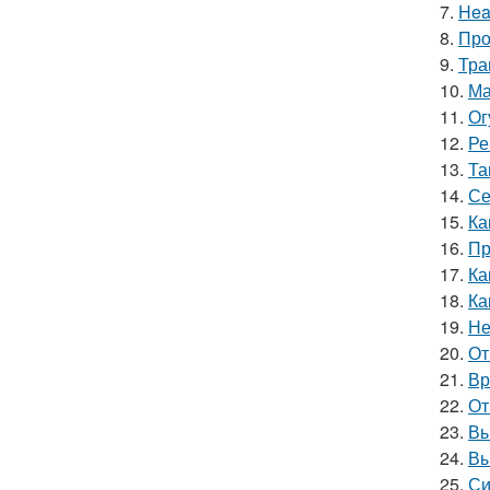
7.
Hea
8.
Про
9.
Тра
10.
Ма
11.
Ог
12.
Ре
13.
Та
14.
Се
15.
Ка
16.
Пр
17.
Ка
18.
Ка
19.
Не
20.
От
21.
Вр
22.
От
23.
Вы
24.
Вы
25.
Си