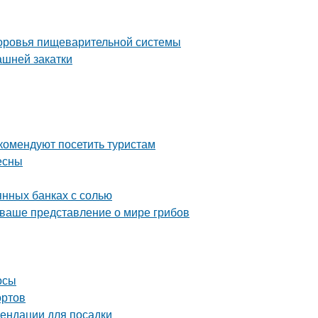
здоровья пищеварительной системы
ашней закатки
комендуют посетить туристам
есны
янных банках с солью
 ваше представление о мире грибов
осы
ортов
ендации для посадки