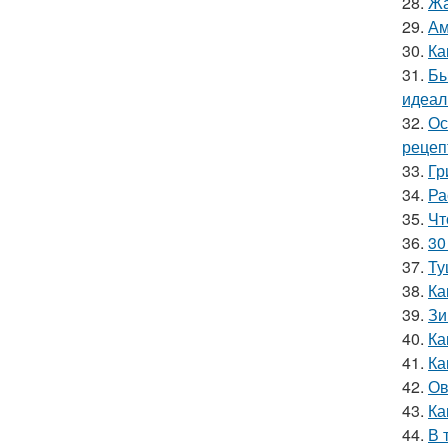
28.
Жа
29.
Ам
30.
Ка
31.
Бы
идеал
32.
Ос
рецеп
33.
Гр
34.
Ра
35.
Чт
36.
30
37.
Ту
38.
Ка
39.
Зи
40.
Ка
41.
Ка
42.
Ов
43.
Ка
44.
В 