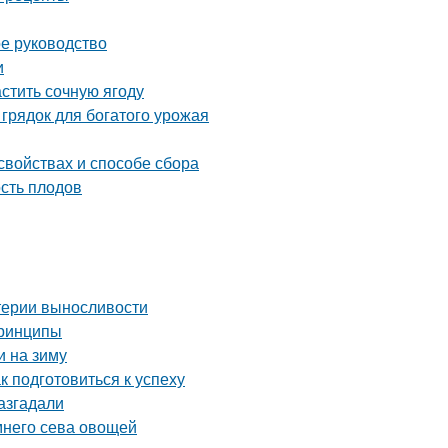
ое руководство
и
астить сочную ягоду
грядок для богатого урожая
свойствах и способе сбора
сть плодов
итерии выносливости
принципы
и на зиму
к подготовиться к успеху
азгадали
имнего сева овощей