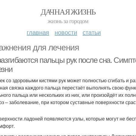
ДАЧНАЯ ЖИЗНЬ
жизнь за городом
главная
новости
статьи
ажнения для лечения
разгибаются пальцы рук после сна. Симп
езни
ек со здоровыми кистями рук может полностью сгибать и р
ная связка каждого пальца перестаёт выполнять свою функ
ьного пальца или нескольких из них, или произойдёт их пол
оз – заболевание, при котором суставные поверхности срас
верхности ладоней появляются узлы, которые могут не бесп
мфорт.