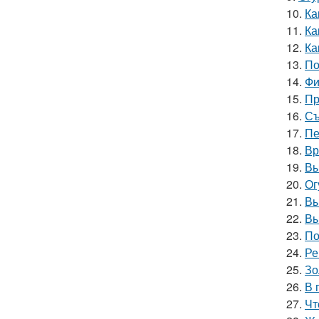
10.
Ка
11.
Ка
12.
Ка
13.
По
14.
Фи
15.
Пр
16.
Съ
17.
Пе
18.
Вр
19.
Вы
20.
Ог
21.
Вы
22.
Вы
23.
По
24.
Ре
25.
Зо
26.
В 
27.
Чт