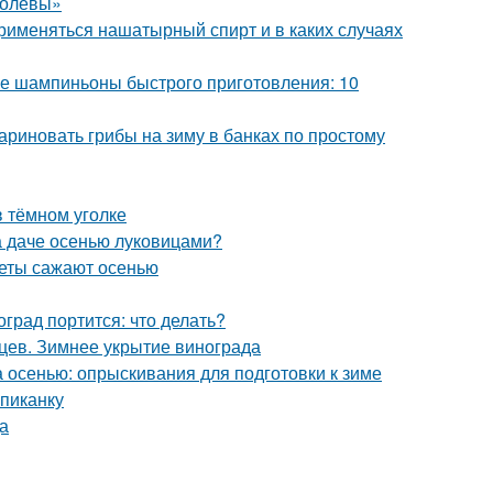
ролевы»
рименяться нашатырный спирт и в каких случаях
 шампиньоны быстрого приготовления: 10
ариновать грибы на зиму в банках по простому
в тёмном уголке
на даче осенью луковицами?
веты сажают осенью
град портится: что делать?
ев. Зимнее укрытие винограда
а осенью: опрыскивания для подготовки к зиме
пиканку
а