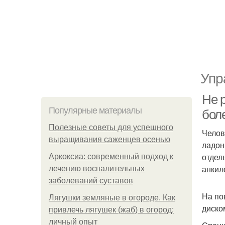
Упр
Не 
Популярные материалы
бол
Полезные советы для успешного
Челов
выращивания саженцев осенью
ладон
отдел
Аркоксиа: современный подход к
анкил
лечению воспалительных
заболеваний суставов
На по
Лягушки земляные в огороде. Как
диско
привлечь лягушек (жаб) в огород:
личный опыт