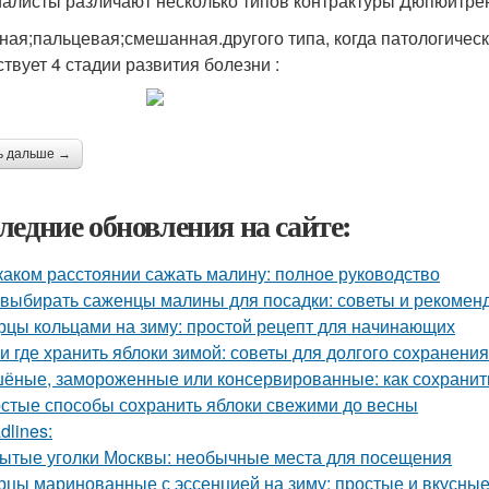
алисты различают несколько типов контрактуры Дюпюитрен
ная;пальцевая;смешанная.другого типа, когда патологическ
твует 4 стадии развития болезни :
ь дальше →
ледние обновления на сайте:
каком расстоянии сажать малину: полное руководство
 выбирать саженцы малины для посадки: советы и рекомен
рцы кольцами на зиму: простой рецепт для начинающих
 и где хранить яблоки зимой: советы для долгого сохранения
ёные, замороженные или консервированные: как сохранить
стые способы сохранить яблоки свежими до весны
dlines:
ытые уголки Москвы: необычные места для посещения
рцы маринованные с эссенцией на зиму: простые и вкусны