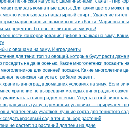
реная пекинская капуста с шампиньонами. Салат «Пир ко
миак поливать комнатные цветы. Для каких цветов может п
к можно использовать нашатырный спирт.. Удаление пятен
стрые маринованные шампиньоны из банки. Маринованные
ьных рецептов. Готовы в считанные минуты!
обенности консервирования грибов в банках на зиму. Как м
ту
ибы с овощами на зиму. Ингредиенты
стения для тени: топ 10 овощей, которые будут расти даже 
о посадить на даче осенью. Какие многолетники посадить 
 многолетников для осенней посадки. Какие многолетние ц
шеная пекинская капуста с грибами рецепт..
к хранить виноград в домашних условиях на зиму. Если вино
мнее хранение не вызревших молодых виноградных саженц
к ухаживать за виноградом осенью. Уход за лозой виноград
к выращивать гуаву в домашних условиях — приручаем тро
ощи для теневых участков: лучшие сорта для тенистого сад
к создать красивый сад в тени: выбор растений
тени не растет: 10 растений для тени на даче