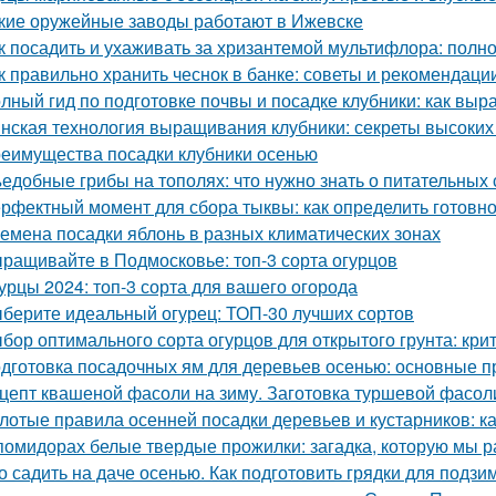
кие оружейные заводы работают в Ижевске
к посадить и ухаживать за хризантемой мультифлора: полн
к правильно хранить чеснок в банке: советы и рекомендаци
лный гид по подготовке почвы и посадке клубники: как выр
нская технология выращивания клубники: секреты высоких 
еимущества посадки клубники осенью
едобные грибы на тополях: что нужно знать о питательных 
рфектный момент для сбора тыквы: как определить готовно
емена посадки яблонь в разных климатических зонах
ращивайте в Подмосковье: топ-3 сорта огурцов
урцы 2024: топ-3 сорта для вашего огорода
берите идеальный огурец: ТОП-30 лучших сортов
бор оптимального сорта огурцов для открытого грунта: кр
дготовка посадочных ям для деревьев осенью: основные 
цепт квашеной фасоли на зиму. Заготовка туршевой фасол
лотые правила осенней посадки деревьев и кустарников: ка
помидорах белые твердые прожилки: загадка, которую мы р
о садить на даче осенью. Как подготовить грядки для подз