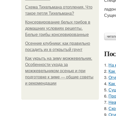
Специ
Схема Тихельмана отопления. Что
ладон
такое петля Тихельмана?
Сущес
Консервирование белых грибов в
домашних условиях рецепты.
Белые грибы консервированные
читат
Осенние клубники: как правильно
посадить их в открытый грунт
Пос
Как укрыть на зиму можжевельник.
1.
На 
Особенности ухода за
2.
Как
можжевельником осенью и при
3.
Огу
подготовке к зиме — общие советы
4.
Как
и рекомендации
5.
Суш
6.
Про
7.
Hea
8.
Скр
9.
Огу