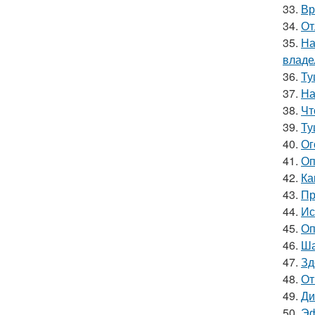
33.
Вр
34.
От
35.
На
владе
36.
Ту
37.
На
38.
Чт
39.
Ту
40.
Ог
41.
Оп
42.
Ка
43.
Пр
44.
Ис
45.
Оп
46.
Ша
47.
Зд
48.
От
49.
Ди
50.
Эф