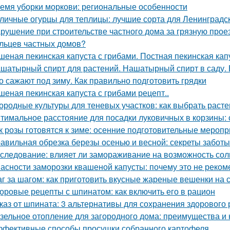
емя уборки моркови: региональные особенности
личные огурцы для теплицы: лучшие сорта для Ленинградс
рушение при строительстве частного дома за грязную прое
льцев частных домов?
шеная пекинская капуста с грибами. Постная пекинская кап
шатырный спирт для растений. Нашатырный спирт в саду. 
о сажают под зиму. Как правильно подготовить грядки
шеная пекинская капуста с грибами рецепт..
ородные культуры для теневых участков: как выбрать расте
тимальное расстояние для посадки луковичных в корзины
к розы готовятся к зиме: осенние подготовительные мероп
авильная обрезка березы осенью и весной: секреты заботы
следование: влияет ли замораживание на возможность соли
асности заморозки квашеной капусты: почему это не реком
г за шагом: как приготовить вкусные жареные вешенки на 
оровые рецепты с шпинатом: как включить его в рацион
каз от шпината: 3 альтернативы для сохранения здорового
зельное отопление для загородного дома: преимущества и 
фективные способы просушки собранного картофеля