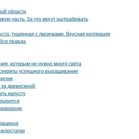
кой области
зжую часть. За что могут оштрафовать
уста, тушенная с лисичками. Вкусная коллекция
Вся правда
ния, которым не нужно много света
: секреты успешного выращивания
риятия
 за древесиной
ть капусту
ендуется
сковороде
 рациона
недостатки