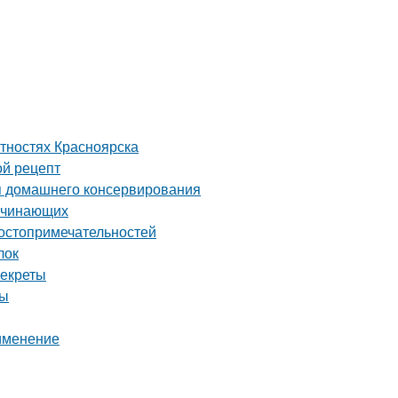
тностях Красноярска
ой рецепт
я домашнего консервирования
начинающих
достопримечательностей
лок
секреты
ды
рименение