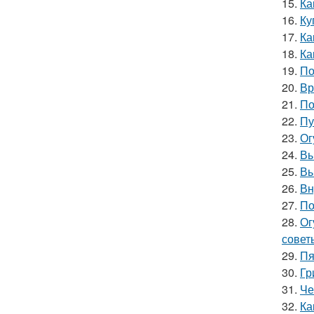
15.
Ка
16.
Ку
17.
Ка
18.
Ка
19.
По
20.
Вр
21.
По
22.
Пу
23.
Ог
24.
Вы
25.
Вы
26.
Вн
27.
По
28.
Ог
совет
29.
Пя
30.
Гр
31.
Че
32.
Ка