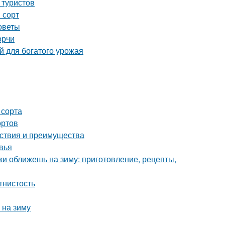
 туристов
 сорт
советы
орчи
й для богатого урожая
 сорта
ортов
йствия и преимущества
вья
ки оближешь на зиму: приготовление, рецепты,
тнистость
 на зиму