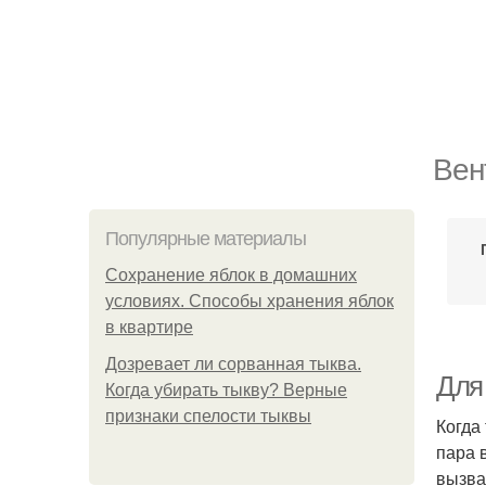
Вен
Популярные материалы
Сохранение яблок в домашних
условиях. Способы хранения яблок
в квартире
Дозревает ли сорванная тыква.
Для
Когда убирать тыкву? Верные
признаки спелости тыквы
Когда
пара 
вызва