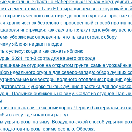
кие уникальные факты о Набережных Челнах могут удивить
пить семена томат Таня F1: выращиваем высокоурожайный
к сохранить чеснок в квартире до нового урожая: простые 
к я храню чеснок без хлопот: проверенный способ против п
шаговая инструкция: как сделать грядку под клубнику весно
емя уборки: как определить, что тыква готова к сбору
чему яблоня не дает плодов
ть к успеху: когда и как сажать яблоню
урцы 2024: топ-3 сорта для вашего огорода
ращивание огурцов на открытом грунте: самые урожайные
бор идеального огурца для северо-запада: обзор лучших с
утрипольные конвекторы водяного отопления: принцип де
дготовьтесь к уборке тыквы: лучшие практики для подмоско
урцы Пальчики оближешь на зиму. Салат из огурцов Пальчи
ы
тнистость на листьях помидоров. Черная бактериальная пя
ибы в лесу: где и как они растут
м укрыть розы на зиму. Воздушно-сухой способ укрытия роз
к подготовить розы к зиме осенью. Обрезка