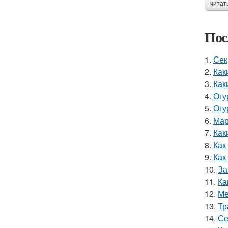
читат
Пос
1.
Сек
2.
Как
3.
Как
4.
Огу
5.
Огу
6.
Мар
7.
Как
8.
Как
9.
Как
10.
За
11.
Ка
12.
Ме
13.
Тр
14.
Се