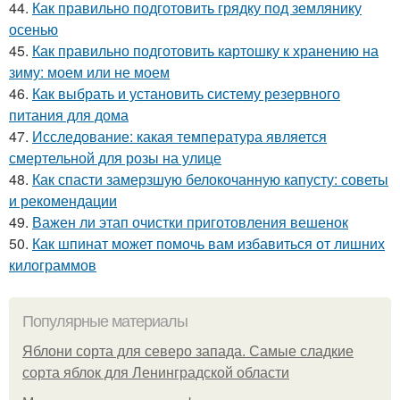
44.
Как правильно подготовить грядку под землянику
осенью
45.
Как правильно подготовить картошку к хранению на
зиму: моем или не моем
46.
Как выбрать и установить систему резервного
питания для дома
47.
Исследование: какая температура является
смертельной для розы на улице
48.
Как спасти замерзшую белокочанную капусту: советы
и рекомендации
49.
Важен ли этап очистки приготовления вешенок
50.
Как шпинат может помочь вам избавиться от лишних
килограммов
Популярные материалы
Яблони сорта для северо запада. Самые сладкие
сорта яблок для Ленинградской области