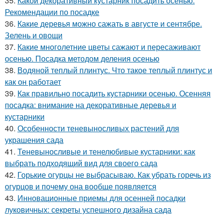
35.
Какой декоративный кустарник посадить осенью.
Рекомендации по посадке
36.
Какие деревья можно сажать в августе и сентябре.
Зелень и овощи
37.
Какие многолетние цветы сажают и пересаживают
осенью. Посадка методом деления осенью
38.
Водяной теплый плинтус. Что такое теплый плинтус и
как он работает
39.
Как правильно посадить кустарники осенью. Осенняя
посадка: внимание на декоративные деревья и
кустарники
40.
Особенности теневыносливых растений для
украшения сада
41.
Теневыносливые и тенелюбивые кустарники: как
выбрать подходящий вид для своего сада
42.
Горькие огурцы не выбрасываю. Как убрать горечь из
огурцов и почему она вообще появляется
43.
Инновационные приемы для осенней посадки
луковичных: секреты успешного дизайна сада