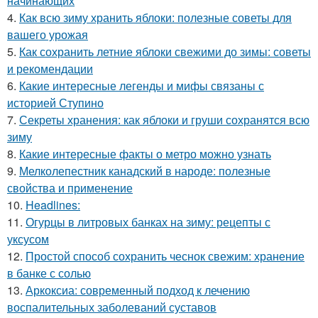
начинающих
4.
Как всю зиму хранить яблоки: полезные советы для
вашего урожая
5.
Как сохранить летние яблоки свежими до зимы: советы
и рекомендации
6.
Какие интересные легенды и мифы связаны с
историей Ступино
7.
Секреты хранения: как яблоки и груши сохранятся всю
зиму
8.
Какие интересные факты о метро можно узнать
9.
Мелколепестник канадский в народе: полезные
свойства и применение
10.
Headlines:
11.
Огурцы в литровых банках на зиму: рецепты с
уксусом
12.
Простой способ сохранить чеснок свежим: хранение
в банке с солью
13.
Аркоксиа: современный подход к лечению
воспалительных заболеваний суставов