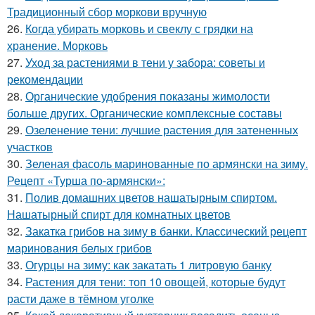
Традиционный сбор моркови вручную
26.
Когда убирать морковь и свеклу с грядки на
хранение. Морковь
27.
Уход за растениями в тени у забора: советы и
рекомендации
28.
Органические удобрения показаны жимолости
больше других. Органические комплексные составы
29.
Озеленение тени: лучшие растения для затененных
участков
30.
Зеленая фасоль маринованные по армянски на зиму.
Рецепт «Турша по-армянски»:
31.
Полив домашних цветов нашатырным спиртом.
Нашатырный спирт для комнатных цветов
32.
Закатка грибов на зиму в банки. Классический рецепт
маринования белых грибов
33.
Огурцы на зиму: как закатать 1 литровую банку
34.
Растения для тени: топ 10 овощей, которые будут
расти даже в тёмном уголке