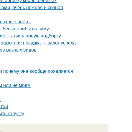
ть обрезку кроны березы?
бами, очень нежная и сочная
мнатные цветы
 белые грибы на зиму
ие статьи в новую подборку
Грамотная посадка — залог успеха
бов разных видов
 и почему она вообще появляется
м или не моем
м
стой
ть капусту
язь