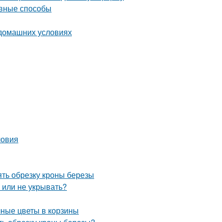
ивные способы
 домашних условиях
ловия
ять обрезку кроны березы
ь или не укрывать?
чные цветы в корзины