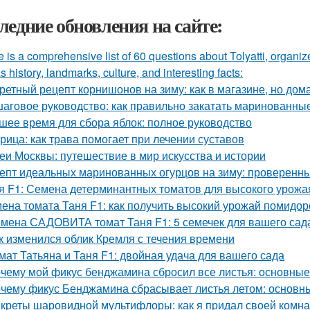
ледние обновления на сайте:
 is a comprehensive list of 60 questions about Tolyatti, organi
s history, landmarks, culture, and interesting facts:
ретный рецепт корнишонов на зиму: как в магазине, но до
аговое руководство: как правильно закатать маринованные
шее время для сбора яблок: полное руководство
рица: как трава помогает при лечении суставов
еи Москвы: путешествие в мир искусства и истории
епт идеальных маринованных огурцов на зиму: проверенн
я F1: Семена детерминантных томатов для высокого урожа
ена томата Таня F1: как получить высокий урожай помидор
мена САДОВИТА томат Таня F1: 5 семечек для вашего сад
к изменился облик Кремля с течения времени
мат Татьяна и Таня F1: двойная удача для вашего сада
чему мой фикус бенджамина сбросил все листья: основны
чему фикус Бенджамина сбрасывает листья летом: основн
креты шаровидной мультифлоры: как я придал своей комн