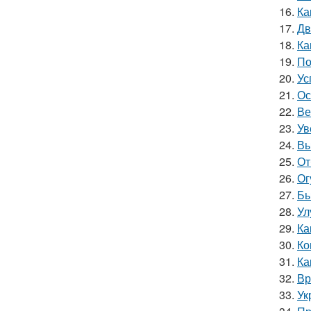
16.
Ка
17.
Дв
18.
Ка
19.
По
20.
Ус
21.
Ос
22.
Ве
23.
Ув
24.
Вы
25.
От
26.
Ог
27.
Бы
28.
Ул
29.
Ка
30.
Ко
31.
Ка
32.
Вр
33.
Ук