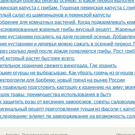
авильная обрезка березы осенью. В какой период выполня
кинская капуста с грибам. Тушеная пекинская капуста с гри
плый салат из шампиньонов и пекинской капусты
обрение для комнатных растений. Когда подкармливать ко
нсервированные жареные грибы вкусный рецепт.. Жареные
кие кустарники посадить на даче поздней осенью. Добавлен
кие кустарники и деревья можно сажать в осенний период. 
рез сколько дней после дождя появляются грибы. Рост гри
иб который растет быстрее всего.
ительное хранение свежего винограда. Где хранить
рькие огурцы не выбрасываю. Как убрать горечь из огурцов
ектрогрили для барбекю: новый тренд на рынке России
к правильно подготовить картошку к хранению на зиму: мое
шок травы: преимущества использования в быту
к защитить розы от весенних заморозков: советы садовода
игинальный рецепт приготовления турши из фасоли с капу
следование: влияет ли замораживание на возможность соли
Контакты
Пользовательское соглашение
Обратная св