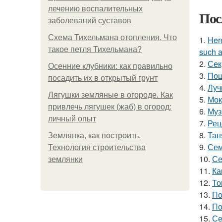
лечению воспалительных
Пос
заболеваний суставов
Схема Тихельмана отопления. Что
1.
Here
такое петля Тихельмана?
such a
2.
Сек
Осенние клубники: как правильно
3.
Пош
посадить их в открытый грунт
4.
Луч
Лягушки земляные в огороде. Как
5.
Мок
привлечь лягушек (жаб) в огород:
6.
Муз
личный опыт
7.
Рец
8.
Тан
Землянка, как построить.
9.
Сем
Технология строительства
10.
Се
землянки
11.
Ка
12.
То
13.
По
14.
По
15.
Се