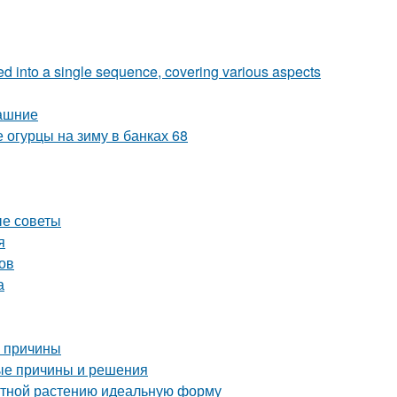
zed into a single sequence, covering various aspects
машние
 огурцы на зиму в банках 68
ые советы
я
ов
а
е причины
ые причины и решения
атной растению идеальную форму