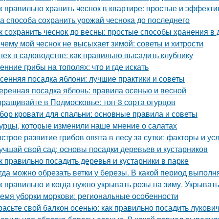
к правильно хранить чеснок в квартире: простые и эффект
а способа сохранить урожай чеснока до последнего
к сохранить чеснок до весны: простые способы хранения в
чему мой чеснок не высыхает зимой: советы и хитрости
пех в садоводстве: как правильно высадить клубнику
енние грибы на тополях: что и где искать
сенняя посадка яблони: лучшие практики и советы
еренная посадка яблонь: правила осенью и весной
ращивайте в Подмосковье: топ-3 сорта огурцов
бор кровати для спальни: основные правила и советы
урцы, которые изменили наше мнение о салатах
строе развитие грибов опята в лесу за сутки: факторы и ус
учшай свой сад: основы посадки деревьев и кустарников
к правильно посадить деревья и кустарники в парке
гда можно обрезать ветки у березы. В какой период выполн
к правильно и когда нужно укрывать розы на зиму. Укрыват
емя уборки моркови: региональные особенности
расьте свой балкон осенью: как правильно посадить лукови