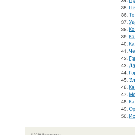
34.
Пр
35.
Пе
36.
Те
37.
Уд
38.
Ко
39.
Ка
40.
Ка
41.
Че
42.
Гр
43.
Дл
44.
Го
45.
Эл
46.
Ка
47.
Ме
48.
Ка
49.
Ор
50.
Ис
© 2026 Дачная жизнь