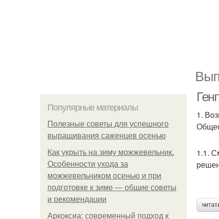
Вып
Ген
Популярные материалы
1. Во
Полезные советы для успешного
Общес
выращивания саженцев осенью
1.1. 
Как укрыть на зиму можжевельник.
решен
Особенности ухода за
можжевельником осенью и при
подготовке к зиме — общие советы
и рекомендации
читат
Аркоксиа: современный подход к