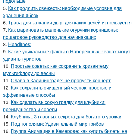
подольше
5.
Как продлить свежесть: необходимые условия для
хранения яблок
6.
Трава для заткания дыр: для каких целей используется
7.
Как мариновать маленькие огурчики корнишоны:
пошаговое руководство для начинающих
8.
Headlines:
9.
Какие уникальные факты о Набережных Челнах могут
удивить туристов
10.
Простые советы: как сохранить хризантему
мультифлору до весны
11.
Слава в Калининграде: не пропусти концерт
12.
Как сохранить очищенный чеснок: простые и
эффективные способы
13.
Как сделать высокую грядку для клубники:
преимущества и советы
14.
Клубника: 3 главных секрета для богатого урожая
15.
Под тополями: Удивительный мир грибов
16.
Группа Анимация в Кемерове: как купить билеты на