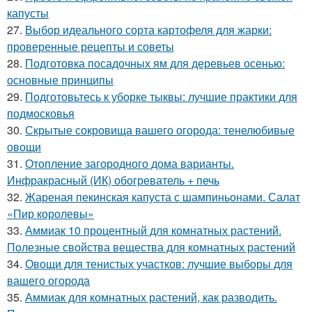
капусты
27.
Выбор идеального сорта картофеля для жарки:
проверенные рецепты и советы
28.
Подготовка посадочных ям для деревьев осенью:
основные принципы
29.
Подготовьтесь к уборке тыквы: лучшие практики для
подмосковья
30.
Скрытые сокровища вашего огорода: тенелюбивые
овощи
31.
Отопление загородного дома варианты.
Инфракрасный (ИК) обогреватель + печь
32.
Жареная пекинская капуста с шампиньонами. Салат
«Пир королевы»
33.
Аммиак 10 процентный для комнатных растений.
Полезные свойства вещества для комнатных растений
34.
Овощи для тенистых участков: лучшие выборы для
вашего огорода
35.
Аммиак для комнатных растений, как разводить.