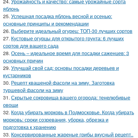
24.
Урожайность и качество: самые урожайные сорта
яблонь
25.
Успешная посадка яблонь весной и осенью:
основные принципы и рекомендации
26.
Выберите идеальный огурец: ТОП-30 лучших сортов
27.
Кустовые огурцы для открытого грунта: 6 лучших
сортов для вашего сада
28.
Осень – идеальное время для посадки саженцев: 3
основных причин
29.
Улучшай свой сад: основы посадки деревьев и
кустарников
30.
Рецепт квашеной фасоли на зиму. Заготовка
туршевой фасоли на зиму
31.
Скрытые сокровища вашего огорода: тенелюбивые
овощи
32.
Когда убирать морковь в Подмосковье. Когда убирать
морковь: сроки созревания, уборка, обрезка и
подготовка к хранению
33.
Консервированные жареные грибы вкусный рецепт..