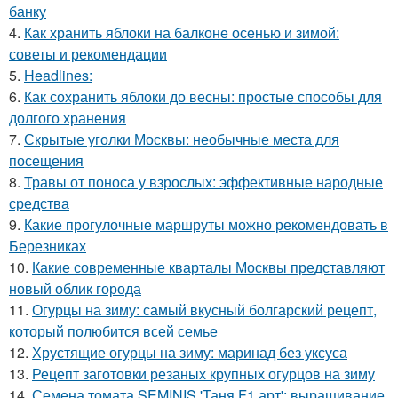
банку
4.
Как хранить яблоки на балконе осенью и зимой:
советы и рекомендации
5.
Headlines:
6.
Как сохранить яблоки до весны: простые способы для
долгого хранения
7.
Скрытые уголки Москвы: необычные места для
посещения
8.
Травы от поноса у взрослых: эффективные народные
средства
9.
Какие прогулочные маршруты можно рекомендовать в
Березниках
10.
Какие современные кварталы Москвы представляют
новый облик города
11.
Огурцы на зиму: самый вкусный болгарский рецепт,
который полюбится всей семье
12.
Хрустящие огурцы на зиму: маринад без уксуса
13.
Рецепт заготовки резаных крупных огурцов на зиму
14.
Семена томата SEMINIS 'Таня F1 арт': выращивание