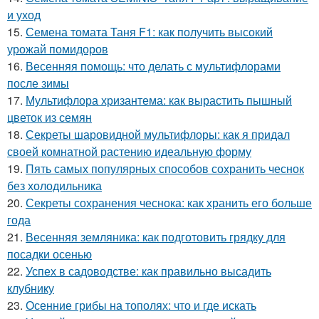
и уход
15.
Семена томата Таня F1: как получить высокий
урожай помидоров
16.
Весенняя помощь: что делать с мультифлорами
после зимы
17.
Мультифлора хризантема: как вырастить пышный
цветок из семян
18.
Секреты шаровидной мультифлоры: как я придал
своей комнатной растению идеальную форму
19.
Пять самых популярных способов сохранить чеснок
без холодильника
20.
Секреты сохранения чеснока: как хранить его больше
года
21.
Весенняя земляника: как подготовить грядку для
посадки осенью
22.
Успех в садоводстве: как правильно высадить
клубнику
23.
Осенние грибы на тополях: что и где искать