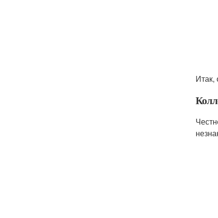
Итак,
Колл
Честн
незна