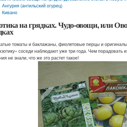
Ангурия (антильский огурец)
Кивано
отика на грядках. Чудо-овощи, или О
дках
атые томаты и баклажаны, фиолетовые перцы и оригинальн
экзотику» соседи наблюдают уже три года. Чем порадовать и
ия не знали, что же это растет такое!