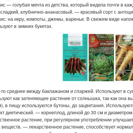
ис — голубая мечта из детства, который видела почти в каж
-сладкий, клубнично-ананасовый. — красивый сорт с антоци
ис: на икру, компоты, джемы, варенье. В свежем виде нап
ьзуют в зимних букетах.
-то среднее между баклажаном и спаржей. Используют в су
ьзуют как затеняющее растение от солнышка, так как она в
м), в пищу используются бутоны, до зацветания. Используют
кт диетический. — корнеплод, длиной до 30 см и диаметром 3
ственное растение, при регулярном употреблении улучшает
 веществ. — лекарственное растение, способствует норма