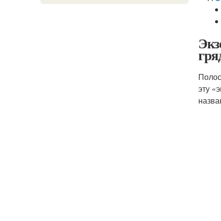
Экз
гря
Полос
эту «
назван