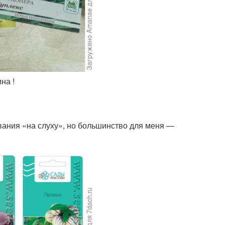
на !
звания «на слуху», но большинство для меня —