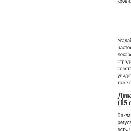
крови
Угада
насто
лекар
страд
собст
увиде
тоже 
Дик
(15 
Бакла
регул
есть,