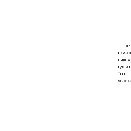
— не 
томат
тыкву
тушат
То ес
дыня+