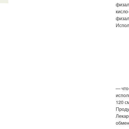
физал
кисло
физал
Испол
— что
испол
120 с
Проду
Лекар
обмен