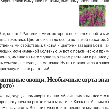
, укреплению иммунной системы, быстрому восстановлению
йте, кто это? Растение, мимо которого не хочется пройти ми
ящая экзотика. Цветет с июля до осени вот такой красотой. 
ственными свойствами. Листья и цветочки заваривают в чай
ающих мочекаменной болезнью. А вот о практическом прим
венно, именно из него я узнала о таком растении и решила 
ть семена леспедецы в магазине.Ну вот и закончила я знак
приглянулись эти растения!
овинные овощи. Необычные сорта зна
фото)
жаны, огурцы, помидоры, вишни, яблоки, лимоны - все это
ярно покупаем на рынке или в магазине. Казалось бы, мы о н
 чем нас удивить. Все эти вкусные интересности мы предла