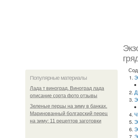
Экз
гря
Сод
Э
Популярные материалы
Лада т виноград. Виноград лада
Д
описание сорта фото отзывы
Э
Зеленые перцы на зиму в банках.
Маринованный болгарский перец
Ч
на зиму: 11 рецептов заготовки
Э
Э
Э