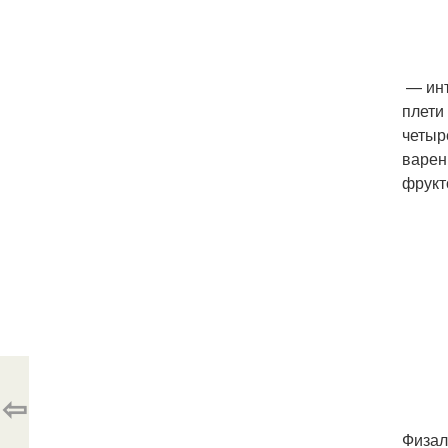
— инт
плети
четыр
варен
фрукт
⇦
Физал