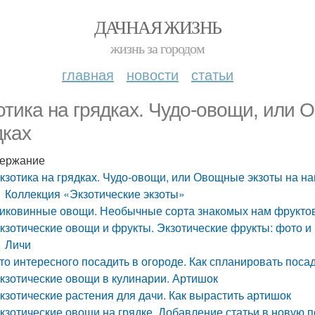
ДАЧНАЯ ЖИЗНЬ
жизнь за городом
главная
новости
статьи
отика на грядках. Чудо-овощи, или 
дках
ержание
кзотика на грядках. Чудо-овощи, или Овощные экзоты на н
Коллекция «Экзотические экзоты»
иковинные овощи. Необычные сорта знакомых нам фруктов
кзотические овощи и фрукты. Экзотические фрукты: фото и
Личи
то интересного посадить в огороде. Как спланировать поса
кзотические овощи в кулинарии. Артишок
кзотические растения для дачи. Как вырастить артишок
кзотические овощи на грядке. Добавление статьи в новую 