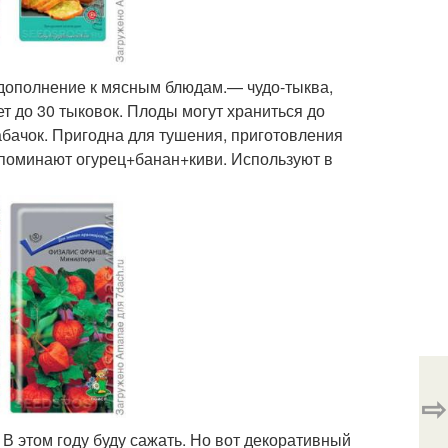
дополнение к мясным блюдам.— чудо-тыква,
ет до 30 тыковок. Плоды могут храниться до
кабачок. Пригодна для тушения, приготовления
апоминают огурец+банан+киви. Используют в
⇨
 В этом году буду сажать. Но вот декоративный