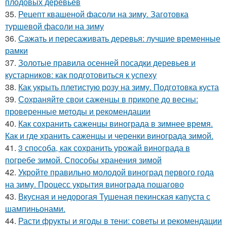
плодовых деревьев
35.
Рецепт квашеной фасоли на зиму. Заготовка
туршевой фасоли на зиму
36.
Сажать и пересаживать деревья: лучшие временные
рамки
37.
Золотые правила осенней посадки деревьев и
кустарников: как подготовиться к успеху
38.
Как укрыть плетистую розу на зиму. Подготовка куста
39.
Сохраняйте свои саженцы в прикопе до весны:
проверенные методы и рекомендации
40.
Как сохранить саженцы винограда в зимнее время.
Как и где хранить саженцы и черенки винограда зимой.
41.
3 способа, как сохранить урожай винограда в
погребе зимой. Способы хранения зимой
42.
Укройте правильно молодой виноград первого года
на зиму. Процесс укрытия винограда пошагово
43.
Вкусная и недорогая Тушеная пекинская капуста с
шампиньонами.
44.
Расти фрукты и ягоды в тени: советы и рекомендации