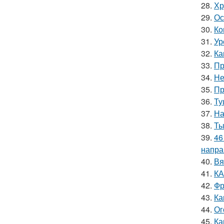
28.
Хр
29.
Ос
30.
Ко
31.
Ур
32.
Ка
33.
Пр
34.
Не
35.
Пр
36.
Ту
37.
На
38.
Ты
39.
46
напра
40.
Вя
41.
КА
42.
Фр
43.
Ка
44.
Ог
45.
Ка