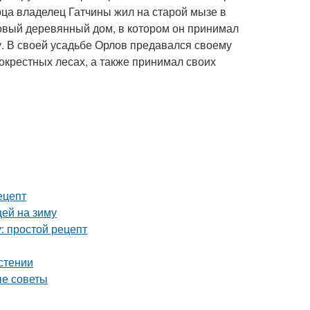
рца владелец Гатчины жил на старой мызе в
новый деревянный дом, в котором он принимал
у. В своей усадьбе Орлов предавался своему
окрестных лесах, а также принимал своих
ецепт
цей на зиму
: простой рецепт
астении
ые советы