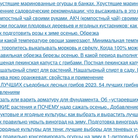
устящие маринованные огурцы в банках. Хрустящие марин
енние садоводческие рекомендации: что высаживать в это 
мпостный чай своими руками. АКЧ (компостный чай) своим
оки посадки плодовых деревьев и ягодных кустарников: как
к подготовить розы к зиме осенью. Обрезка
и какой температуре овощи замерзают. Минимальная тем
 торопитесь выкапывать морковь и свёклу. Когда 100% мож
авильная обрезка березы осенью. В какой период выполня
шеная пекинская капуста с грибами. Постная пекинская кап
шатырный спирт для растений. Нашатырный спирт в саду. 
ква ярко оранжевая: свойства и применение
 ЛУЧШИХ съедобных лесных грибов 2023. 54 лучших грибны
влениям
зать или варить арматуру для фундамента. Об «устаревши
КИЕ растения и ПОЧЕМУ надо сажать осенью.. Добавление 
уктовые и ягодные культуры: как выбрать и вырастить лучш
к правильно укрыть виноград на зиму. Подготовка виноград
ородные культуры для тени: лучшие выборы для теневых у
к правильно консервировать огурцы на зиму в 1-литровых 