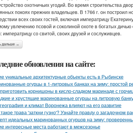
устройство охотничьих угодий. Во время строительства дво
янных покоях прежних владельцев. В 1766 г. он построил 
едствии всех своих гостей, включая императрицу Екатерин
ому увлечению псовой и соколиной охоте в богатых дичью 
й: императрицу со свитой, своих друзей и сослуживцев.
ь дальше →
ледние обновления на сайте:
ие уникальные архитектурные объекты есть в Рыбинске
инованные огурцы в 1-литровых банках на зиму: простой р
 приготовить корнишоны в кисло-сладком маринаде с горчи
дкие и хрустящие маринованные огурцы на литровую банку
 география и климат Воронежа влияют на его развитие
 такое трава 'заткни гузно'? Узнайте правду о загадочном р
епт идеальных маринованных огурцов на зиму: проверенн
ие интересные места работают в межсезонье