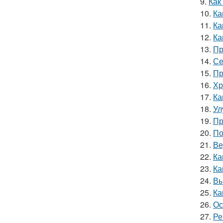
9.
Как
10.
Ка
11.
Ка
12.
Ка
13.
Пр
14.
Се
15.
Пр
16.
Хр
17.
Ка
18.
Ул
19.
Пр
20.
По
21.
Ве
22.
Ка
23.
Ка
24.
Вы
25.
Ка
26.
Ос
27.
Ре