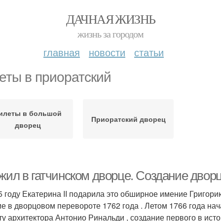
ДАЧНАЯ ЖИЗНЬ
жизнь за городом
главная
новости
статьи
еты в приоратский
илеты в большой
Приоратский дворец
дворец
 жил в гатчинском дворце. Создание двор
5 году Екатерина II подарила это обширное имение Григори
ие в дворцовом перевороте 1762 года . Летом 1766 года нач
ту архитектора Антонио Ринальди , создание первого в ист