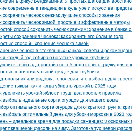
 оживить фикус Бенджамина: 5 простых шагов для восстан
кие современные тенденции в культуре и искусстве предст
к сохранить чеснок свежим: лучшие способы хранения
к сохранить чеснок зимой: простые и эффективные методы
остой способ сохранить чеснок свежим: хранение в банке с
креты сохранения чеснока: как хранить его больше года
остые способы хранения чеснока зимой
анение чеснока в стеклянных банках: советы и рекомендац
к я каждый год собираю богатые урожаи клубники
учшите свой сад: простой способ подготовить грядку для по
остые шаги к идеальной грядке для клубники
дтопольник или рядовка тополевая: что выбрать для своего
дение тыквы: как и когда убирать урожай в 2025 году
к увеличить урожай яблок и груш: два простых правила
к выбрать идеальные сорта огурцов для вашего дома
бор оптимального сорта огурцов для открытого грунта: кр
к выбрать оптимальный день для уборки моркови в 2023 го
ень – идеальное время для посадки саженцев: 3 основных 
цепт квашеной фасоли на зиму. Заготовка туршевой фасол