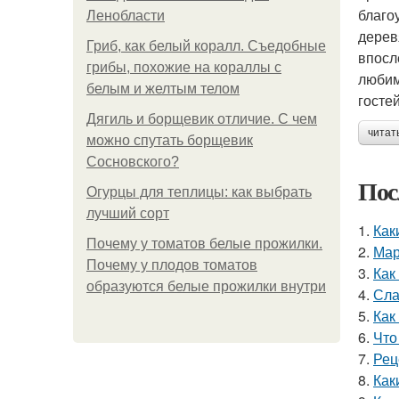
благо
Ленобласти
дерев
Гриб, как белый коралл. Съедобные
впосл
грибы, похожие на кораллы с
любим
белым и желтым телом
госте
Дягиль и борщевик отличие. С чем
читат
можно спутать борщевик
Сосновского?
Пос
Огурцы для теплицы: как выбрать
лучший сорт
1.
Как
Почему у томатов белые прожилки.
2.
Мар
Почему у плодов томатов
3.
Как
образуются белые прожилки внутри
4.
Сла
5.
Как
6.
Что
7.
Рец
8.
Как