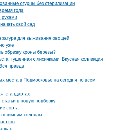
ованные огурцы без стерилизации
время года
и руками
 начать свой сад
пература для выживания овощей
но уже
ть обрезку кроны березы?
уста, тушенная с лисичками. Вкусная коллекция
Вся правда
х места в Подмосковье на сегодня по всем
х» стандартах
статьи в новую подборку
ие сорта
а к зимним холодам
частков
банках