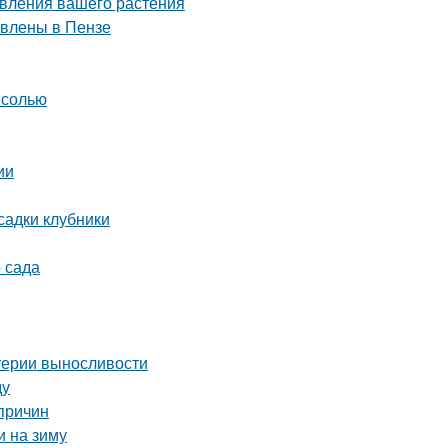
овления вашего растения
авлены в Пензе
 солью
ии
садки клубники
 сада
итерии выносливости
ду
причин
и на зиму