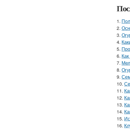
Пос
1.
Пол
2.
Осн
3.
Огу
4.
Как
5.
Про
6.
Как
7.
Мел
8.
Огу
9.
Сем
10.
Се
11.
Ка
12.
Ка
13.
Ка
14.
Ка
15.
Ис
16.
Кл