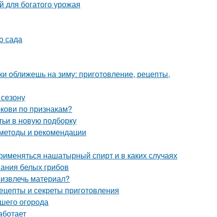
й для богатого урожая
о сада
ки оближешь на зиму: приготовление, рецепты,
 сезону
ркови по признакам?
тьи в новую подборку
 методы и рекомендации
рименяться нашатырный спирт и в каких случаях
вания белых грибов
 извлечь материал?
ецепты и секреты приготовления
ашего огорода
аботает