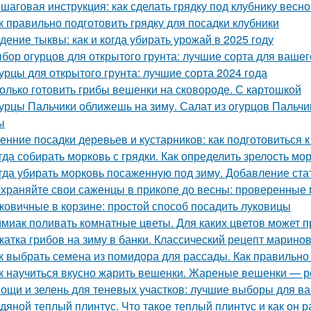
шаговая инструкция: как сделать грядку под клубнику весно
к правильно подготовить грядку для посадки клубники
дение тыквы: как и когда убирать урожай в 2025 году
бор огурцов для открытого грунта: лучшие сорта для вашег
урцы для открытого грунта: лучшие сорта 2024 года
олько готовить грибы вешенки на сковороде. С картошкой
урцы Пальчики оближешь на зиму. Салат из огурцов Пальчи
ы
енние посадки деревьев и кустарников: как подготовиться к
гда собирать морковь с грядки. Как определить зрелость мо
гда убирать морковь посаженную под зиму. Добавление ста
храняйте свои саженцы в прикопе до весны: проверенные
ковичные в корзине: простой способ посадить луковицы
миак поливать комнатные цветы. Для каких цветов может п
катка грибов на зиму в банки. Классический рецепт марино
к выбрать семена из помидора для рассады. Как правильно
к научиться вкусно жарить вешенки. Жареные вешенки — р
ощи и зелень для теневых участков: лучшие выборы для в
дяной теплый плинтус. Что такое теплый плинтус и как он р