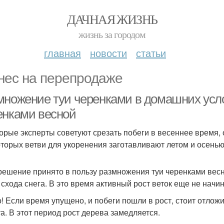
ДАЧНАЯ ЖИЗНЬ
жизнь за городом
главная
новости
статьи
нес на перепродаже
множение туи черенками в домашних усл
енками весной
орые эксперты советуют срезать побеги в весеннее время,
оторых ветви для укоренения заготавливают летом и осенью
решение принято в пользу размножения туи черенками весно
 схода снега. В это время активный рост веток еще не начин
! Если время упущено, и побеги пошли в рост, стоит отлож
та. В этот период рост дерева замедляется.