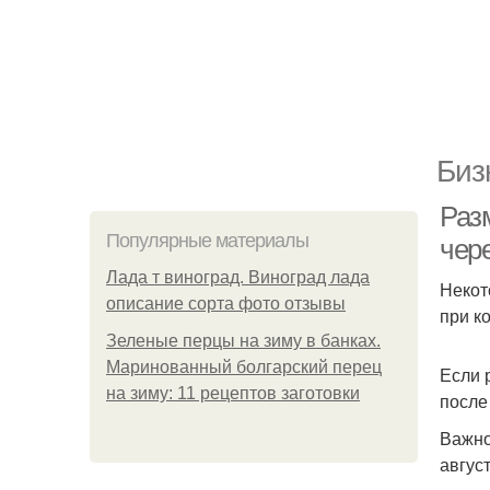
Биз
Раз
Популярные материалы
чер
Лада т виноград. Виноград лада
Некот
описание сорта фото отзывы
при к
Зеленые перцы на зиму в банках.
Маринованный болгарский перец
Если 
на зиму: 11 рецептов заготовки
после
Важно
авгус