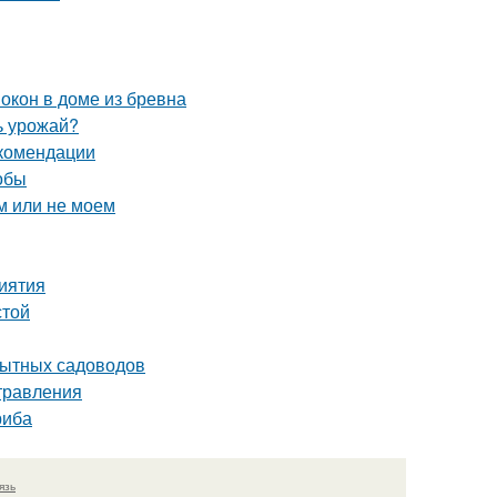
окон в доме из бревна
ь урожай?
екомендации
обы
м или не моем
риятия
стой
пытных садоводов
отравления
риба
язь