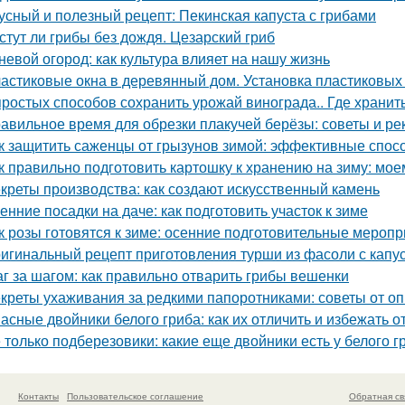
усный и полезный рецепт: Пекинская капуста с грибами
стут ли грибы без дождя. Цезарский гриб
невой огород: как культура влияет на нашу жизнь
астиковые окна в деревянный дом. Установка пластиковых 
простых способов сохранить урожай винограда.. Где хранит
авильное время для обрезки плакучей берёзы: советы и р
к защитить саженцы от грызунов зимой: эффективные спос
к правильно подготовить картошку к хранению на зиму: мое
креты производства: как создают искусственный камень
енние посадки на даче: как подготовить участок к зиме
к розы готовятся к зиме: осенние подготовительные мероп
игинальный рецепт приготовления турши из фасоли с капу
г за шагом: как правильно отварить грибы вешенки
креты ухаживания за редкими папоротниками: советы от о
асные двойники белого гриба: как их отличить и избежать 
 только подберезовики: какие еще двойники есть у белого г
Контакты
Пользовательское соглашение
Обратная св