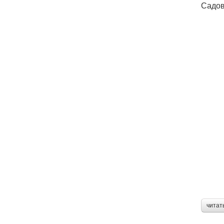
Садов
читат