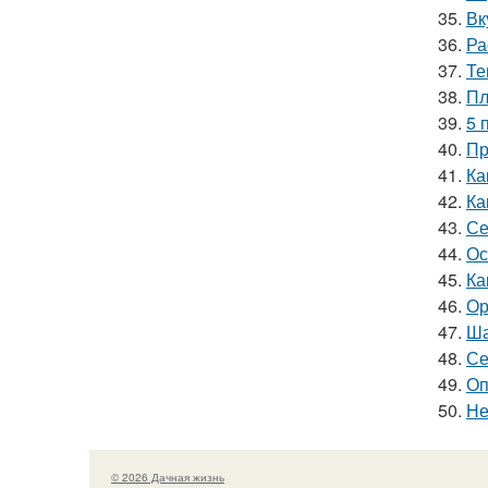
35.
Вк
36.
Ра
37.
Те
38.
Пл
39.
5 
40.
Пр
41.
Ка
42.
Ка
43.
Се
44.
Ос
45.
Ка
46.
Ор
47.
Ша
48.
Се
49.
Оп
50.
Не
© 2026 Дачная жизнь