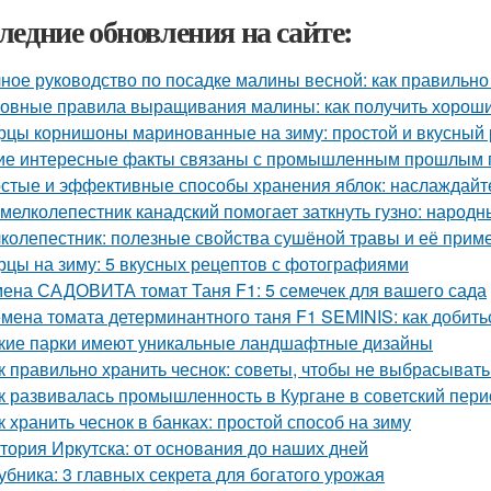
ледние обновления на сайте:
ное руководство по посадке малины весной: как правильно
овные правила выращивания малины: как получить хорош
рцы корнишоны маринованные на зиму: простой и вкусный 
ие интересные факты связаны с промышленным прошлым 
стые и эффективные способы хранения яблок: наслаждайте
 мелколепестник канадский помогает заткнуть гузно: народ
колепестник: полезные свойства сушёной травы и её прим
рцы на зиму: 5 вкусных рецептов с фотографиями
ена САДОВИТА томат Таня F1: 5 семечек для вашего сада
мена томата детерминантного таня F1 SEMINIS: как добить
кие парки имеют уникальные ландшафтные дизайны
к правильно хранить чеснок: советы, чтобы не выбрасыват
к развивалась промышленность в Кургане в советский пери
к хранить чеснок в банках: простой способ на зиму
тория Иркутска: от основания до наших дней
убника: 3 главных секрета для богатого урожая