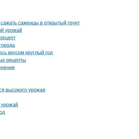
 сажать саженцы в открытый грунт
ий урожай
рецепт
города
сь вкусом круглый год
ные рецепты
енение
ся высокого урожая
ь урожай
од