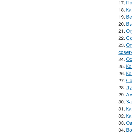
17.
По
18.
Ка
19.
Ве
20.
Вы
21.
Ог
22.
Ск
23.
Ог
совет
24.
Ос
25.
Ко
26.
Ко
27.
Со
28.
Лу
29.
Ам
30.
За
31.
Ка
32.
Ка
33.
Ов
34.
Во