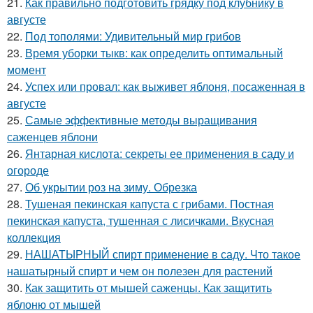
21.
Как правильно подготовить грядку под клубнику в
августе
22.
Под тополями: Удивительный мир грибов
23.
Время уборки тыкв: как определить оптимальный
момент
24.
Успех или провал: как выживет яблоня, посаженная в
августе
25.
Самые эффективные методы выращивания
саженцев яблони
26.
Янтарная кислота: секреты ее применения в саду и
огороде
27.
Об укрытии роз на зиму. Обрезка
28.
Тушеная пекинская капуста с грибами. Постная
пекинская капуста, тушенная с лисичками. Вкусная
коллекция
29.
НАШАТЫРНЫЙ спирт применение в саду. Что такое
нашатырный спирт и чем он полезен для растений
30.
Как защитить от мышей саженцы. Как защитить
яблоню от мышей