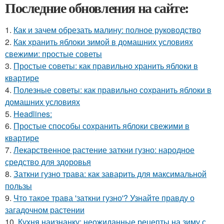
Последние обновления на сайте:
1.
Как и зачем обрезать малину: полное руководство
2.
Как хранить яблоки зимой в домашних условиях
свежими: простые советы
3.
Простые советы: как правильно хранить яблоки в
квартире
4.
Полезные советы: как правильно сохранить яблоки в
домашних условиях
5.
Headlines:
6.
Простые способы сохранить яблоки свежими в
квартире
7.
Лекарственное растение заткни гузно: народное
средство для здоровья
8.
Заткни гузно трава: как заварить для максимальной
пользы
9.
Что такое трава 'заткни гузно'? Узнайте правду о
загадочном растении
10.
Кухня наизнанку: неожиданные рецепты на зиму с