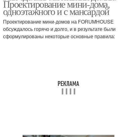
Проектирование мини-дома,
одноэтажного и с мансардой
Проектирование мини-домов на FORUMHOUSE
Домик из природного
обсуждалось горячо и долго, и в результате были
Домик для куклы
материала
сформулированы некоторые основные правила:
Осенний домик
Домик на опушке
Домики из бумаги
Цветные домики
Домики для аппликации
Домик из бумаги