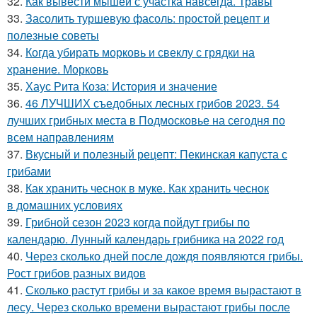
32.
Как вывести мышей с участка навсегда. Травы
33.
Засолить туршевую фасоль: простой рецепт и
полезные советы
34.
Когда убирать морковь и свеклу с грядки на
хранение. Морковь
35.
Хаус Рита Коза: История и значение
36.
46 ЛУЧШИХ съедобных лесных грибов 2023. 54
лучших грибных места в Подмосковье на сегодня по
всем направлениям
37.
Вкусный и полезный рецепт: Пекинская капуста с
грибами
38.
Как хранить чеснок в муке. Как хранить чеснок
в домашних условиях
39.
Грибной сезон 2023 когда пойдут грибы по
календарю. Лунный календарь грибника на 2022 год
40.
Через сколько дней после дождя появляются грибы.
Рост грибов разных видов
41.
Сколько растут грибы и за какое время вырастают в
лесу. Через сколько времени вырастают грибы после