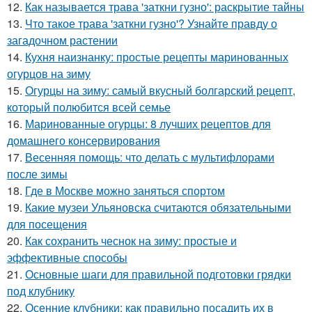
12.
Как называется трава 'заткни гузно': раскрытие тайны
13.
Что такое трава 'заткни гузно'? Узнайте правду о
загадочном растении
14.
Кухня наизнанку: простые рецепты маринованных
огурцов на зиму
15.
Огурцы на зиму: самый вкусный болгарский рецепт,
который полюбится всей семье
16.
Маринованные огурцы: 8 лучших рецептов для
домашнего консервирования
17.
Весенняя помощь: что делать с мультифлорами
после зимы
18.
Где в Москве можно заняться спортом
19.
Какие музеи Ульяновска считаются обязательными
для посещения
20.
Как сохранить чеснок на зиму: простые и
эффективные способы
21.
Основные шаги для правильной подготовки грядки
под клубнику
22.
Осенние клубники: как правильно посадить их в