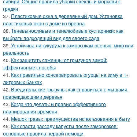
сибири. Общие правила уборки свеклы и моркови с
грядки
37.
Пластиковые окна в деревянный дом. Установка
пластиковых окон в доме из бревна
38.
Теневыносливые и тенелюбивые кустарники: как
выбрать подходящий вид для своего сада
39.
Устойчива ли кукуруза к заморозкам осенью: миф или
реальность
40.
Как защитить саженцы от грызунов зимой:
эффективные способы
41.
Как правильно консервировать огурцы на зиму в 1-
литровых банках
42.
Вредительские грызуны: как справиться с мышами,
повреждающими деревья
43.
Когда что делать: 6 правил эффективного
планирования времени
44.
Мешок травы: преимущества использования в быту
45.
Как спасти рассаду капусты после заморозков:
основные правила первой помощи