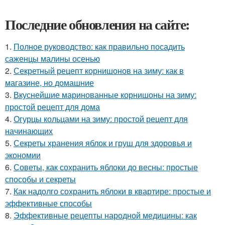
Последние обновления на сайте:
1.
Полное руководство: как правильно посадить
саженцы малины осенью
2.
Секретный рецепт корнишонов на зиму: как в
магазине, но домашние
3.
Вкуснейшие маринованные корнишоны на зиму:
простой рецепт для дома
4.
Огурцы кольцами на зиму: простой рецепт для
начинающих
5.
Секреты хранения яблок и груш для здоровья и
экономии
6.
Советы, как сохранить яблоки до весны: простые
способы и секреты
7.
Как надолго сохранить яблоки в квартире: простые и
эффективные способы
8.
Эффективные рецепты народной медицины: как