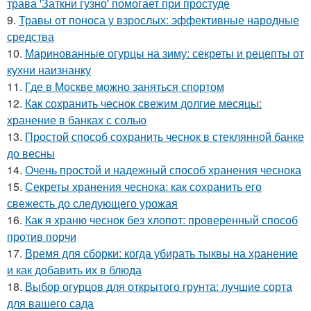
трава 'Заткни гузно' помогает при простуде
9.
Травы от поноса у взрослых: эффективные народные
средства
10.
Маринованные огурцы на зиму: секреты и рецепты от
кухни наизнанку
11.
Где в Москве можно заняться спортом
12.
Как сохранить чеснок свежим долгие месяцы:
хранение в банках с солью
13.
Простой способ сохранить чеснок в стеклянной банке
до весны
14.
Очень простой и надежный способ хранения чеснока
15.
Секреты хранения чеснока: как сохранить его
свежесть до следующего урожая
16.
Как я храню чеснок без хлопот: проверенный способ
против порчи
17.
Время для сборки: когда убирать тыквы на хранение
и как добавить их в блюда
18.
Выбор огурцов для открытого грунта: лучшие сорта
для вашего сада