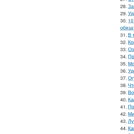
28.
За
29.
Уд
30.
10
обяза
31.
В 
32.
Ко
33.
Оз
34.
Пр
35.
Мо
36.
Уд
37.
Ог
38.
Чт
39.
Во
40.
Ка
41.
По
42.
Ми
43.
Лу
44.
Ка