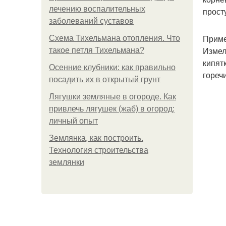
лечению воспалительных
прост
заболеваний суставов
Приме
Схема Тихельмана отопления. Что
Измел
такое петля Тихельмана?
кипят
Осенние клубники: как правильно
горечи
посадить их в открытый грунт
Лягушки земляные в огороде. Как
привлечь лягушек (жаб) в огород:
личный опыт
Землянка, как построить.
Технология строительства
землянки