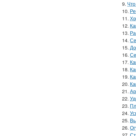
9.
Что
10.
Ре
11.
Хр
12.
Ка
13.
Ра
14.
Се
15.
До
16.
Се
17.
Ка
18.
Ка
19.
Ка
20.
Ка
21.
Ар
22.
Уд
23.
Пл
24.
Ус
25.
Вы
26.
Ог
27.
Ст