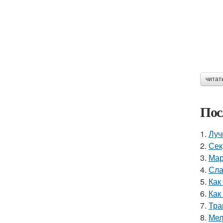
читат
Пос
1.
Луч
2.
Сек
3.
Мар
4.
Сла
5.
Как
6.
Как
7.
Тра
8.
Мел