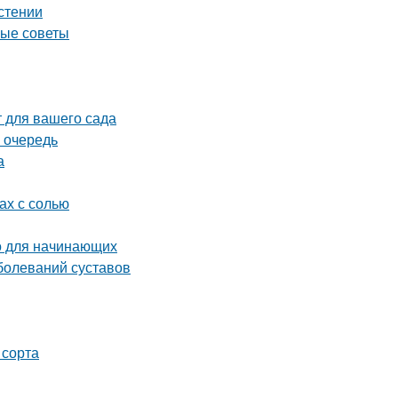
астении
ные советы
 для вашего сада
 очередь
а
ах с солью
во для начинающих
болеваний суставов
 сорта