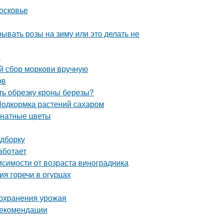
осковье
ывать розы на зиму или это делать не
и
ый сбор моркови вручную
ов
ть обрезку кроны березы?
Подкормка растений сахаром
мнатные цветы
одборку
аботает
висимости от возраста виноградника
ия горечи в огурцах
сохранения урожая
рекомендации