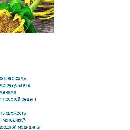
 вашего сада
го результата
еменами
: простой рецепт
ить свежесть
ая методика?
народной медицины