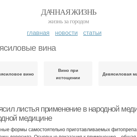
ДАЧНАЯ ЖИЗНЬ
жизнь за городом
главная
новости
статьи
ясиловые вина
Вино при
вясиловое вино
Девясиловая м
истощении
ясил листья применение в народной мед
одной медицине
ные формы самостоятельно приготавливаемых фитопрепара
вищ девясила. Основные показания к применению – общая 