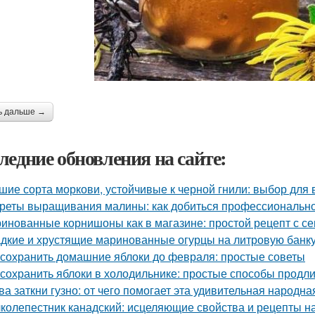
ь дальше →
ледние обновления на сайте:
шие сорта моркови, устойчивые к черной гнили: выбор для
реты выращивания малины: как добиться профессионально
инованные корнишоны как в магазине: простой рецепт с с
дкие и хрустящие маринованные огурцы на литровую банку
 сохранить домашние яблоки до февраля: простые советы
 сохранить яблоки в холодильнике: простые способы продл
ва заткни гузно: от чего помогает эта удивительная народн
колепестник канадский: исцеляющие свойства и рецепты 