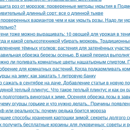
щита роз от морозов: проверенные методы укрытия в Подм
ивительный длинный сорт: все о длинной тыкве
 проверенных вариантов чем и как укрыть розы. Надо ли укр
тельно?
тени тоже можно выращивать: 10 овощей для урожая в тен
гда и какой сельхозтехникой убирать морковь. Традиционн
еленение тёмных уголков: растения для затенённых участк
авильная обрезка березы осенью. В какой период выполня
жно ли поливать комнатные цветы нашатырным спиртом. 
обрение для комнатных растений. Когда подкармливать ко
урцы на зиму: как закатать 1 литровую банку
о сажать в сентябре на даче. Добавление статьи в новую п
дяной теплый плинтус. Что такое теплый плинтус и как он р
к подготовить виноград к зиме. Осенняя обрезка лозы в за
чему огурцы горькие и что нужно делать.. Причины появлен
ф или реальность: почему редька боится мороза
чшие способы хранения картошки зимой: секреты долгого 
к получить бесплатные корзины для луковичных: советы и 