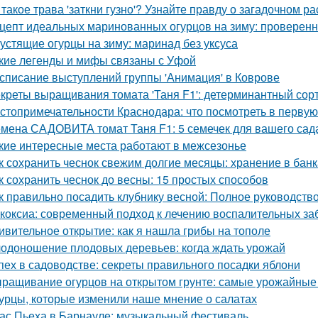
 такое трава 'заткни гузно'? Узнайте правду о загадочном р
цепт идеальных маринованных огурцов на зиму: проверен
устящие огурцы на зиму: маринад без уксуса
кие легенды и мифы связаны с Уфой
списание выступлений группы 'Анимация' в Коврове
креты выращивания томата 'Таня F1': детерминантный сорт
стопримечательности Краснодара: что посмотреть в первую
мена САДОВИТА томат Таня F1: 5 семечек для вашего сад
кие интересные места работают в межсезонье
к сохранить чеснок свежим долгие месяцы: хранение в банк
к сохранить чеснок до весны: 15 простых способов
к правильно посадить клубнику весной: Полное руководст
коксиа: современный подход к лечению воспалительных за
ивительное открытие: как я нашла грибы на тополе
одоношение плодовых деревьев: когда ждать урожай
пех в садоводстве: секреты правильного посадки яблони
ращивание огурцов на открытом грунте: самые урожайные
урцы, которые изменили наше мнение о салатах
ас Пьеха в Барнауле: музыкальный фестиваль