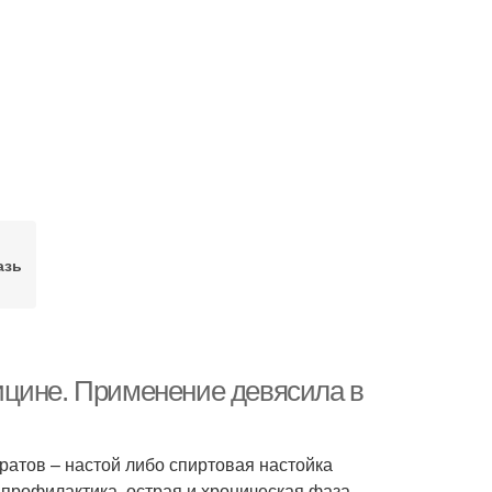
азь
ицине. Применение девясила в
тов – настой либо спиртовая настойка
профилактика, острая и хроническая фаза