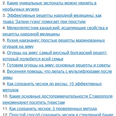
2.
Какие уникальные экспонаты можно увидеть в
необычных музеях
3.
Эффективные рецепты народной медицины: как
трава 'Заткни гузно' помогает при простуде
4.
Мелколепестник канадский: исцеляющие свойства и
рецепты народной медицины
5.
Кухня наизнанку: простые рецепты маринованных
огурцов на зиму
6.
Огурцы на зиму: самый вкусный болгарский рецепт,
который полюбится всей семье
7.
Готовим огурцы на зиму: основные рецепты и советы
8.
Весенняя помощь: что делать с мультифлорами после
зимы
9.
Как сохранить чеснок до весны: 10 эффективных
методов
10.
Какие основные достопримечательности Ставрополя
рекомендуют посетить туристам
11.
Как сохранить чеснок: 3 проверенных метода
12.
Простой способ сохранить чеснок в стеклянной банке