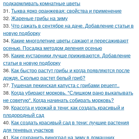
подкармливать комнатные цветы
31.
Тыква ярко оранжевая: свойства и применение
32.
Жареные грибы на зиму
33.
Что сажать в сентябре на даче. Добавление статьи в
новую подборку
34.
Какие многолетние цветы сажают и пересаживают
осенью. Посадка методом деления осенью
35.
Какие кустарники лучше приживаются. Добавление
статьи в новую подборку
36.
Как быстро растут грибы и когда появляются после
дождя. Сколько растет белый гриб?
37.
Тушеная пекинская капуста с грибами рецепт..
38.
Когда убирают морковь. "Слишком рано выкапывать
не советую". Когда начинать собирать морковь?
39.
Красота и урожай в тени: как создать красивый и
плодородный сад
40.
Как создать красивый сад в тени: лучшие растения
для теневых участков
41.
Как сохранить виноград на зиму в домашних