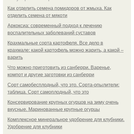
Как отделить семена помидоров от жмыха. Как
отделить семена от мякоти
Аркоксиа: современный подход к лечению
воспалительных заболеваний суставов
Крахмальные сорта картофеля. Все дело в
крахмале: какой картофель можно жарить, а какой –
варить
Что можно приготовить из санберри. Варенье,
компот и другие заготовки из санберри
Сорт самобесплодный, что это. Сорта-опылители:
таблица. Сорт самоплодный, что это
Консервирование крупных огурцов на зиму очень
вкусные. Маринованные крупные огурцы
Комплексное минеральное удобрение для клубники.
Удобрение для клубники