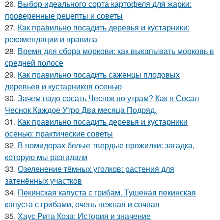
26.
Выбор идеального сорта картофеля для жарки:
проверенные рецепты и советы
27.
Как правильно посадить деревья и кустарники:
рекомендации и правила
28.
Время для сбора моркови: как выкапывать морковь в
средней полосе
29.
Как правильно посадить саженцы плодовых
деревьев и кустарников осенью
30.
Зачем надо сосать Чеснок по утрам? Как я Сосал
Чеснок Каждое Утро Два месяца Подряд.
31.
Как правильно посадить деревья и кустарники
осенью: практические советы
32.
В помидорах белые твердые прожилки: загадка,
которую мы разгадали
33.
Озеленение тёмных уголков: растения для
затенённых участков
34.
Пекинская капуста с грибам. Тушеная пекинская
капуста с грибами, очень нежная и сочная
35.
Хаус Рита Коза: История и значение