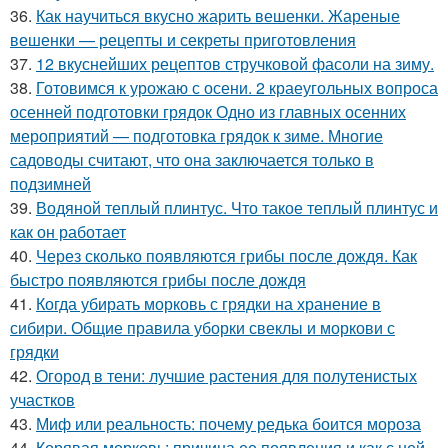
36.
Как научиться вкусно жарить вешенки. Жареные
вешенки — рецепты и секреты приготовления
37.
12 вкуснейших рецептов стручковой фасоли на зиму.
38.
Готовимся к урожаю с осени. 2 краеугольных вопроса
осенней подготовки грядок Одно из главных осенних
мероприятий — подготовка грядок к зиме. Многие
садоводы считают, что она заключается только в
подзимней
39.
Водяной теплый плинтус. Что такое теплый плинтус и
как он работает
40.
Через сколько появляются грибы после дождя. Как
быстро появляются грибы после дождя
41.
Когда убирать морковь с грядки на хранение в
сибири. Общие правила уборки свеклы и моркови с
грядки
42.
Огород в тени: лучшие растения для полутенистых
участков
43.
Миф или реальность: почему редька боится мороза
44.
Корявая морковь: причина ее появления и как с ней