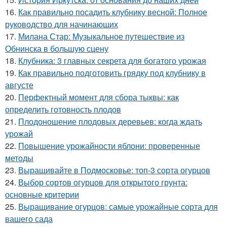
16.
Как правильно посадить клубнику весной: Полное
руководство для начинающих
17.
Милана Стар: Музыкальное путешествие из
Обнинска в большую сцену
18.
Клубника: 3 главных секрета для богатого урожая
19.
Как правильно подготовить грядку под клубнику в
августе
20.
Перфектный момент для сбора тыквы: как
определить готовность плодов
21.
Плодоношение плодовых деревьев: когда ждать
урожай
22.
Повышение урожайности яблони: проверенные
методы
23.
Выращивайте в Подмосковье: топ-3 сорта огурцов
24.
Выбор сортов огурцов для открытого грунта:
основные критерии
25.
Выращивание огурцов: самые урожайные сорта для
вашего сада