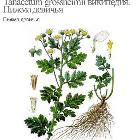
Tanacetum grossheimii википедия.
Пижма девичья
Пижма девичья