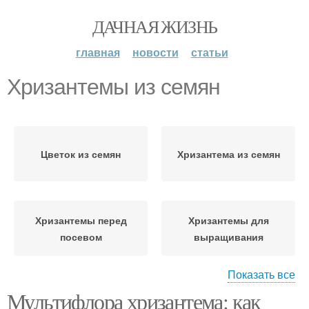
ДАЧНАЯ ЖИЗНЬ
главная
новости
статьи
Хризантемы из семян
Цветок из семян
Хризантема из семян
Хризантемы перед
Хризантемы для
посевом
выращивания
Показать все
Мультифлора хризантема: как
Хризантемы к посеву
Выращивание из семян