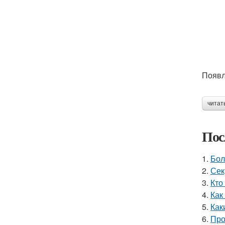
Появл
читат
Пос
1.
Бол
2.
Сек
3.
Кто
4.
Как
5.
Как
6.
Про