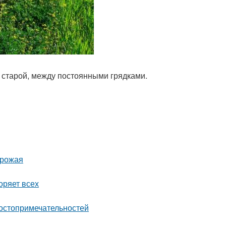
 старой, между постоянными грядками.
урожая
оряет всех
достопримечательностей