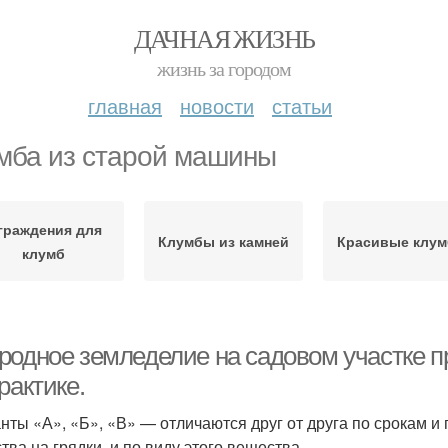
ДАЧНАЯ ЖИЗНЬ
жизнь за городом
главная
новости
статьи
мба из старой машины
граждения для
Клумбы из камней
Красивые клу
клумб
родное земледелие на садовом участке п
рактике.
нты «А», «Б», «В» — отличаются друг от друга по срокам и
тва на грядки, и по виду этого вещества.