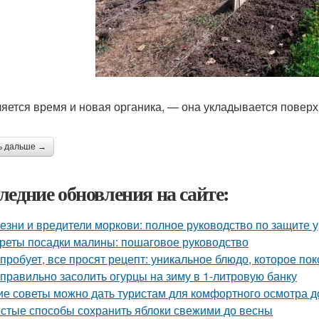
яется время и новая органика, — она укладывается поверх
ь дальше →
ледние обновления на сайте:
езни и вредители моркови: полное руководство по защите 
реты посадки малины: пошаговое руководство
 пробует, все просят рецепт: уникальное блюдо, которое пок
 правильно засолить огурцы на зиму в 1-литровую банку
ие советы можно дать туристам для комфортного осмотра 
стые способы сохранить яблоки свежими до весны