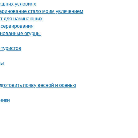
машних условиях
маринование стало моим увлечением
пт для начинающих
нсервирования
ринованные огурцы
 туристов
бы
дготовить почву весной и осенью
ники