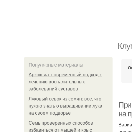
Клу
Популярные материалы
О
Аркоксиа: современный подход к
лечению воспалительных
заболеваний суставов
Луковый севок из семян: все, что
При
нужно знать о выращивании лука
на п
на своем подворье
Семь проверенных способов
Вариа
избавиться от мышей и крыс
вещес