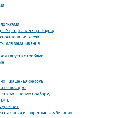
ии
 дольками
дое Утро Два месяца Подряд.
использования корзин
аты для замачивания
кая капуста с грибами
ые
сно. Квашеная фасоль
и по посадке
статьи в новую подборку
нами.
ь урожай?
е сочетания и запретные комбинации