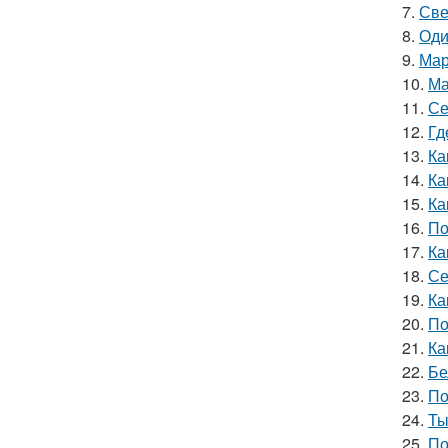
7.
Све
8.
Оди
9.
Мар
10.
Ма
11.
Се
12.
Гд
13.
Ка
14.
Ка
15.
Ка
16.
По
17.
Ка
18.
Се
19.
Ка
20.
По
21.
Ка
22.
Бе
23.
По
24.
Ты
25.
По