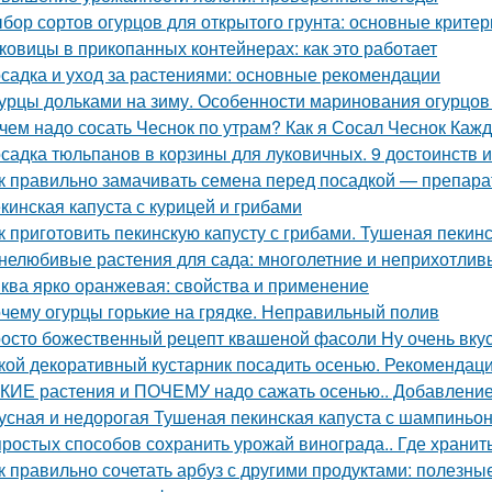
бор сортов огурцов для открытого грунта: основные критер
ковицы в прикопанных контейнерах: как это работает
садка и уход за растениями: основные рекомендации
урцы дольками на зиму. Особенности маринования огурцов
чем надо сосать Чеснок по утрам? Как я Сосал Чеснок Каж
садка тюльпанов в корзины для луковичных. 9 достоинств 
к правильно замачивать семена перед посадкой — препар
кинская капуста с курицей и грибами
к приготовить пекинскую капусту с грибами. Тушеная пекинс
нелюбивые растения для сада: многолетние и неприхотлив
ква ярко оранжевая: свойства и применение
чему огурцы горькие на грядке. Неправильный полив
осто божественный рецепт квашеной фасоли Ну очень вку
кой декоративный кустарник посадить осенью. Рекомендаци
КИЕ растения и ПОЧЕМУ надо сажать осенью.. Добавление 
усная и недорогая Тушеная пекинская капуста с шампиньо
простых способов сохранить урожай винограда.. Где хранит
к правильно сочетать арбуз с другими продуктами: полезны