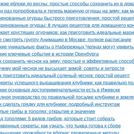
жие яблоки до весны: простые способы сохранить их в до
н раз попробовала и теперь мариную огурцы на зиму: как 
инованные огурцы быстрого приготовления: простой реце
ринованные огурцы: 8 лучших рецептов для домашнего ко
крет хрустящих огурчиков: как приготовить идеальные ма
е смотреть группу Анимацию в Москве: полное расписание
кие уникальные факты о Набережных Челнах могут удивить
кие ключевые события в истории Оренбурга
к сохранить чеснок на зиму: простые и эффективные спосо
чему мой чеснок не высыхает зимой: советы и хитрости
к приготовить идеальный соленый чеснок: простой рецепт
креты успешного выращивания клубники: как правильно по
кие основные достопримечательности есть в Ижевске
лное руководство по правильной посадке клубники и земля
к сделать грядку для клубники: подробный инструктаж
лые грибы в тополях: открытие и значение
д тополями: 5 видов грибов, которые стоит собрать
квенные секреты: как узнать, что тыква готова к сборе
вышение урожайности яблони: проверенные методы