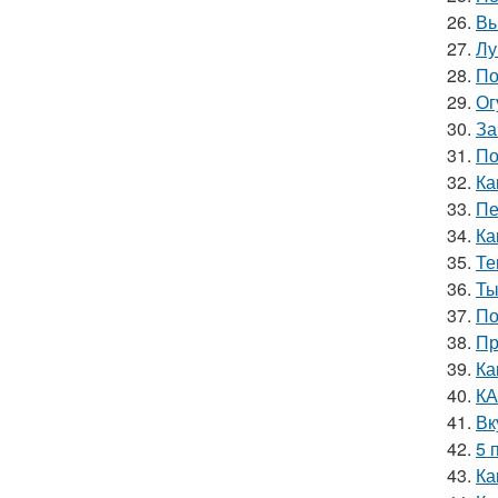
26.
Вы
27.
Лу
28.
По
29.
Ог
30.
За
31.
По
32.
Ка
33.
Пе
34.
Ка
35.
Те
36.
Ты
37.
По
38.
Пр
39.
Ка
40.
КА
41.
Вк
42.
5 
43.
Ка