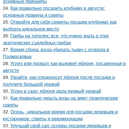
основные принципы
24.
Как правильно посадить клубнику в августе:
основные правила и советы
25.
Откройте для себя секреты посадки клубники: как
выбрать идеальное место
26.
Грибы на тополях: все, что нужно знать о этих
экзотических съедобных грибах
27.
Время сбора: когда убирать тыкву с огорода в
Подмосковье
28.
Успех или провал: как выживет яблоня, посаженная в
августе
29.
Узнайте, как плодоносит яблоня после посадки и
получите большой урожай
30.
Успех в саду: яблоня дала первый урожай
31.
Как правильно укрыть розы на зиму: практические
советы
32.
Осень - идеальное время для посадки деревьев и
кустарников: советы и рекомендации
33.
Улучшай свой сад: основы посадки деревьев и