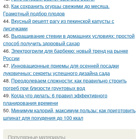
43.
Как сохранить огурцы свежими до месяца.
Грамотный подбор плодов
44.
Вкусный рецепт рагу из пекинской капусты с
лисичками
45.
Выращивание стевии в домашних условиях: простой
способ получить здоровый сахар
46.
Электрогрили для барбекю: новый тренд на рынке
России
47.
Инновационные приемы для осенней посадки
луковичных: секреты успешного дизайна сада
48.
Преодолеваем сложности: как правильно строить
погреб при близости грунтовых вод
49.
Когда что делать: 6 правил эффективного
планирования времени
50.
Минимум калорий, максимум пользы: как приготовить
шпинат для похудения до 100 ккал
Популярные материалы