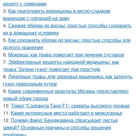
рецепт с семенами
3.
Как приготовить корнишоны в кисло-сладком
маринаде с горчицей на зиму
4.
Свежие яблоки до весны: простые способы сохранить
их в домашних условиях
5.
Как сохранить яблоки до весны: простые способы для
долгого хранения
6.
Мокрица: как трава помогает при лечении суставов
7.
Эффективные рецепты народной медицины: как
трава 'Заткни гузно' помогает при простуде
8.
Лечебные травы для здоровья кишечника: как заткнуть
гузно природным путем
9.
Какие современные кварталы Москвы представляют
новый облик города
10.
Томат 'Садовита Таня F1': секреты высокого урожая
11.
Какие интересные места работают в межсезонье
12.
Почему фикус Бенджамина сбрасывает листья
зимой? Основные причины и способы решения
проблемы