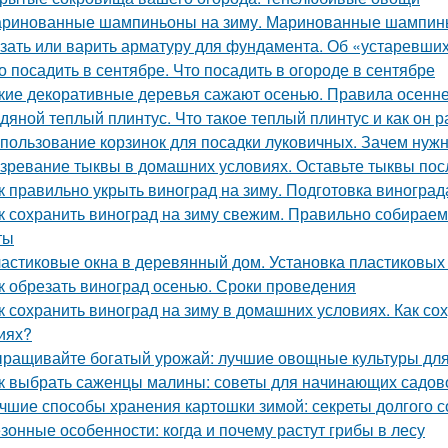
ринованные шампиньоны на зиму. Маринованные шампинь
зать или варить арматуру для фундамента. Об «устаревши
о посадить в сентябре. Что посадить в огороде в сентябре
кие декоративные деревья сажают осенью. Правила осенне
дяной теплый плинтус. Что такое теплый плинтус и как он р
пользование корзинок для посадки луковичных. Зачем нуж
зревание тыквы в домашних условиях. Оставьте тыквы посл
к правильно укрыть виноград на зиму. Подготовка виноград
к сохранить виноград на зиму свежим. Правильно собираем
ты
астиковые окна в деревянный дом. Установка пластиковых 
к обрезать виноград осенью. Сроки проведения
к сохранить виноград на зиму в домашних условиях. Как с
иях?
ращивайте богатый урожай: лучшие овощные культуры для
к выбрать саженцы малины: советы для начинающих садов
чшие способы хранения картошки зимой: секреты долгого 
зонные особенности: когда и почему растут грибы в лесу