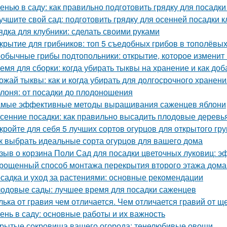
енью в саду: как правильно подготовить грядку для посадки
учшите свой сад: подготовить грядку для осенней посадки 
ядка для клубники: сделать своими руками
крытие для грибников: топ 5 съедобных грибов в тополёвы
обычные грибы подтопольники: открытие, которое изменит
емя для сборки: когда убирать тыквы на хранение и как доб
ожай тыквы: как и когда убирать для долгосрочного хранен
лоня: от посадки до плодоношения
мые эффективные методы выращивания саженцев яблони
сенние посадки: как правильно высадить плодовые деревь
кройте для себя 5 лучших сортов огурцов для открытого гру
к выбрать идеальные сорта огурцов для вашего дома
зыв о корзина Поли Сад для посадки цветочных луковиц: э
рощенный способ монтажа перекрытия второго этажа дома
садка и уход за растениями: основные рекомендации
одовые сады: лучшее время для посадки саженцев
лька от гравия чем отличается. Чем отличается гравий от щ
ень в саду: основные работы и их важность
рытые сокровища вашего огорода: тенелюбивые овощи