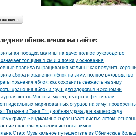
ь дальше →
ледние обновления на сайте:
вильная посадка малины на даче: полное руководство
 означает толщина 1 см и 3 почки у основания
овные правила выращивания малины: как получить хорош
вила сбора и хранения яблок на зиму: полное руководство
реты хранения яблок: как сохранить свежесть на зиму
реты хранения яблок и груш для здоровья и экономии
ьтурная жизнь Москвы: музеи, театры и фестивали
епт идеальных маринованных огурцов на зиму: проверенн
ат Татьяна и Таня F1: двойная удача для вашего сада
чему фикус Бенджамина сбрасывает листья летом: основн
остые способы хранения чеснока зимой
лана Стар: Музыкальное путешествие из Обнинска в боль