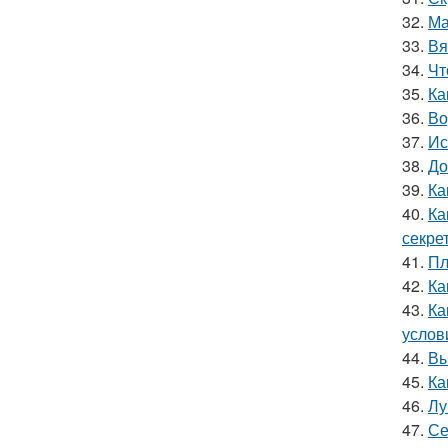
32.
Ма
33.
Вя
34.
Чт
35.
Ка
36.
Во
37.
Ис
38.
До
39.
Ка
40.
Ка
секре
41.
Пл
42.
Ка
43.
Ка
услов
44.
Вы
45.
Ка
46.
Лу
47.
Се