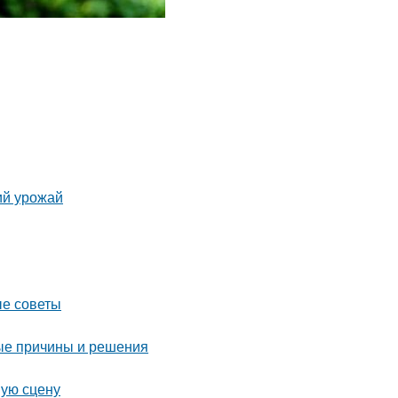
ий урожай
ые советы
ые причины и решения
шую сцену