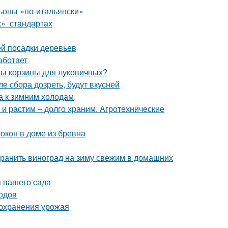
оны «по-итальянски»
х» стандартах
й посадки деревьев
аботает
ны корзины для луковичных?
е сбора дозреть, будут вкусней
а к зимним холодам
 и растим – долго храним. Агротехнические
окон в доме из бревна
охранить виноград на зиму свежим в домашних
 вашего сада
одов
сохранения урожая