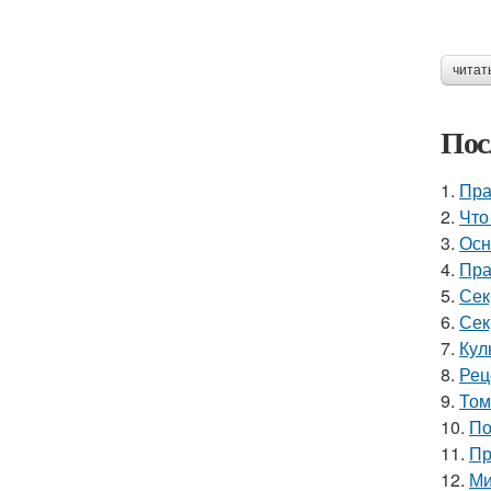
читат
Пос
1.
Пра
2.
Что
3.
Осн
4.
Пра
5.
Сек
6.
Сек
7.
Кул
8.
Рец
9.
Том
10.
По
11.
Пр
12.
Ми