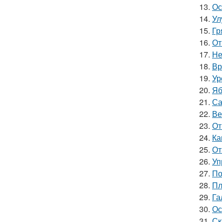
13.
Ос
14.
Ул
15.
Гр
16.
От
17.
Не
18.
Вр
19.
Ур
20.
Яб
21.
Са
22.
Ве
23.
От
24.
Ка
25.
От
26.
Уп
27.
По
28.
Пл
29.
Га
30.
Ос
31.
Ск