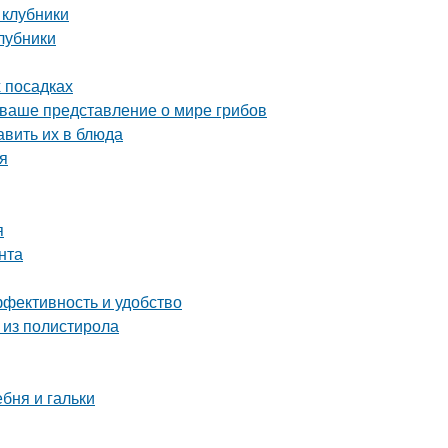
 клубники
клубники
х посадках
 ваше представление о мире грибов
авить их в блюда
ия
я
нта
ффективность и удобство
 из полистирола
ебня и гальки