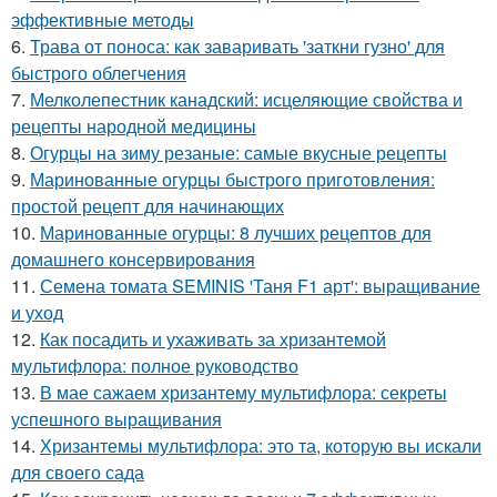
эффективные методы
6.
Трава от поноса: как заваривать 'заткни гузно' для
быстрого облегчения
7.
Мелколепестник канадский: исцеляющие свойства и
рецепты народной медицины
8.
Огурцы на зиму резаные: самые вкусные рецепты
9.
Маринованные огурцы быстрого приготовления:
простой рецепт для начинающих
10.
Маринованные огурцы: 8 лучших рецептов для
домашнего консервирования
11.
Семена томата SEMINIS 'Таня F1 арт': выращивание
и уход
12.
Как посадить и ухаживать за хризантемой
мультифлора: полное руководство
13.
В мае сажаем хризантему мультифлора: секреты
успешного выращивания
14.
Хризантемы мультифлора: это та, которую вы искали
для своего сада