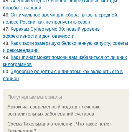
45.
Осенний уход за яблоней: эффективные методы
борьбы с паршей
46.
Оптимальное время для сбора тыквы в средней
полосе России: как не пропустить сезон
47.
Керакам Супертермо 30: новый уровень
эффективности и долговечности
48.
Как спасти замерзшую белокочанную капусту: советы
и рекомендации
49.
Как шпинат может помочь вам избавиться от лишних
килограммов
50.
Здоровые рецепты с шпинатом: как включить его в
рацион
Популярные материалы
Аркоксиа: современный подход к лечению
воспалительных заболеваний суставов
Схема Тихельмана отопления. Что такое петля
Тихельмана?