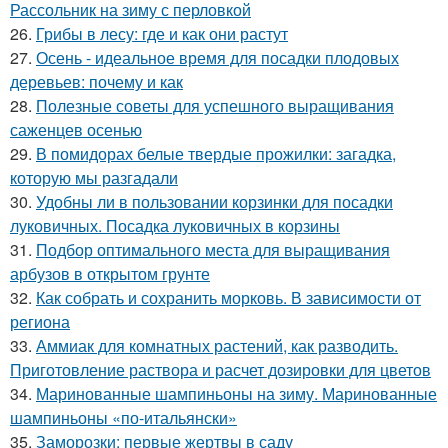
Рассольник на зиму с перловкой
26.
Грибы в лесу: где и как они растут
27.
Осень - идеальное время для посадки плодовых
деревьев: почему и как
28.
Полезные советы для успешного выращивания
саженцев осенью
29.
В помидорах белые твердые прожилки: загадка,
которую мы разгадали
30.
Удобны ли в пользовании корзинки для посадки
луковичных. Посадка луковичных в корзины
31.
Подбор оптимального места для выращивания
арбузов в открытом грунте
32.
Как собрать и сохранить морковь. В зависимости от
региона
33.
Аммиак для комнатных растений, как разводить.
Приготовление раствора и расчет дозировки для цветов
34.
Маринованные шампиньоны на зиму. Маринованные
шампиньоны «по-итальянски»
35.
Заморозки: первые жертвы в саду