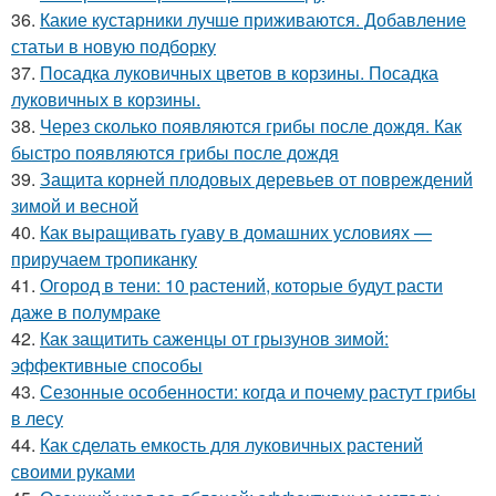
36.
Какие кустарники лучше приживаются. Добавление
статьи в новую подборку
37.
Посадка луковичных цветов в корзины. Посадка
луковичных в корзины.
38.
Через сколько появляются грибы после дождя. Как
быстро появляются грибы после дождя
39.
Защита корней плодовых деревьев от повреждений
зимой и весной
40.
Как выращивать гуаву в домашних условиях —
приручаем тропиканку
41.
Огород в тени: 10 растений, которые будут расти
даже в полумраке
42.
Как защитить саженцы от грызунов зимой:
эффективные способы
43.
Сезонные особенности: когда и почему растут грибы
в лесу
44.
Как сделать емкость для луковичных растений
своими руками