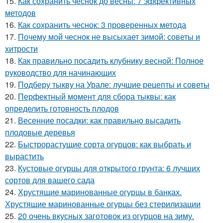
15.
Как сохранить чеснок до весны: 7 эффективных
методов
16.
Как сохранить чеснок: 3 проверенных метода
17.
Почему мой чеснок не высыхает зимой: советы и
хитрости
18.
Как правильно посадить клубнику весной: Полное
руководство для начинающих
19.
Подберу тыкву на Урале: лучшие рецепты и советы
20.
Перфектный момент для сбора тыквы: как
определить готовность плодов
21.
Весенние посадки: как правильно высадить
плодовые деревья
22.
Быстрорастущие сорта огурцов: как выбрать и
вырастить
23.
Кустовые огурцы для открытого грунта: 6 лучших
сортов для вашего сада
24.
Хрустящие маринованные огурцы в банках.
Хрустящие маринованные огурцы без стерилизации
25.
20 очень вкусных заготовок из огурцов на зиму.