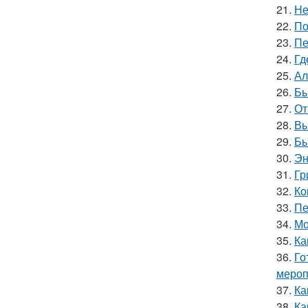
21.
Не
22.
По
23.
Пе
24.
Гд
25.
Ал
26.
Бы
27.
От
28.
Вы
29.
Бы
30.
Эн
31.
Гр
32.
Ко
33.
Пе
34.
Мо
35.
Ка
36.
Го
мероп
37.
Ка
38.
Ка