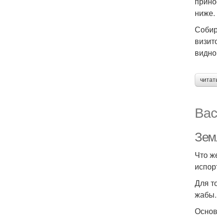
прино
ниже.
Собир
визит
видно
читат
Вас
Зем
Что ж
испор
Для т
жабы.
Основ