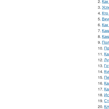
2.
Как
3.
Усп
4.
Кто
5.
Вку
6.
Как
7.
Как
8.
Как
9.
Пол
10.
Пр
11.
Ка
12.
Лу
13.
Го
14.
Ку
15.
Пе
16.
Ка
17.
Ка
18.
Ис
19.
Ст
20.
Кл