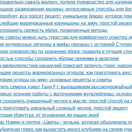
 правильно сажать малину: полное руководство для начин
ешное размножение малины: интенсивные способы для бог
 пробует, все просят рецепт: уникальное блюдо, которое пок
снейшие маринованные корнишоны на зиму: простой рецеп
 сохранить свежесть яблок: проверенные методы
ие советы можно дать туристам для комфортного осмотра 
ие интересные легенды и мифы связаны с историей Ступин
ное руководство по хранению яблок: правила и лучшие сп
остые способы сохранить яблоки свежими в квартире
к мелколепестник канадский помогает заткнуть гузно: наро
чшие рецепты маринованных огурцов: как приготовить вку
товим огурцы на зиму: основные рецепты и советы
пить семена томат Таня F1: выращиваем высокоурожайный
рвые осенние работы с маточниками мультифлоры: основн
к сохранить очищенный чеснок в масле: простой способ на
к приготовить идеальный соленый чеснок: простой рецепт
тория Иркутска: от основания до наших дней
ас Намин и группа «Цветы»: музыка, которая объединила п
убничная горка: как вырастить много клубники на своем уча