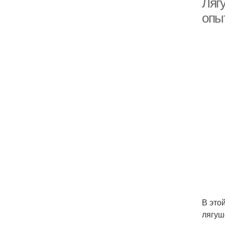
Лягу
опы
В это
лягуш