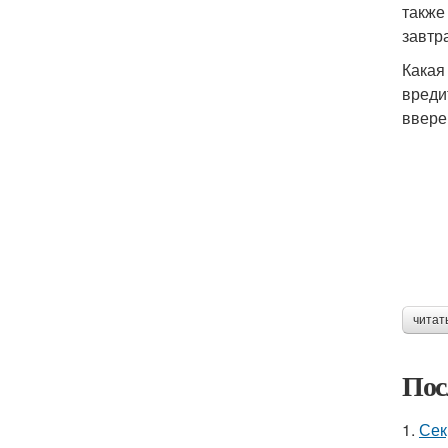
также
завтр
Какая
вреди
ввере
читат
Пос
1.
Сек