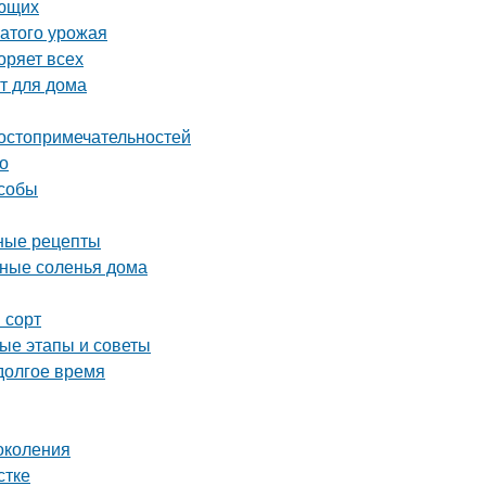
ающих
атого урожая
оряет всех
т для дома
достопримечательностей
о
особы
дные рецепты
сные соленья дома
 сорт
ые этапы и советы
 долгое время
околения
стке