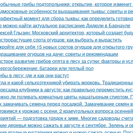
обычные грибы подтопольники: открытие, которое изменит
дмосковные особенности выращивания тыквы: советы и р
рфектный момент для сбора тыквы: как определить готовно
е можно найти актуальное расписание Дидюли в Барнауле
ексей Глызин: Московский архитектор, который создает бу
строрастущие сорта огурцов: как выбрать и вырастить
кройте для себя 15 новых сортов огурцов для открытого гр
ращивание огурцов на даче: советы и рекомендации
строе развитие грибов опята в лесу за сутки: факторы и ус
ергосбережение: батареи или теплый пол
ибы в лесу: где и как они растут
гда и какой сельхозтехникой убирать морковь. Традиционн
ресадка клубники в августе: как правильно переместить ку
жно ли поливать комнатные цветы нашатырным спиртом. 
к замачивать семена перед посадкой. Замачивание семян 
товимся к урожаю с осени. 2 краеугольных вопроса осенней
риятий — подготовка грядок к зиме. Многие садоводы счита
кие деревья можно сажать в августе и сентябре. Зелень и 
кие ягодные кустарники можно и нужно сажать осенью. Пос