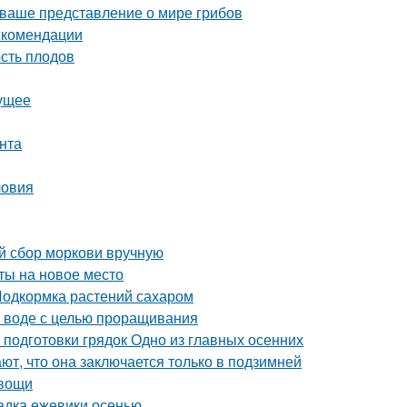
 ваше представление о мире грибов
екомендации
сть плодов
дущее
унта
ловия
ый сбор моркови вручную
сты на новое место
Подкормка растений сахаром
в воде с целью проращивания
 подготовки грядок Одно из главных осенних
ют, что она заключается только в подзимней
овощи
адка ежевики осенью