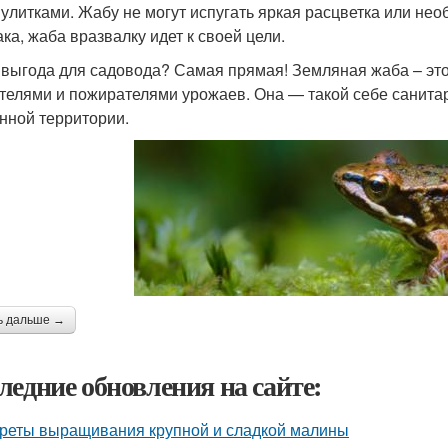
 улитками. Жабу не могут испугать яркая расцветка или не
ака, жаба вразвалку идет к своей цели.
 выгода для садовода? Самая прямая! Земляная жаба – это
телями и пожирателями урожаев. Она — такой себе санитар
нной территории.
ь дальше →
ледние обновления на сайте:
реты выращивания крупной и сладкой малины