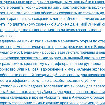
ие уникальные природные ландшафты можно найти в окрес
стые рецепты корнишонов на зиму: как приготовить вкусн
реты долгого хранения яблок: как сохранить их свежесть до
реты хранения: как сохранить летние яблоки свежими до з
еты по длительному хранению яблок на даче: мой личный 
одные средства от поноса: можно ли использовать травы
adlines:
адиционные шпики: как я начала мариновать огурцы по ста
кие современные культурные проекты реализуются в Барн
чему фикус Бенджамина сбрасывает листья: причины и ре
льтифлора хризантема: как вырастить пышный цветок из с
к размножить хризантему мультифлора: полное руководств
орчество Элвина Грея: вдохновение и музыкальные экспе
обенности осенней посадки клубники: советы для начинаю
осто и эффективно: лучшие способы посадки клубники
дтопольник или рядовка тополевая: что выбрать для своего
ожай тыквы: как и когда убирать для долгосрочного хранен
нный календарь и время уборки тыквы в Амурском огороде
корить созревание тыквы: лучшие практики и рекомендации