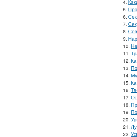
4.
Как
5.
Про
6.
Сек
7.
Сек
8.
Сов
9.
Нар
10.
He
11.
Тр
12.
Ка
13.
По
14.
Му
15.
Ка
16.
Тв
17.
Ос
18.
Пр
19.
По
20.
Ур
21.
Лу
22.
Ус