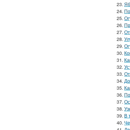
23.
Яб
24.
По
25.
Ог
26.
Пр
27.
От
28.
Ул
29.
Ог
30.
Ко
31.
Ка
32.
Ус
33.
От
34.
До
35.
Ка
36.
По
37.
Ос
38.
Уз
39.
В 
40.
Че
41.
Дв