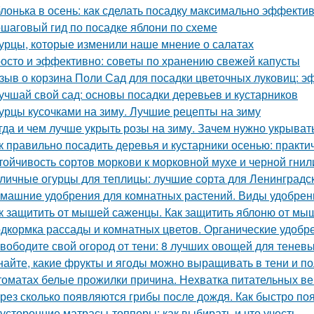
лонька в осень: как сделать посадку максимально эффекти
шаговый гид по посадке яблони по схеме
урцы, которые изменили наше мнение о салатах
осто и эффективно: советы по хранению свежей капусты
зыв о корзина Поли Сад для посадки цветочных луковиц: э
учшай свой сад: основы посадки деревьев и кустарников
урцы кусочками на зиму. Лучшие рецепты на зиму
гда и чем лучше укрыть розы на зиму. Зачем нужно укрывать
к правильно посадить деревья и кустарники осенью: практи
тойчивость сортов моркови к морковной мухе и черной гнил
личные огурцы для теплицы: лучшие сорта для Ленинградс
машние удобрения для комнатных растений. Виды удобрен
к защитить от мышей саженцы. Как защитить яблоню от мы
дкормка рассады и комнатных цветов. Органические удобр
вободите свой огород от тени: 8 лучших овощей для теневы
найте, какие фрукты и ягоды можно выращивать в тени и п
томатах белые прожилки причина. Нехватка питательных в
рез сколько появляются грибы после дождя. Как быстро по
усторонние матрасы-топперы: как выбирать и что учесть