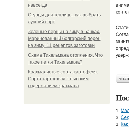
внима
навсегда
конте
Огурцы для теплицы: как выбрать
лучший сорт
Стати
Зеленые перцы на зиму в банках.
Согла
Маринованный болгарский перец
заинт
на зиму: 11 рецептов заготовки
опред
удерж
Схема Тихельмана отопления. Что
такое петля Тихельмана?
Крахмалистые сорта картофеля.
Сорта картофеля с высоким
читат
содержанием крахмала
Пос
1.
Мал
2.
Сек
3.
Как