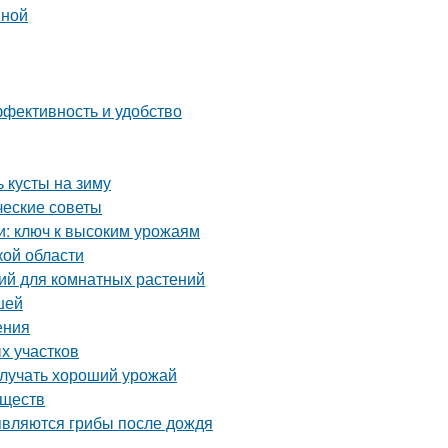
вной
ффективность и удобство
 кусты на зиму
ческие советы
и: ключ к высоким урожаям
кой области
ий для комнатных растений
шей
ения
х участков
олучать хороший урожай
еществ
являются грибы после дождя