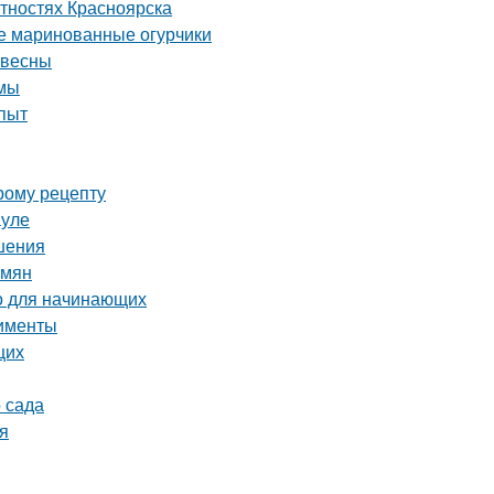
тностях Красноярска
ые маринованные огурчики
 весны
имы
опыт
рому рецепту
ауле
шения
емян
о для начинающих
рименты
щих
 сада
ия