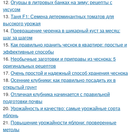
12.
Огурцы в литровых банках на зиму: рецепты с
уксусом
13.
Таня F1: Семена детерминантных томатов для
высокого урожая
14.
Превращение черенка в шикарный куст за месяц:
шаг за шагом
15.
Как правильно хранить чеснок в квартире: простые и
эффективные способы
16.
Необычные заготовки и приправы из чеснока: 5
оригинальных рецептов
17.
Очень простой и надежный способ хранения чеснока
18.
Осенние клубники: как правильно посадить их в
открытый грунт
19.
Отличная клубника начинается с правильной
подготовки почвы
20.
Урожайность и качество: самые урожайные сорта
яблонь
21.
Повышение урожайности яблони: проверенные
методы