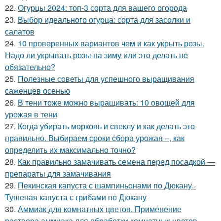
22.
Огурцы 2024: топ-3 сорта для вашего огорода
23.
Выбор идеального огурца: сорта для засолки и
салатов
24.
10 проверенных вариантов чем и как укрыть розы.
Надо ли укрывать розы на зиму или это делать не
обязательно?
25.
Полезные советы для успешного выращивания
саженцев осенью
26.
В тени тоже можно выращивать: 10 овощей для
урожая в тени
27.
Когда убирать морковь и свеклу и как делать это
правильно. Выбираем сроки сбора урожая –, как
определить их максимально точно?
28.
Как правильно замачивать семена перед посадкой —
препараты для замачивания
29.
Пекинская капуста с шампиньонами по Дюкану..
Тушеная капуста с грибами по Дюкану
30.
Аммиак для комнатных цветов. Применение
раствора аммиака для обработки комнатных цветов