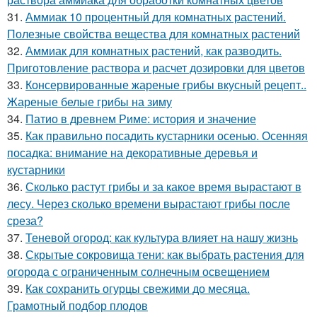
31.
Аммиак 10 процентный для комнатных растений.
Полезные свойства вещества для комнатных растений
32.
Аммиак для комнатных растений, как разводить.
Приготовление раствора и расчет дозировки для цветов
33.
Консервированные жареные грибы вкусный рецепт..
Жареные белые грибы на зиму
34.
Патио в древнем Риме: история и значение
35.
Как правильно посадить кустарники осенью. Осенняя
посадка: внимание на декоративные деревья и
кустарники
36.
Сколько растут грибы и за какое время вырастают в
лесу. Через сколько времени вырастают грибы после
среза?
37.
Теневой огород: как культура влияет на нашу жизнь
38.
Скрытые сокровища тени: как выбрать растения для
огорода с ограниченным солнечным освещением
39.
Как сохранить огурцы свежими до месяца.
Грамотный подбор плодов