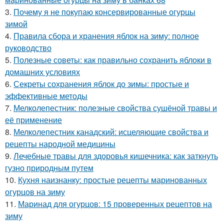
3.
Почему я не покупаю консервированные огурцы
зимой
4.
Правила сбора и хранения яблок на зиму: полное
руководство
5.
Полезные советы: как правильно сохранить яблоки в
домашних условиях
6.
Секреты сохранения яблок до зимы: простые и
эффективные методы
7.
Мелколепестник: полезные свойства сушёной травы и
её применение
8.
Мелколепестник канадский: исцеляющие свойства и
рецепты народной медицины
9.
Лечебные травы для здоровья кишечника: как заткнуть
гузно природным путем
10.
Кухня наизнанку: простые рецепты маринованных
огурцов на зиму
11.
Маринад для огурцов: 15 проверенных рецептов на
зиму