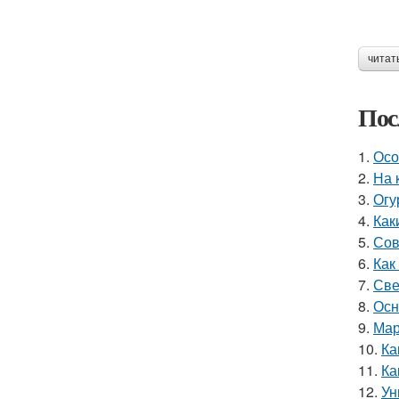
читат
Пос
1.
Осо
2.
На 
3.
Огу
4.
Как
5.
Сов
6.
Как
7.
Све
8.
Осн
9.
Мар
10.
Ка
11.
Ка
12.
Ун