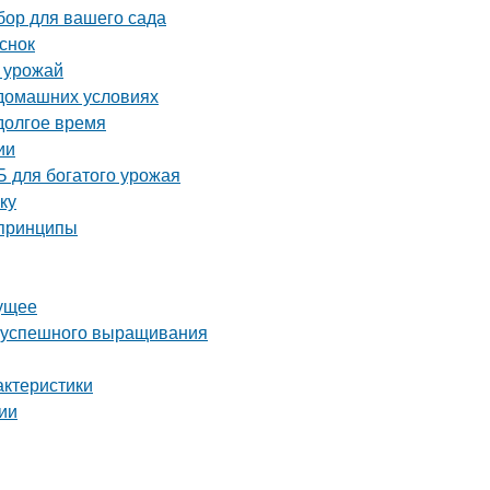
бор для вашего сада
снок
ь урожай
 домашних условиях
 долгое время
ии
 для богатого урожая
ку
 принципы
дущее
ля успешного выращивания
актеристики
ии