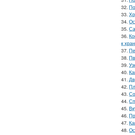
32.
По
33.
Хр
34.
Ос
35.
Са
36.
Ко
к хра
37.
Пе
38.
Пв
39.
Уз
40.
Ка
41.
Дв
42.
Пл
43.
Со
44.
Сп
45.
Вк
46.
Пр
47.
Ка
48.
Ос