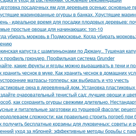
дготовка посадочных ям для деревьев осенью: основные 
устящие маринованные огурцы в банках. Хрустящие марин
ень - идеальное время для посадки плодовых деревьев: поч
мые простые овощи для начинающих: топ-10
гда убирать морковь в Подмосковье. Когда убирать морковь:
нению
кинская капуста с шампиньонами по Дюкану.. Тушеная капу
х профиль грюндер. Профильная система Grunder
найте, какие фрукты и ягоды можно выращивать в тени и п
к хранить чеснок в муке. Как хранить чеснок в домашних ус
усторонние матрасы-топперы: как выбирать и что учесть
астиковые окна в деревянный дом. Установка пластиковых 
здайте очаровательный тенистый сад: лучшие овощи и цве
особ, как сохранить огурцы свежими длительно. Нестанда
усные и питательные заготовки из туршевой фасоли: рецеп
еодолеваем сложности: как правильно строить погреб при 
к получить бесплатные корзины для луковичных: советы и 
енний уход за яблоней: эффективные методы борьбы с па