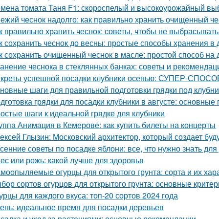
мена томата Таня F1: скороспелый и высокоурожайный вы
ежий чеснок надолго: как правильно хранить очищенный че
к правильно хранить чеснок: советы, чтобы не выбрасыват
к сохранить чеснок до весны: простые способы хранения в
к сохранить очищенный чеснок в масле: простой способ на
анение чеснока в стеклянных банках: советы и рекомендац
креты успешной посадки клубники осенью: СУПЕР-СПОСОБ
новные шаги для правильной подготовки грядки под клубни
дготовка грядки для посадки клубники в августе: основные
остые шаги к идеальной грядке для клубники
уппа Анимация в Кемерове: как купить билеты на концерты
ексей Глызин: Московский архитектор, который создает бу
сенние советы по посадке яблони: все, что нужно знать д
ес или рожь: какой лучше для здоровья
моопыляемые огурцы для открытого грунта: сорта и их хар
бор сортов огурцов для открытого грунта: основные критер
урцы для каждого вкуса: топ-20 сортов 2024 года
ень: идеальное время для посадки деревьев
садка и уход за растениями: основные рекомендации