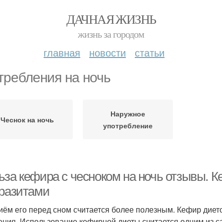
ДАЧНАЯ ЖИЗНЬ
жизнь за городом
главная
новости
статьи
требления на ночь
Наружное
Чеснок на ночь
употребление
ьза кефира с чесноком на ночь отзывы. К
аразитами
иём его перед сном считается более полезным. Кефир диет
ения. Использование кефирной диеты считается одним из 