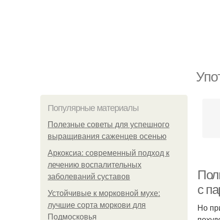
Упо
Популярные материалы
Полезные советы для успешного
выращивания саженцев осенью
Аркоксиа: современный подход к
лечению воспалительных
Пол
заболеваний суставов
с п
Устойчивые к морковной мухе:
лучшие сорта моркови для
Но пр
Подмосковья
похуд