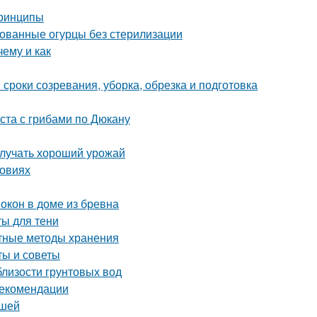
принципы
ованные огурцы без стерилизации
ему и как
 сроки созревания, уборка, обрезка и подготовка
ста с грибами по Дюкану
олучать хороший урожай
ловиях
окон в доме из бревна
ты для тени
ртные методы хранения
ты и советы
близости грунтовых вод
рекомендации
ршей