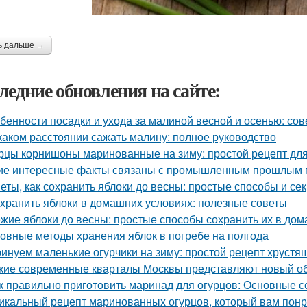
ь дальше →
ледние обновления на сайте:
бенности посадки и ухода за малиной весной и осенью: со
каком расстоянии сажать малину: полное руководство
рцы корнишоны маринованные на зиму: простой рецепт дл
ие интересные факты связаны с промышленным прошлым 
еты, как сохранить яблоки до весны: простые способы и се
 хранить яблоки в домашних условиях: полезные советы
жие яблоки до весны: простые способы сохранить их в до
овные методы хранения яблок в погребе на полгода
инуем маленькие огурчики на зиму: простой рецепт хрустя
кие современные кварталы Москвы представляют новый об
к правильно приготовить маринад для огурцов: Основные с
икальный рецепт маринованных огурцов, который вам пон