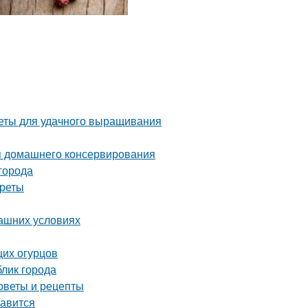
веты для удачного выращивания
я домашнего консервирования
города
креты
машних условиях
щих огурцов
лик города
оветы и рецепты
равится