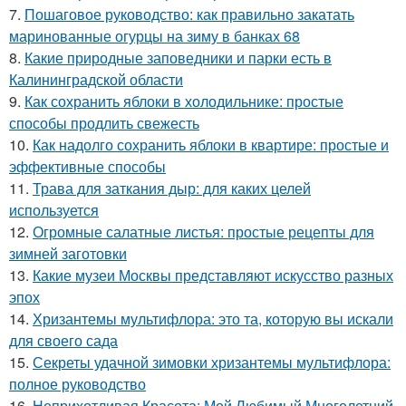
7.
Пошаговое руководство: как правильно закатать
маринованные огурцы на зиму в банках 68
8.
Какие природные заповедники и парки есть в
Калининградской области
9.
Как сохранить яблоки в холодильнике: простые
способы продлить свежесть
10.
Как надолго сохранить яблоки в квартире: простые и
эффективные способы
11.
Трава для заткания дыр: для каких целей
используется
12.
Огромные салатные листья: простые рецепты для
зимней заготовки
13.
Какие музеи Москвы представляют искусство разных
эпох
14.
Хризантемы мультифлора: это та, которую вы искали
для своего сада
15.
Секреты удачной зимовки хризантемы мультифлора:
полное руководство
16.
Неприхотливая Красота: Мой Любимый Многолетний