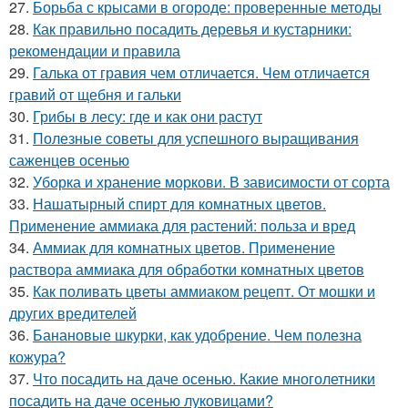
27.
Борьба с крысами в огороде: проверенные методы
28.
Как правильно посадить деревья и кустарники:
рекомендации и правила
29.
Галька от гравия чем отличается. Чем отличается
гравий от щебня и гальки
30.
Грибы в лесу: где и как они растут
31.
Полезные советы для успешного выращивания
саженцев осенью
32.
Уборка и хранение моркови. В зависимости от сорта
33.
Нашатырный спирт для комнатных цветов.
Применение аммиака для растений: польза и вред
34.
Аммиак для комнатных цветов. Применение
раствора аммиака для обработки комнатных цветов
35.
Как поливать цветы аммиаком рецепт. От мошки и
других вредителей
36.
Банановые шкурки, как удобрение. Чем полезна
кожура?
37.
Что посадить на даче осенью. Какие многолетники
посадить на даче осенью луковицами?