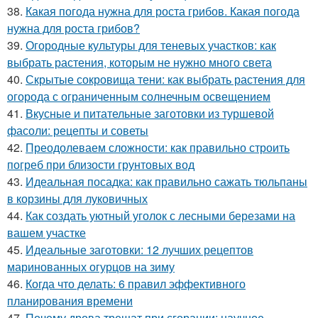
38.
Какая погода нужна для роста грибов. Какая погода
нужна для роста грибов?
39.
Огородные культуры для теневых участков: как
выбрать растения, которым не нужно много света
40.
Скрытые сокровища тени: как выбрать растения для
огорода с ограниченным солнечным освещением
41.
Вкусные и питательные заготовки из туршевой
фасоли: рецепты и советы
42.
Преодолеваем сложности: как правильно строить
погреб при близости грунтовых вод
43.
Идеальная посадка: как правильно сажать тюльпаны
в корзины для луковичных
44.
Как создать уютный уголок с лесными березами на
вашем участке
45.
Идеальные заготовки: 12 лучших рецептов
маринованных огурцов на зиму
46.
Когда что делать: 6 правил эффективного
планирования времени
47.
Почему дрова трещат при сгорании: научное