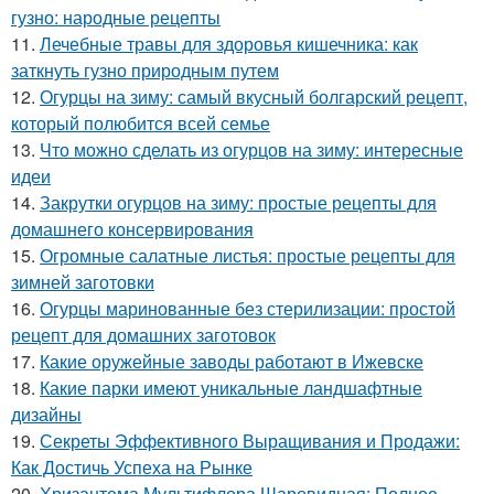
гузно: народные рецепты
11.
Лечебные травы для здоровья кишечника: как
заткнуть гузно природным путем
12.
Огурцы на зиму: самый вкусный болгарский рецепт,
который полюбится всей семье
13.
Что можно сделать из огурцов на зиму: интересные
идеи
14.
Закрутки огурцов на зиму: простые рецепты для
домашнего консервирования
15.
Огромные салатные листья: простые рецепты для
зимней заготовки
16.
Огурцы маринованные без стерилизации: простой
рецепт для домашних заготовок
17.
Какие оружейные заводы работают в Ижевске
18.
Какие парки имеют уникальные ландшафтные
дизайны
19.
Секреты Эффективного Выращивания и Продажи:
Как Достичь Успеха на Рынке
20.
Хризантема Мультифлора Шаровидная: Полное