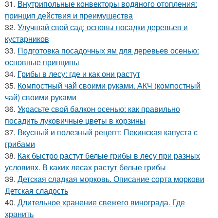
31.
Внутрипольные конвекторы водяного отопления:
принцип действия и преимущества
32.
Улучшай свой сад: основы посадки деревьев и
кустарников
33.
Подготовка посадочных ям для деревьев осенью:
основные принципы
34.
Грибы в лесу: где и как они растут
35.
Компостный чай своими руками. АКЧ (компостный
чай) своими руками
36.
Украсьте свой балкон осенью: как правильно
посадить луковичные цветы в корзины
37.
Вкусный и полезный рецепт: Пекинская капуста с
грибами
38.
Как быстро растут белые грибы в лесу при разных
условиях. В каких лесах растут белые грибы
39.
Детская сладкая морковь. Описание сорта моркови
Детская сладость
40.
Длительное хранение свежего винограда. Где
хранить