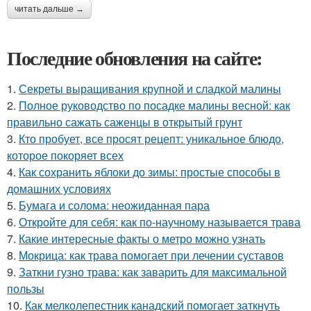
читать дальше →
Последние обновления на сайте:
1.
Секреты выращивания крупной и сладкой малины
2.
Полное руководство по посадке малины весной: как
правильно сажать саженцы в открытый грунт
3.
Кто пробует, все просят рецепт: уникальное блюдо,
которое покоряет всех
4.
Как сохранить яблоки до зимы: простые способы в
домашних условиях
5.
Бумага и солома: неожиданная пара
6.
Откройте для себя: как по-научному называется трава
7.
Какие интересные факты о метро можно узнать
8.
Мокрица: как трава помогает при лечении суставов
9.
Заткни гузно трава: как заварить для максимальной
пользы
10.
Как мелколепестник канадский помогает заткнуть