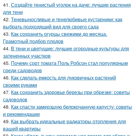
41.
Создайте тенистый уголок на даче: лучшие растения
для тени
42.
Теневыносливые и тенелюбивые кустарники: как
выбрать подходящий вид для своего сада
43.
Как сохранить огурцы свежими до месяца.
Грамотный подбор плодов
44.
В тени и цветущие: лучшие огородные культуры для
затененных участков
45.
Почему сорт томата Поль Робсон стал популярным
среди садоводов
46.
Как сделать емкость для луковичных растений
своими руками
47.
Как сохранить здоровье березы при обрезке: советы
садоводов
48.
Как спасти замерзшую белокочанную капусту: советы
и рекомендации
49.
Как выбрать идеальные радиаторы отопления для
вашей квартиры
50.
Когда убрать тыкву: оптимальное время для сбора и