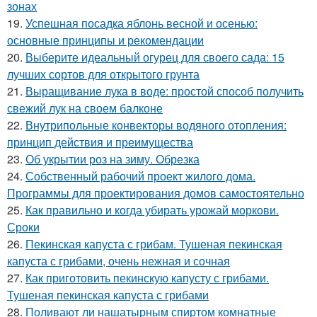
зонах
19.
Успешная посадка яблонь весной и осенью:
основные принципы и рекомендации
20.
Выберите идеальный огурец для своего сада: 15
лучших сортов для открытого грунта
21.
Выращивание лука в воде: простой способ получить
свежий лук на своем балконе
22.
Внутрипольные конвекторы водяного отопления:
принцип действия и преимущества
23.
Об укрытии роз на зиму. Обрезка
24.
Собственный рабочий проект жилого дома.
Программы для проектирования домов самостоятельно
25.
Как правильно и когда убирать урожай моркови.
Сроки
26.
Пекинская капуста с грибам. Тушеная пекинская
капуста с грибами, очень нежная и сочная
27.
Как приготовить пекинскую капусту с грибами.
Тушеная пекинская капуста с грибами
28.
Поливают ли нашатырным спиртом комнатные