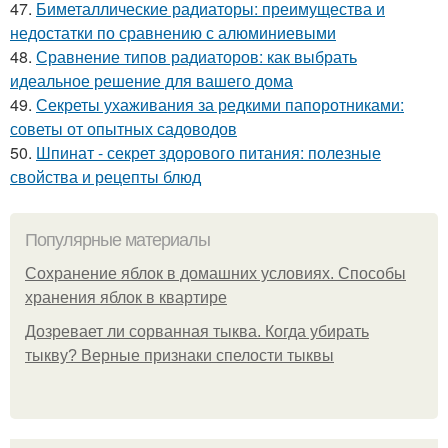
47.
Биметаллические радиаторы: преимущества и
недостатки по сравнению с алюминиевыми
48.
Сравнение типов радиаторов: как выбрать
идеальное решение для вашего дома
49.
Секреты ухаживания за редкими папоротниками:
советы от опытных садоводов
50.
Шпинат - секрет здорового питания: полезные
свойства и рецепты блюд
Популярные материалы
Сохранение яблок в домашних условиях. Способы
хранения яблок в квартире
Дозревает ли сорванная тыква. Когда убирать
тыкву? Верные признаки спелости тыквы