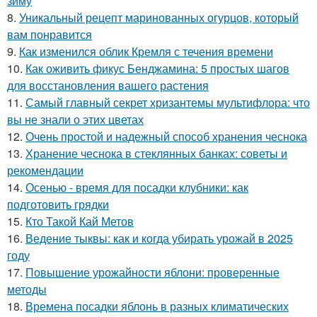
зиму
8.
Уникальный рецепт маринованных огурцов, который
вам понравится
9.
Как изменился облик Кремля с течения времени
10.
Как оживить фикус Бенджамина: 5 простых шагов
для восстановления вашего растения
11.
Самый главный секрет хризантемы мультифлора: что
вы не знали о этих цветах
12.
Очень простой и надежный способ хранения чеснока
13.
Хранение чеснока в стеклянных банках: советы и
рекомендации
14.
Осенью - время для посадки клубники: как
подготовить грядки
15.
Кто Такой Кай Метов
16.
Ведение тыквы: как и когда убирать урожай в 2025
году
17.
Повышение урожайности яблони: проверенные
методы
18.
Времена посадки яблонь в разных климатических