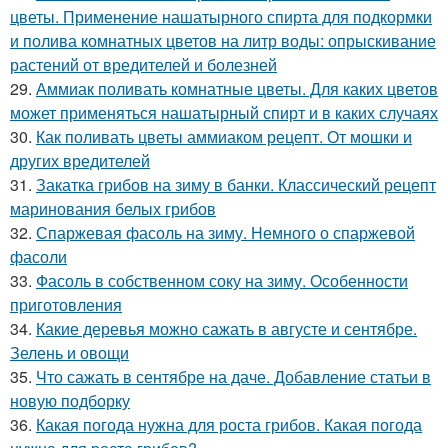
цветы. Применение нашатырного спирта для подкормки
и полива комнатных цветов на литр воды: опрыскивание
растений от вредителей и болезней
29.
Аммиак поливать комнатные цветы. Для каких цветов
может применяться нашатырный спирт и в каких случаях
30.
Как поливать цветы аммиаком рецепт. От мошки и
других вредителей
31.
Закатка грибов на зиму в банки. Классический рецепт
маринования белых грибов
32.
Спаржевая фасоль на зиму. Немного о спаржевой
фасоли
33.
Фасоль в собственном соку на зиму. Особенности
приготовления
34.
Какие деревья можно сажать в августе и сентябре.
Зелень и овощи
35.
Что сажать в сентябре на даче. Добавление статьи в
новую подборку
36.
Какая погода нужна для роста грибов. Какая погода