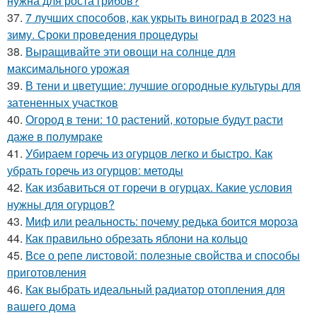
нужна для роста грибов?
37.
7 лучших способов, как укрыть виноград в 2023 на
зиму. Сроки проведения процедуры
38.
Выращивайте эти овощи на солнце для
максимального урожая
39.
В тени и цветущие: лучшие огородные культуры для
затененных участков
40.
Огород в тени: 10 растений, которые будут расти
даже в полумраке
41.
Убираем горечь из огурцов легко и быстро. Как
убрать горечь из огурцов: методы
42.
Как избавиться от горечи в огурцах. Какие условия
нужны для огурцов?
43.
Миф или реальность: почему редька боится мороза
44.
Как правильно обрезать яблони на кольцо
45.
Все о репе листовой: полезные свойства и способы
приготовления
46.
Как выбрать идеальный радиатор отопления для
вашего дома