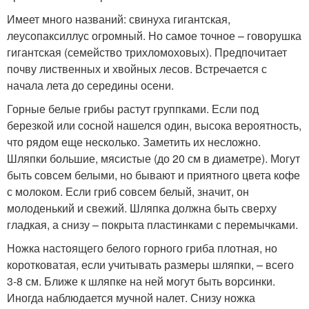
Имеет много названий: свинуха гигантская,
леусопаксиллус огромный. Но самое точное – говорушка
гигантская (семейство трихломоховых). Предпочитает
почву лиственных и хвойных лесов. Встречается с
начала лета до середины осени.
Горные белые грибы растут группками. Если под
березкой или сосной нашелся один, высока вероятность,
что рядом еще несколько. Заметить их несложно.
Шляпки большие, мясистые (до 20 см в диаметре). Могут
быть совсем белыми, но бывают и приятного цвета кофе
с молоком. Если гриб совсем белый, значит, он
молоденький и свежий. Шляпка должна быть сверху
гладкая, а снизу – покрыта пластинками с перемычками.
Ножка настоящего белого горного гриба плотная, но
коротковатая, если учитывать размеры шляпки, – всего
3-8 см. Ближе к шляпке на ней могут быть ворсинки.
Иногда наблюдается мучной налет. Снизу ножка