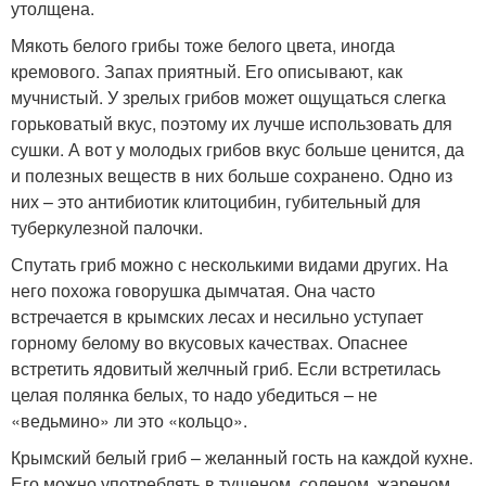
утолщена.
Мякоть белого грибы тоже белого цвета, иногда
кремового. Запах приятный. Его описывают, как
мучнистый. У зрелых грибов может ощущаться слегка
горьковатый вкус, поэтому их лучше использовать для
сушки. А вот у молодых грибов вкус больше ценится, да
и полезных веществ в них больше сохранено. Одно из
них – это антибиотик клитоцибин, губительный для
туберкулезной палочки.
Спутать гриб можно с несколькими видами других. На
него похожа говорушка дымчатая. Она часто
встречается в крымских лесах и несильно уступает
горному белому во вкусовых качествах. Опаснее
встретить ядовитый желчный гриб. Если встретилась
целая полянка белых, то надо убедиться – не
«ведьмино» ли это «кольцо».
Крымский белый гриб – желанный гость на каждой кухне.
Его можно употреблять в тушеном, соленом, жареном,