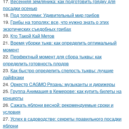
17.
Весенняя земляника: как подготовить грядку для
посадки осенью
18.
Под тополями: Удивительный мир грибов
19.
Грибы на тополях: все, что нужно знать о этих
экзотических съедобных грибах
20.
Кто Такой Кай Метов
21.
Время уборки тыкв: как определить оптимальный
момент
22.
Перфектный момент для сбора тыквы: как
определить готовность плодов
23.
Как быстро определить спелость тыквы: лучшие
лайфхаки
24.
Оркестр CAGMO Рязань: музыканты и дирижеры
25.
Группа Анимация в Кемерове: как купить билеты на
концерты
26.
Сажать яблони весной: рекомендуемые сроки и
условия
27.
Успех в садоводстве: секреты правильного посадки
яблони