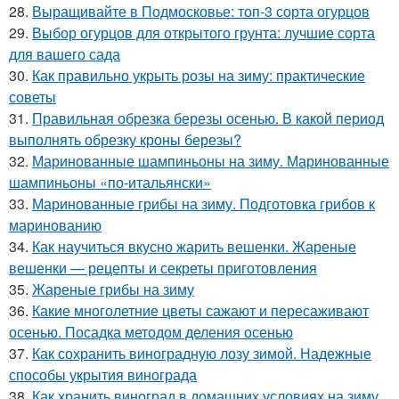
28.
Выращивайте в Подмосковье: топ-3 сорта огурцов
29.
Выбор огурцов для открытого грунта: лучшие сорта
для вашего сада
30.
Как правильно укрыть розы на зиму: практические
советы
31.
Правильная обрезка березы осенью. В какой период
выполнять обрезку кроны березы?
32.
Маринованные шампиньоны на зиму. Маринованные
шампиньоны «по-итальянски»
33.
Маринованные грибы на зиму. Подготовка грибов к
маринованию
34.
Как научиться вкусно жарить вешенки. Жареные
вешенки — рецепты и секреты приготовления
35.
Жареные грибы на зиму
36.
Какие многолетние цветы сажают и пересаживают
осенью. Посадка методом деления осенью
37.
Как сохранить виноградную лозу зимой. Надежные
способы укрытия винограда
38.
Как хранить виноград в домашних условиях на зиму.