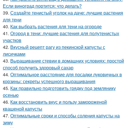
Если виноград портится: что делать?
39.
Создайте тенистый уголок на даче: лучшие растения
для тени
40.
Как выбрать растения для тени на огороде
41.
Огород в тени: лучшие растения для полутенистых
участков
42.
Вкусный рецепт рагу из пекинской капусты с
лисичками
43.
Выращивание стевии в домашних условиях: простой
способ получить здоровый сахар
44.
Оптимальное расстояние для посадки луковичных в
корзины: секреты успешного выращивания
45.
Как правильно подготовить грядку под землянику
осенью
46.
Как восстановить вкус и пользу замороженой
квашеной капусты
47.
Оптимальные сроки и способы соления капусты на
зиму