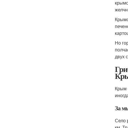
крымс
желчн
Крымс
печен
карто
Но го
полча
двух с
Гри
Кр
Крым 
иногд
За м
Село 
км. Т