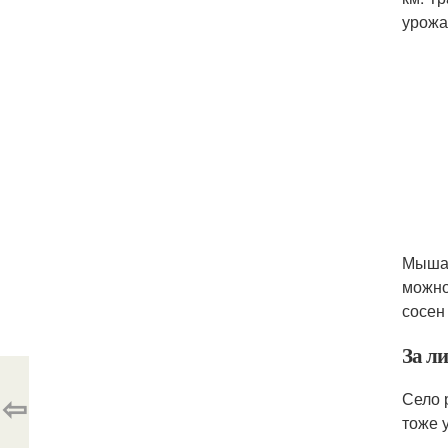
урожа
Мышат
можно
сосен
За л
⇦
Село 
тоже 