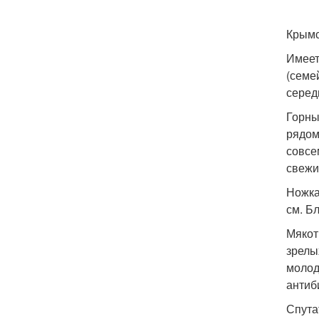
Крымс
Имеет
(семе
серед
Горны
рядом
совсе
свежи
Ножка
см. Б
Мякот
зрелы
молод
антиб
Спута