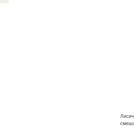
Лисич
смеша