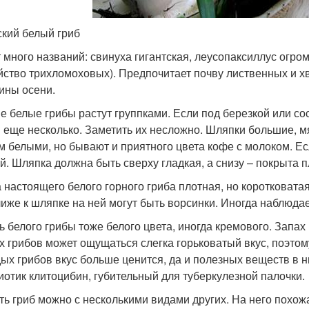
кий белый гриб
 много названий: свинуха гигантская, леусопаксиллус огро
йство трихломоховых). Предпочитает почву лиственных и хв
ины осени.
е белые грибы растут группками. Если под березкой или со
 еще несколько. Заметить их несложно. Шляпки большие, мя
м белыми, но бывают и приятного цвета кофе с молоком. Ес
й. Шляпка должна быть сверху гладкая, а снизу – покрыта 
 настоящего белого горного гриба плотная, но коротковатая
лиже к шляпке на ней могут быть ворсинки. Иногда наблюда
ь белого грибы тоже белого цвета, иногда кремового. Запах
х грибов может ощущаться слегка горьковатый вкус, поэтому
ых грибов вкус больше ценится, да и полезных веществ в н
иотик клитоцибин, губительный для туберкулезной палочки.
ть гриб можно с несколькими видами других. На него похож