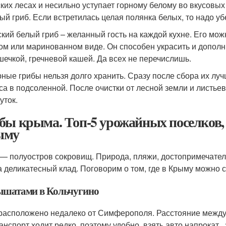
ких лесах и несильно уступает горному белому во вкусовых
ый гриб. Если встретилась целая полянка белых, то надо уб
кий белый гриб – желанный гость на каждой кухне. Его мож
ом или маринованном виде. Он способен украсить и дополн
шечкой, гречневой кашей. Да всех не перечислишь.
рные грибы нельзя долго хранить. Сразу после сбора их лу
са в подсоленной. После очистки от лесной земли и листье
уток.
бы крыма. Топ-5 урожайных поселков, 
ыму
— полуостров сокровищ. Природа, пляжи, достопримечател
а деликатесный клад. Поговорим о том, где в Крыму можно с
ышатами в Кольчугино
расположено недалеко от Симферополя. Расстояние между 
ранспорт ходит редко, поэтому удобно взять авто напрокат ,