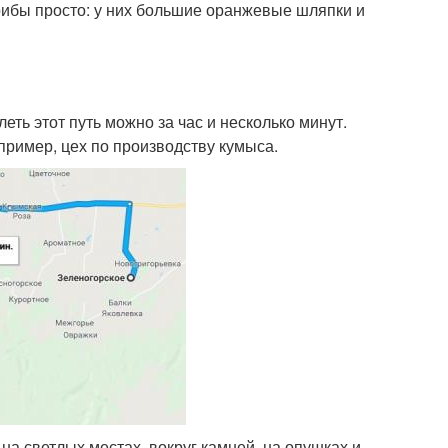
грибы просто: у них большие оранжевые шляпки и
ть этот путь можно за час и несколько минут.
пример, цех по производству кумыса.
 на светлых местах, вокруг камней, на опушках и