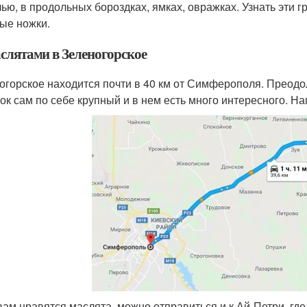
лью, в продольных бороздках, ямках, овражках. Узнать эти 
ые ножки.
аслятами в Зеленогорское
огорское находится почти в 40 км от Симферополя. Преодоле
ок сам по себе крупный и в нем есть много интересного. На
вам нравятся маслята, можно отправиться и к Ай-Петри, где