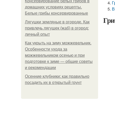
Консервирование белых грибов в
Г
домашних условиях рецепты.
В
Белые грибы консервированные
Гри
Лягушки земляные в огороде. Как
привлечь лягушек (жаб) в огород:
личный опыт
Как укрыть на зиму можжевельник.
Особенности ухода за
можжевельником осенью и при
подготовке к зиме — общие советы
и рекомендации
Осенние клубники: как правильно
посадить их в открытый грунт