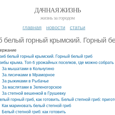
ДАЧНАЯ ЖИЗНЬ
жизнь за городом
главная
новости
статьи
б белый горный крымский. Горный б
ержание
риб белый горный крымский. Горный белый гриб
рибы крыма. Топ-5 урожайных поселков, где можно собрать
За мышатами в Кольчугино
За лисичками в Мраморное
За рыжиками в Рыбачье
За маслятами в Зеленогорское
За степной вешенкой в Грушевку
елый горный гриб, как готовить. Белый степной гриб: приго
Как мариновать белый степной гриб
Белый степной гриб: как готовить