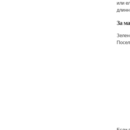
или е
длинн
За м
Зелен
Посел
Если 