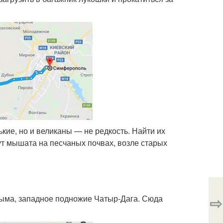
ие, но и великаны — не редкость. Найти их
ут мышата на песчаных почвах, возле старых
⇨
рыма, западное подножие Чатыр-Дага. Сюда