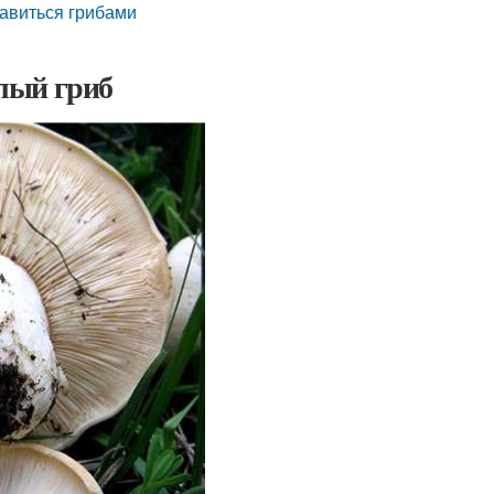
равиться грибами
лый гриб