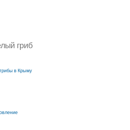
елый гриб
 грибы в Крыму
товление