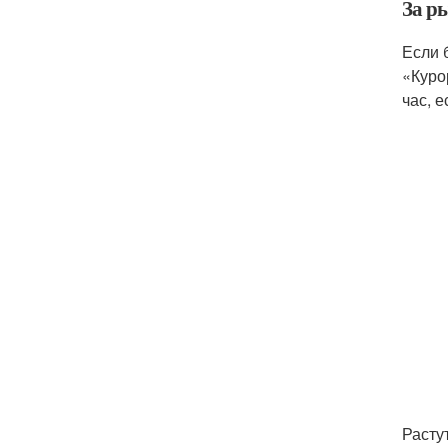
За р
Если 
«Куро
час, 
Расту