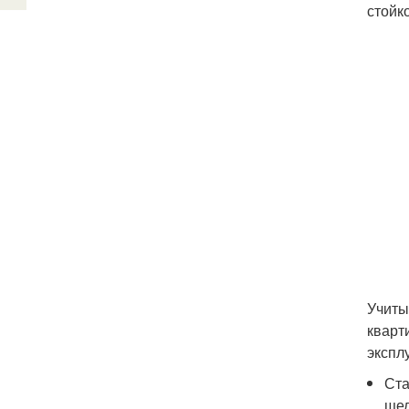
стойк
Учиты
кварт
экспл
Ста
щел