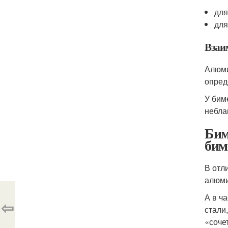
для
для
Взаи
Алюми
опред
У бим
небла
Бим
бим
В отл
алюми
А в ч
⇦
стали
«соче