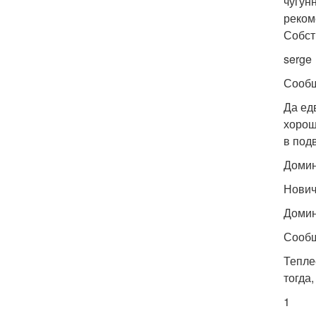
чугунн
реком
Собст
serge
Сообщ
Да едв
хорош
в под
Доми
Нович
Доми
Сообщ
Тепле
тогда
1