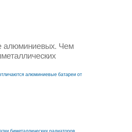
е алюминиевых. Чем
иметаллических
отличаются алюминиевые батареи от
атки биметаллических радиаторов