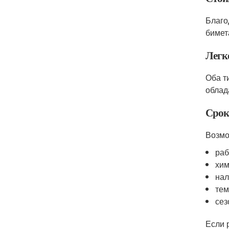
Благо
бимет
Легк
Оба т
облад
Срок
Возмо
раб
хим
нал
тем
сез
Если 