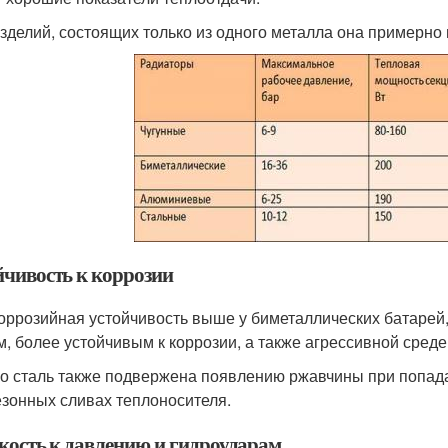
изделий, состоящих только из одного металла она примерн
йчивость к коррозии
оррозийная устойчивость выше у биметаллических батарей, 
м, более устойчивым к коррозии, а также агрессивной среде
о сталь также подвержена появлению ржавчины при попада
езонных сливах теплоносителя.
кость к давлению и гидроударам