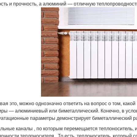
ость и прочность, а алюминий — отличную теплопроводност
вая это, можно однозначно ответить на вопрос о том, како
иры — алюминиевый или биметаллический. Конечно, в усло
уатационные параметры демонстрирует биметаллический рад
льные каналы , по которым перемещается теплоноситель, 
очности теплоносителя . То есть, теплоноситель, который 