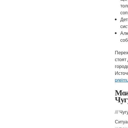
тол
соп
Дет
сис
Алю
соб
Перех
стоят
город
Источ
preimu
Мож
Чуг
/// Ч
Ситуа