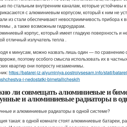
ько по стальным внутренним каналам, которые устойчивы к 
рикасаются с алюминиевым корпусом, который к ним не уст
али из стали обеспечивают невосприимчивость прибора к 
темы , а также возможным гидроударам.
миниевый корпус, который имеет гладкую поверхность и н
ой отличный излучатель тепла .
одя к минусам, можно назвать лишь один — по сравнению
 дороже, поэтому особого смысла использовать их в частных
ских квартир они попросту незаменимы.
ник:
https://batarei-iz-alyuminiya.postroivsesam.info/stati/batare
shchestva-i-nedostatki-bimetallicheskih
но ли совмещать алюминиевые и биме
унные и алюминиевые радиаторы в одн
угунные и алюминиевые радиаторы в одной системе?
ция такая: в одной комнате стоят алюминиевые батареи, ра