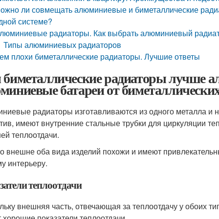
ожно ли совмещать алюминиевые и биметаллические ради
дной системе?
люминиевые радиаторы. Как выбрать алюминиевый радиа
Типы алюминиевых радиаторов
ем плохи биметаллические радиаторы. Лучшие ответы
 биметаллические радиаторы лучше а
миниевые батареи от биметаллически
ниевые радиаторы изготавливаются из одного металла и н
тив, имеют внутренние стальные трубки для циркуляции т
ей теплоотдачи.
о внешне оба вида изделий похожи и имеют привлекательн
у интерьеру.
затели теплоотдачи
льку внешняя часть, отвечающая за теплоотдачу у обоих ти
 хорошие показатели теплоотдачи.