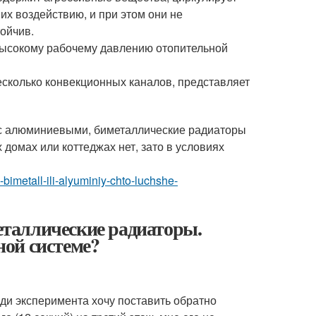
их воздействию, и при этом они не
ойчив.
высокому рабочему давлению отопительной
есколько конвекционных каналов, представляет
 с алюминиевыми, биметаллические радиаторы
 домах или коттеджах нет, зато в условиях
i-bimetall-ili-alyuminiy-chto-luchshe-
таллические радиаторы.
ой системе?
ди эксперимента хочу поставить обратно