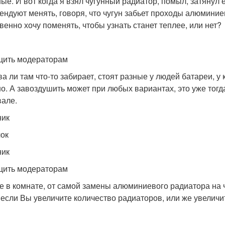
ые. И вот когда я взял чугунный радиатор, помыл, затянул е
ендуют менять, говоря, что чугун забьет проходы алюминие
венно хочу поменять, чтобы узнать станет теплее, или нет?
ить модераторам
а ли там что-то забирает, стоят разные у людей батареи, у 
о. А завоздушить может при любых вариантах, это уже тогда
вале.
ник
ок
ник
ить модераторам
е в комнате, от самой замены алюминиевого радиатора на ч
, если Вы увеличите количество радиаторов, или же увеличи