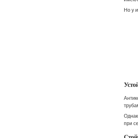
Но у 
Усто
Антик
труба
Однак
при с
Стой