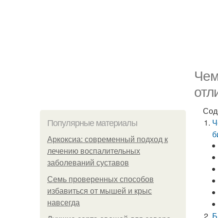
Чем
отл
Сод
Ч
Популярные материалы
б
Аркоксиа: современный подход к
лечению воспалительных
заболеваний суставов
Семь проверенных способов
избавиться от мышей и крыс
навсегда
Б