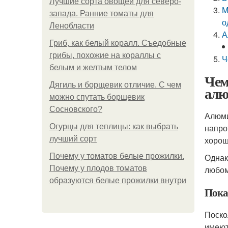
Лучшие сорта овощей для северо-
М
запада. Ранние томаты для
о
Ленобласти
А
Гриб, как белый коралл. Съедобные
грибы, похожие на кораллы с
Ч
белым и желтым телом
Чем
Дягиль и борщевик отличие. С чем
алю
можно спутать борщевик
Сосновского?
Алюми
Огурцы для теплицы: как выбрать
напро
лучший сорт
хорош
Почему у томатов белые прожилки.
Однак
Почему у плодов томатов
любом
образуются белые прожилки внутри
Пока
Поско
имеют