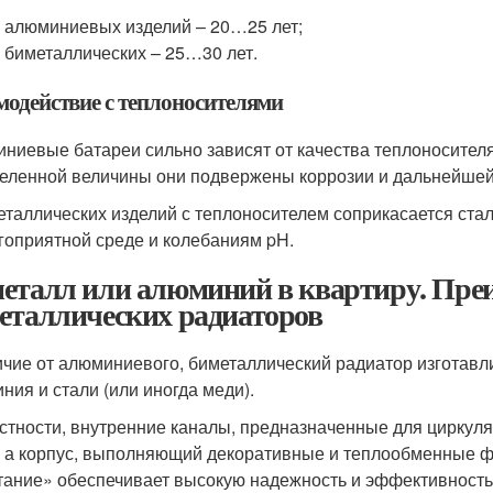
 алюминиевых изделий – 20…25 лет;
 биметаллических – 25…30 лет.
модействие с теплоносителями
ниевые батареи сильно зависят от качества теплоносите
еленной величины они подвержены коррозии и дальнейшей
еталлических изделий с теплоносителем соприкасается стал
гоприятной среде и колебаниям pH.
еталл или алюминий в квартиру. Преи
еталлических радиаторов
ичие от алюминиевого, биметаллический радиатор изготавли
ния и стали (или иногда меди).
астности, внутренние каналы, предназначенные для циркул
, а корпус, выполняющий декоративные и теплообменные фу
тание» обеспечивает высокую надежность и эффективность 