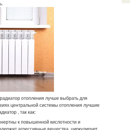
ь.
й радиатор отопления лучше выбрать для
виях центральной системы отопления лучшие
иатор , так как:
инертны к повышенной кислотности и
содержит агрессивные вещества, циркулирует