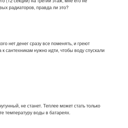
го (12 секций) на третий этаж, мне его не
вых радиаторов, правда ли это?
кого нет денег сразу все поменять, и греют
 к сантехникам нужно идти, чтобы воду спускали
угунный, не станет. Теплее может стать только
те температуру воды в батареях.