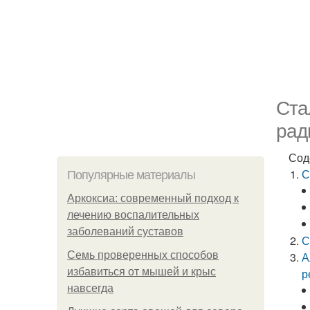
Ста
рад
Сод
С
Популярные материалы
Аркоксиа: современный подход к
лечению воспалительных
заболеваний суставов
С
Семь проверенных способов
А
избавиться от мышей и крыс
р
навсегда