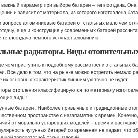
 важный параметр при выборе батареи – теплоотдача. Она 
ении и зависит от материала, из которого изготовлена бата
м вопросе алюминиевые батареи от стальных мало чем отл
отдачу, еще и конструкция у современных батарей рассчитан
е теплоотдача немного уступает алюминию.
льные радиаторы. Виды отопительных
е чем приступить к подробному рассмотрению стальных бат
еи. Все дело в том, что на рынке можно встретить немало 
е их основных характеристик лишним уж точно не будет.
торы отопления классифицируются по материалу изготовле
ющие виды:
унные батареи . Наиболее привычные и традиционные ото
чественном пространстве с незапамятных времен. Конечно
ичий от морально устаревших моделей – время и растущие 
улярность чугунных батарей со временем не падает, что 
ичной теплоотдачей таких изделий.