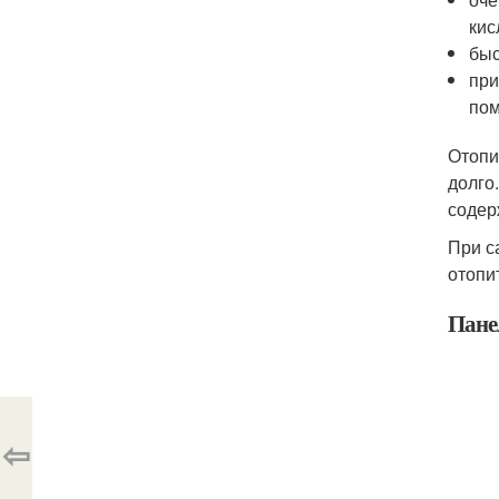
кис
быс
при
пом
Отопи
долго
содер
При с
отопи
Пане
⇦