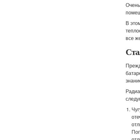
Очень
помещ
В это
тепло
все ж
Ста
Прежд
батар
знани
Радиа
следу
Чуг
оте
отл
Поп
отл