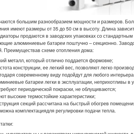
чаются большим разнообразием мощности и размеров. Бол
ния имеют размеры от 35 до 50 см в высоту. Длина зависит
адиаторы продаются в заводских упаковках со стандартным 
ющие алюминиевые батареи поштучно – секционно. Заводск
й. Преимуществав схеме отопления дома:
кий металл, который отлично поддается формовке;
стота конструкции, ее легкий вес, позволяют легко произво
годаря современному виду подойдут для любого интерьера
миниевые батареи легки в эксплуатации, неприхотливы в у
требуют периодической покраски, не облущиваются;
ют высокие термостойкие характеристики;
струкция секций рассчитана на быстрый обогрев помещени
можна комплектациядля регулировки подачи тепла.
татки:
нь чувствительны к параметрам циркулируемой жидкости, 