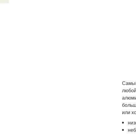
Самый
любой
алюми
больш
или х
низ
неб