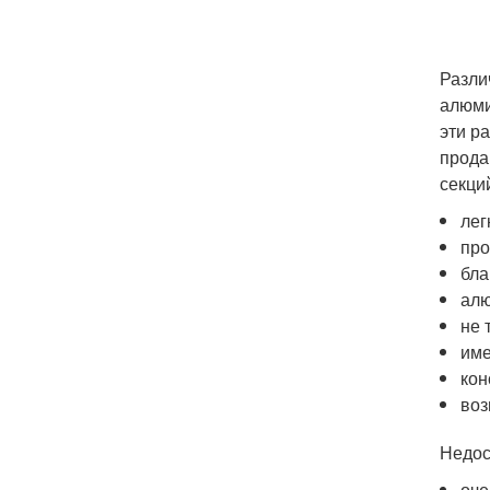
Разли
алюми
эти р
прода
секци
лег
про
бла
алю
не 
име
кон
воз
Недос
оче