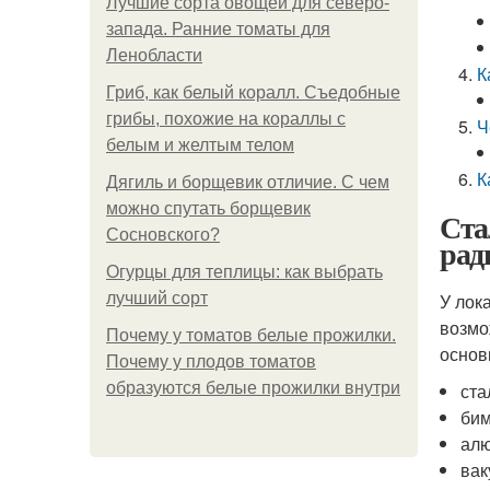
Лучшие сорта овощей для северо-
запада. Ранние томаты для
Ленобласти
К
Гриб, как белый коралл. Съедобные
грибы, похожие на кораллы с
Ч
белым и желтым телом
К
Дягиль и борщевик отличие. С чем
можно спутать борщевик
Ста
Сосновского?
рад
Огурцы для теплицы: как выбрать
лучший сорт
У лок
возмо
Почему у томатов белые прожилки.
основ
Почему у плодов томатов
образуются белые прожилки внутри
ста
бим
алю
вак