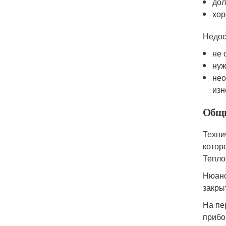
дол
хор
Недос
не 
нуж
нео
изн
Общи
Техни
котор
Тепло
Нюанс
закры
На пе
прибо