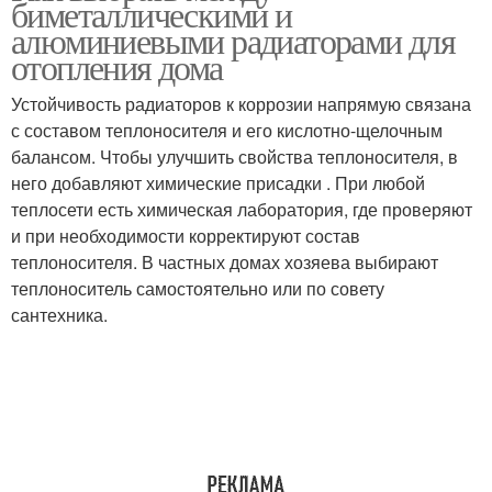
биметаллическими и
радиатор
радиатор
алюминиевыми радиаторами для
отопления дома
Отопительные
Устойчивость радиаторов к коррозии напрямую связана
Стальные радиаторы
радиаторы
с составом теплоносителя и его кислотно-щелочным
балансом. Чтобы улучшить свойства теплоносителя, в
него добавляют химические присадки . При любой
теплосети есть химическая лаборатория, где проверяют
Эффективный
Панельный радиатор
и при необходимости корректируют состав
радиатор
теплоносителя. В частных домах хозяева выбирают
теплоноситель самостоятельно или по совету
сантехника.
Панельные радиаторы