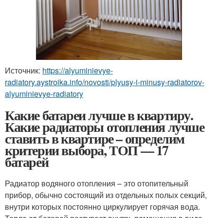
Источник:
https://alyuminievye-
radiatory.aystroika.info/novosti/plyusy-i-minusy-radiatorov-
alyuminievye-radiatory
Какие батареи лучше в квартиру.
Какие радиаторы отопления лучше
ставить в квартире – определим
критерии выбора, ТОП — 17
батарей
Радиатор водяного отопления – это отопительный
прибор, обычно состоящий из отдельных полых секций,
внутри которых постоянно циркулирует горячая вода.