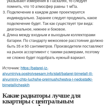
указывают измерения в Паскалях, то следует
помнить, что 10 атмосфер равны 1 мПа.
Подключение в каждом доме проектируется
индивидуально. Заранее следует продумать, какое
подключение будет. Так как существует три вида:
диагональное, нижнее и боковое.
Длина между входным и выходным коллекторами
батареи. По стандарту межосевое расстояние должно
быть 35 и 50 сантиметров. Производители поставляют
на рынок ассортимент с такими размерами, поэтому
не сложно будет подобрать нужный вариант.
Источник:
https://batarei-iz-
alyuminiya.postroivsesam.info/stati/batarei-bimetall-ili-
alyuminiy-chto-luchshe-preimushchestva-i-nedostatki-
bimetallicheskih
Какие радиаторы лучше для
квартиры с центральным