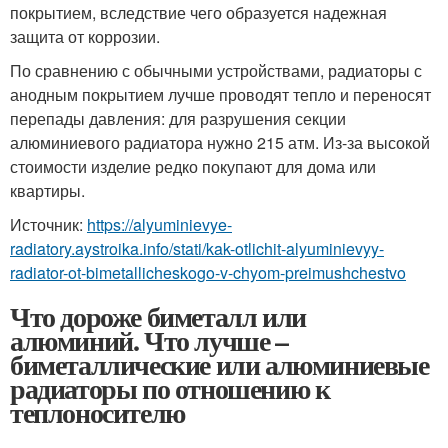
покрытием, вследствие чего образуется надежная
защита от коррозии.
По сравнению с обычными устройствами, радиаторы с
анодным покрытием лучше проводят тепло и переносят
перепады давления: для разрушения секции
алюминиевого радиатора нужно 215 атм. Из-за высокой
стоимости изделие редко покупают для дома или
квартиры.
Источник:
https://alyuminievye-
radiatory.aystroika.info/stati/kak-otlichit-alyuminievyy-
radiator-ot-bimetallicheskogo-v-chyom-preimushchestvo
Что дороже биметалл или
алюминий. Что лучше –
биметаллические или алюминиевые
радиаторы по отношению к
теплоносителю