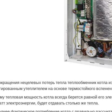
окращения нецелевых потерь тепла теплообменник котла и
гированным утеплителем на основе термостойкого вспенен
му тепловая мощность котла всегда берется равной его эл
атт электроэнергии, будет отдавать столько же тепла.
днее фактическое потребление котла с правильно рассчи