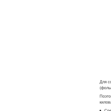
Для с
(фоль
Поэто
килов
Сре