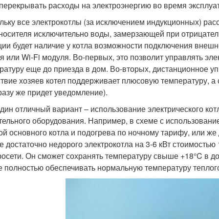
 перекрывать расходы на электроэнергию во время эксплуа
льку все электрокотлы (за исключением индукционных) рас
носителя исключительно воды, замерзающей при отрицател
ции будет наличие у котла возможности подключения внеш
я или Wi-Fi модуля. Во-первых, это позволит управлять эл
ратуру еще до приезда в дом. Во-вторых, дистанционное уп
ствие хозяев котел поддерживает плюсовую температуру, а
разу же придет уведомление).
дин отличный вариант – использование электрического кот
тельного оборудования. Например, в схеме с использовани
ой основного котла и подогрева по ночному тарифу, или же 
е достаточно недорого электрокотла на 3-6 кВт стоимостью
росети. Он сможет сохранять температуру свыше +18°C в дом
е полностью обеспечивать нормальную температуру теплого