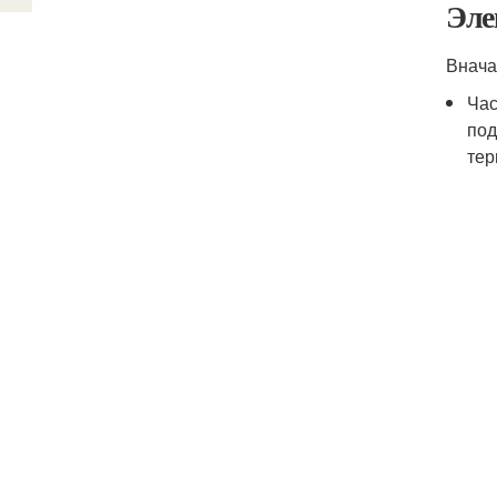
Эле
Внача
Час
под
тер