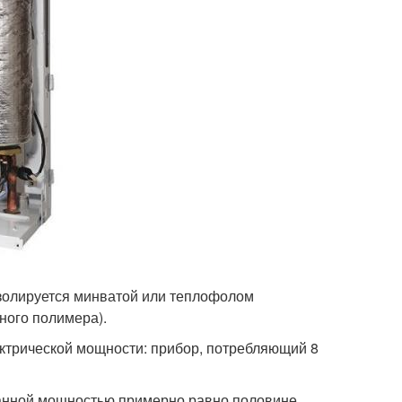
золируется минватой или теплофолом
ного полимера).
ектрической мощности: прибор, потребляющий 8
танной мощностью примерно равно половине