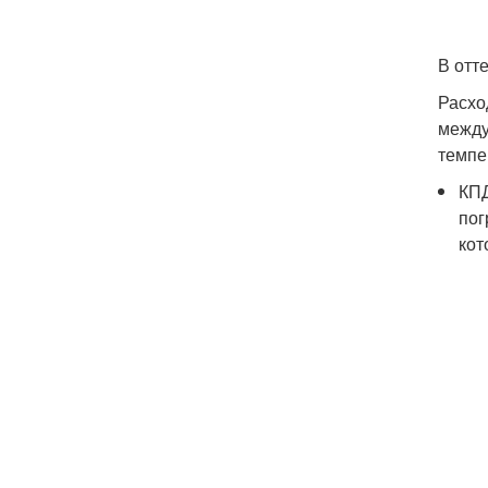
В отт
Расхо
между
темпе
КПД
пог
кот