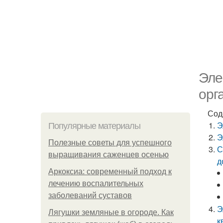
Эле
орг
Сод
Э
Популярные материалы
Э
Полезные советы для успешного
С
выращивания саженцев осенью
д
Аркоксиа: современный подход к
лечению воспалительных
заболеваний суставов
Э
Лягушки земляные в огороде. Как
к