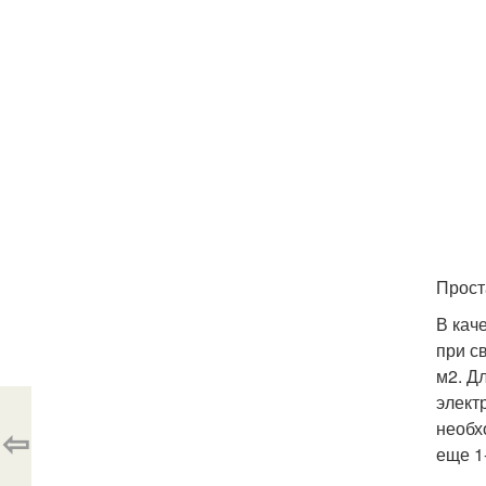
Прост
В кач
при с
м
2
. Д
элект
необх
⇦
еще 1