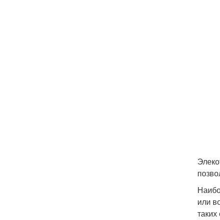
Элеко
позво
Наибо
или в
таких