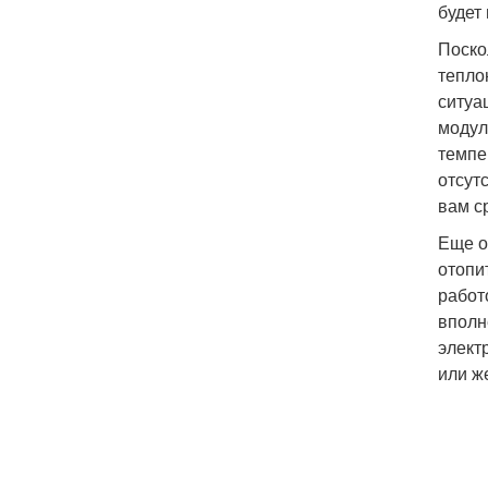
будет
Поско
тепло
ситуа
модул
темпе
отсут
вам с
Еще о
отопи
работ
вполн
элект
или ж