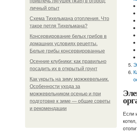
привлечь лягушек (жаб) в огород:
личный опыт
Схема Тихельмана отопления. Что
такое петля Тихельмана?
Консервирование белых грибов в
домашних условиях рецепты.
Белые грибы консервированные
Осенние клубники: как правильно
Э
посадить их в открытый грунт
К
о
Как укрыть на зиму можжевельник.
Особенности ухода за
Эле
можжевельником осенью и при
орг
подготовке к зиме — общие советы
и рекомендации
Если 
котел
отопи