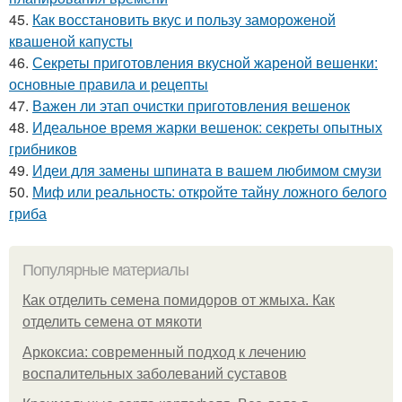
45.
Как восстановить вкус и пользу замороженой
квашеной капусты
46.
Секреты приготовления вкусной жареной вешенки:
основные правила и рецепты
47.
Важен ли этап очистки приготовления вешенок
48.
Идеальное время жарки вешенок: секреты опытных
грибников
49.
Идеи для замены шпината в вашем любимом смузи
50.
Миф или реальность: откройте тайну ложного белого
гриба
Популярные материалы
Как отделить семена помидоров от жмыха. Как
отделить семена от мякоти
Аркоксиа: современный подход к лечению
воспалительных заболеваний суставов