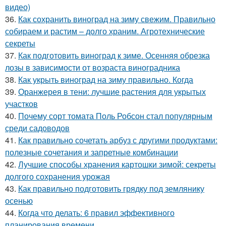
видео)
36.
Как сохранить виноград на зиму свежим. Правильно
собираем и растим – долго храним. Агротехнические
секреты
37.
Как подготовить виноград к зиме. Осенняя обрезка
лозы в зависимости от возраста виноградника
38.
Как укрыть виноград на зиму правильно. Когда
39.
Оранжерея в тени: лучшие растения для укрытых
участков
40.
Почему сорт томата Поль Робсон стал популярным
среди садоводов
41.
Как правильно сочетать арбуз с другими продуктами:
полезные сочетания и запретные комбинации
42.
Лучшие способы хранения картошки зимой: секреты
долгого сохранения урожая
43.
Как правильно подготовить грядку под землянику
осенью
44.
Когда что делать: 6 правил эффективного
планирования времени