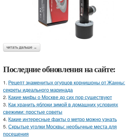
читать дальше →
Последние обновления на сайте:
1.
Рецепт знаменитых огурцов корнишоны от Жанны:
секреты идеального маринада
2.
Какие мифы о Москве до сих пор существуют
3.
Как хранить яблоки зимой в домашних условиях
свежими: простые советы
4.
Какие интересные факты о метро можно узнать
5.
Скрытые уголки Москвы: необычные места для
посещения