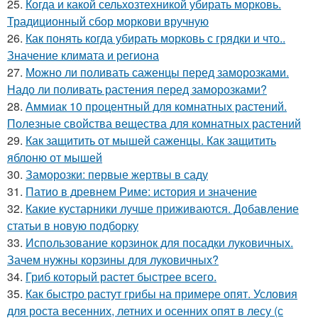
25.
Когда и какой сельхозтехникой убирать морковь.
Традиционный сбор моркови вручную
26.
Как понять когда убирать морковь с грядки и что..
Значение климата и региона
27.
Можно ли поливать саженцы перед заморозками.
Надо ли поливать растения перед заморозками?
28.
Аммиак 10 процентный для комнатных растений.
Полезные свойства вещества для комнатных растений
29.
Как защитить от мышей саженцы. Как защитить
яблоню от мышей
30.
Заморозки: первые жертвы в саду
31.
Патио в древнем Риме: история и значение
32.
Какие кустарники лучше приживаются. Добавление
статьи в новую подборку
33.
Использование корзинок для посадки луковичных.
Зачем нужны корзины для луковичных?
34.
Гриб который растет быстрее всего.
35.
Как быстро растут грибы на примере опят. Условия
для роста весенних, летних и осенних опят в лесу (с