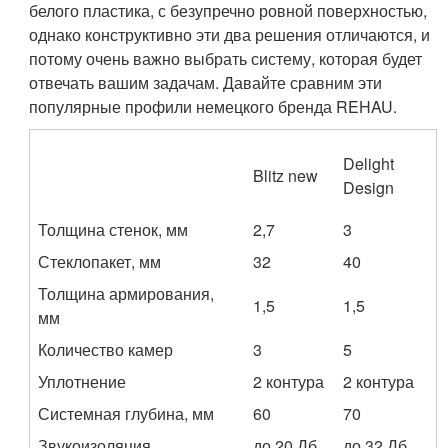
белого пластика, с безупречно ровной поверхностью,
однако конструктивно эти два решения отличаются, и
потому очень важно выбрать систему, которая будет
отвечать вашим задачам. Давайте сравним эти
популярные профили немецкого бренда REHAU.
Delight
Blitz new
Design
Толщина стенок, мм
2,7
3
Стеклопакет, мм
32
40
Толщина армирования,
1,5
1,5
мм
Количество камер
3
5
Уплотнение
2 контура
2 контура
Системная глубина, мм
60
70
Звукоизоляция
до 20 Дб
до 32 Дб