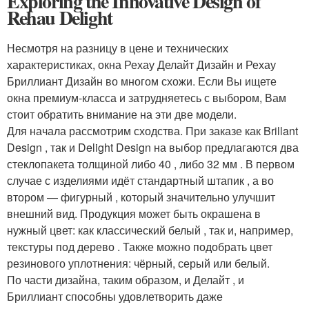
Exploring the Innovative Design of
Rehau Delight
Несмотря на разницу в цене и технических
характеристиках, окна
Рехау Делайт Дизайн
и
Рехау
Бриллиант Дизайн
во многом схожи. Если Вы ищете
окна премиум-класса и затрудняетесь с выбором, Вам
стоит обратить внимание на эти две модели.
Для начала рассмотрим сходства. При заказе как
Brillant
Design
, так и
Delight Design
на выбор предлагаются два
стеклопакета толщиной либо 40 , либо 32 мм . В первом
случае с изделиями идёт стандартный штапик , а во
втором — фигурный , который значительно улучшит
внешний вид. Продукция может быть окрашена в
нужный цвет: как классический белый , так и, например,
текстуры под дерево . Также можно подобрать цвет
резинового уплотнения: чёрный, серый или белый.
По части дизайна, таким образом, и
Делайт
, и
Бриллиант
способны удовлетворить даже