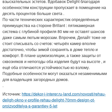
взыскательных эстетов. Вдобавок
Delight
благодаря
особенностям конструкции пропускает в помещение на
десять процентов больше света .
По части технических характеристик определённые
преимущества на стороне
Brillant
: пятикамерная
система с глубиной профиля 80 мм не оставят шансов
даже самым лютым морозам. Впрочем,
Делайт
тоже не
стоит списывать со счетов: четырёх камер вполне
достаточно, чтобы зимой сохранять в доме тепло и
комфорт. В плане шумоизоляции, а также защиты от
сквозняков и непогоды оба изделия будут на высоте , и
ещё оба отличаются устойчивостью ко взлому.
Подобные особенности могут оказаться незаменимыми
для владельцев загородных домов.
.
Источник:
https://dekor-i-interer.ru-land.com/novosti/rehau-
deligh-okno-v-profile-rehau-delight-70mm-design-ot-
proizvoditelya-s-garantiey-5-let