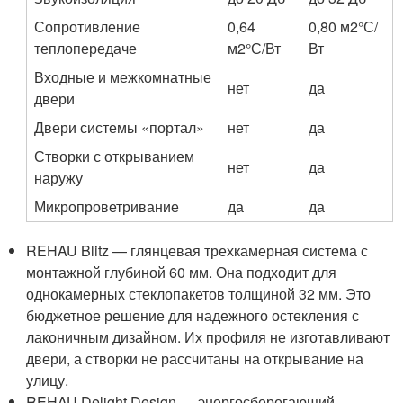
Сопротивление
0,64
0,80 м
2
°С/
теплопередаче
м
2
°С/Вт
Вт
Входные и межкомнатные
нет
да
двери
Двери системы «портал»
нет
да
Створки с открыванием
нет
да
наружу
Микропроветривание
да
да
REHAU Blitz — глянцевая трехкамерная система с
монтажной глубиной 60 мм. Она подходит для
однокамерных стеклопакетов толщиной 32 мм. Это
бюджетное решение для надежного остекления с
лаконичным дизайном. Их профиля не изготавливают
двери, а створки не рассчитаны на открывание на
улицу.
REHAU Delight Design — энергосберегающий