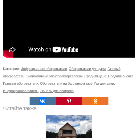
Категории:
Инфракрасные обогреватели
,
Обогреватели для дачи
,
Газовый
обогреватель
,
Экономичные электрообогреватели
,
Средняя цена
,
Средняя оценка
,
Газовые обогреватели
,
Обогреватели на баллонном газе
,
Газ для дачи
,
Инфракрасная панель
,
Панель для обогрева
Читайте также