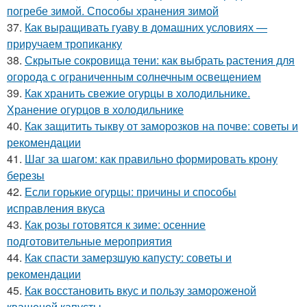
погребе зимой. Способы хранения зимой
37.
Как выращивать гуаву в домашних условиях —
приручаем тропиканку
38.
Скрытые сокровища тени: как выбрать растения для
огорода с ограниченным солнечным освещением
39.
Как хранить свежие огурцы в холодильнике.
Хранение огурцов в холодильнике
40.
Как защитить тыкву от заморозков на почве: советы и
рекомендации
41.
Шаг за шагом: как правильно формировать крону
березы
42.
Если горькие огурцы: причины и способы
исправления вкуса
43.
Как розы готовятся к зиме: осенние
подготовительные мероприятия
44.
Как спасти замерзшую капусту: советы и
рекомендации
45.
Как восстановить вкус и пользу замороженой
квашеной капусты