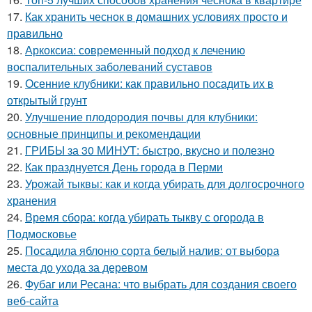
17.
Как хранить чеснок в домашних условиях просто и
правильно
18.
Аркоксиа: современный подход к лечению
воспалительных заболеваний суставов
19.
Осенние клубники: как правильно посадить их в
открытый грунт
20.
Улучшение плодородия почвы для клубники:
основные принципы и рекомендации
21.
ГРИБЫ за 30 МИНУТ: быстро, вкусно и полезно
22.
Как празднуется День города в Перми
23.
Урожай тыквы: как и когда убирать для долгосрочного
хранения
24.
Время сбора: когда убирать тыкву с огорода в
Подмосковье
25.
Посадила яблоню сорта белый налив: от выбора
места до ухода за деревом
26.
Фубаг или Ресана: что выбрать для создания своего
веб-сайта