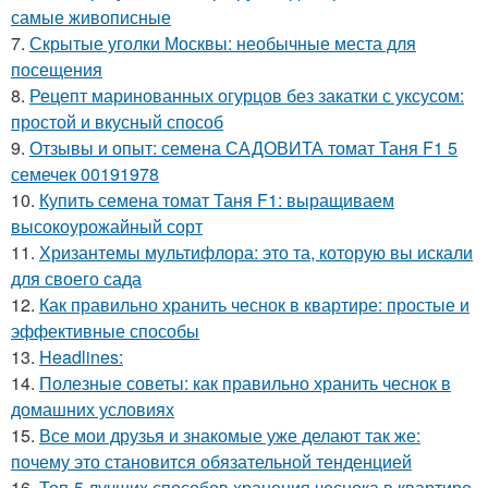
самые живописные
7.
Скрытые уголки Москвы: необычные места для
посещения
8.
Рецепт маринованных огурцов без закатки с уксусом:
простой и вкусный способ
9.
Отзывы и опыт: семена САДОВИТА томат Таня F1 5
семечек 00191978
10.
Купить семена томат Таня F1: выращиваем
высокоурожайный сорт
11.
Хризантемы мультифлора: это та, которую вы искали
для своего сада
12.
Как правильно хранить чеснок в квартире: простые и
эффективные способы
13.
Headlines:
14.
Полезные советы: как правильно хранить чеснок в
домашних условиях
15.
Все мои друзья и знакомые уже делают так же:
почему это становится обязательной тенденцией
16.
Топ-5 лучших способов хранения чеснока в квартире