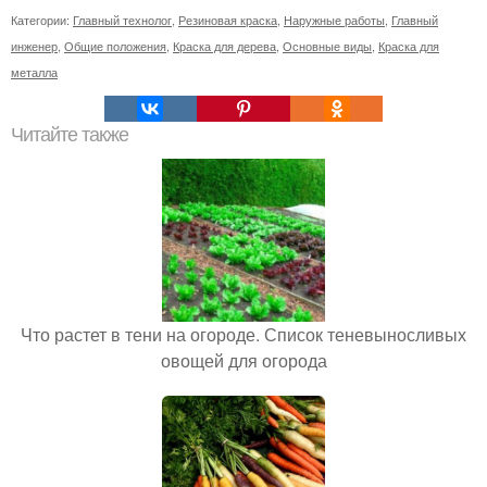
Категории:
Главный технолог
,
Резиновая краска
,
Наружные работы
,
Главный
инженер
,
Общие положения
,
Краска для дерева
,
Основные виды
,
Краска для
металла
Читайте также
Что растет в тени на огороде. Список теневыносливых
овощей для огорода