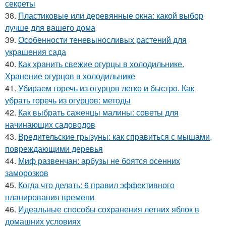
секреты
38.
Пластиковые или деревянные окна: какой выбор
лучше для вашего дома
39.
Особенности теневыносливых растений для
украшения сада
40.
Как хранить свежие огурцы в холодильнике.
Хранение огурцов в холодильнике
41.
Убираем горечь из огурцов легко и быстро. Как
убрать горечь из огурцов: методы
42.
Как выбрать саженцы малины: советы для
начинающих садоводов
43.
Вредительские грызуны: как справиться с мышами,
повреждающими деревья
44.
Миф развенчан: арбузы не боятся осенних
заморозков
45.
Когда что делать: 6 правил эффективного
планирования времени
46.
Идеальные способы сохранения летних яблок в
домашних условиях