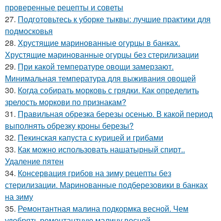
проверенные рецепты и советы
27.
Подготовьтесь к уборке тыквы: лучшие практики для
подмосковья
28.
Хрустящие маринованные огурцы в банках.
Хрустящие маринованные огурцы без стерилизации
29.
При какой температуре овощи замерзают.
Минимальная температура для выживания овощей
30.
Когда собирать морковь с грядки. Как определить
зрелость моркови по признакам?
31.
Правильная обрезка березы осенью. В какой период
выполнять обрезку кроны березы?
32.
Пекинская капуста с курицей и грибами
33.
Как можно использовать нашатырный спирт..
Удаление пятен
34.
Консервация грибов на зиму рецепты без
стерилизации. Маринованные подберезовики в банках
на зиму
35.
Ремонтантная малина подкормка весной. Чем
удобрять ремонтантную малину весной