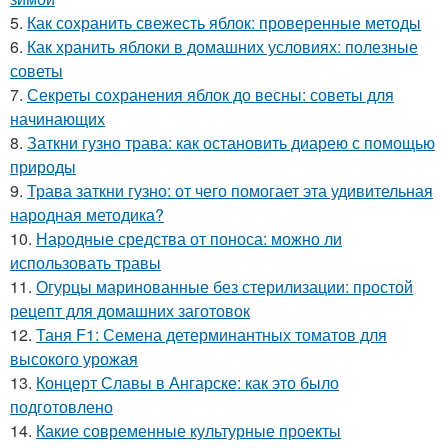
5.
Как сохранить свежесть яблок: проверенные методы
6.
Как хранить яблоки в домашних условиях: полезные
советы
7.
Секреты сохранения яблок до весны: советы для
начинающих
8.
Заткни гузно трава: как остановить диарею с помощью
природы
9.
Трава заткни гузно: от чего помогает эта удивительная
народная методика?
10.
Народные средства от поноса: можно ли
использовать травы
11.
Огурцы маринованные без стерилизации: простой
рецепт для домашних заготовок
12.
Таня F1: Семена детерминантных томатов для
высокого урожая
13.
Концерт Славы в Ангарске: как это было
подготовлено
14.
Какие современные культурные проекты