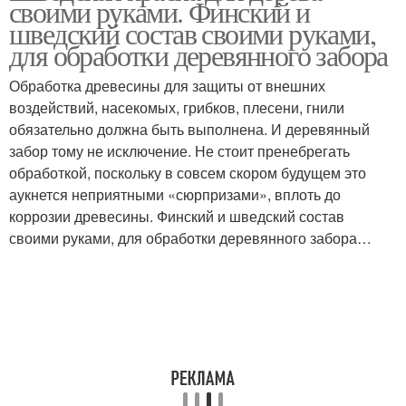
своими руками. Финский и
шведский состав своими руками,
для обработки деревянного забора
Краска по
Обработка древесины для защиты от внешних
Скандинавская краска
скандинавским
воздействий, насекомых, грибков, плесени, гнили
рецептам
обязательно должна быть выполнена. И деревянный
забор тому не исключение. Не стоит пренебрегать
обработкой, поскольку в совсем скором будущем это
Краска для наружных
Краска по ржавчине
аукнется неприятными «сюрпризами», вплоть до
работ
коррозии древесины. Финский и шведский состав
своими руками, для обработки деревянного забора…
Водостойкая краска