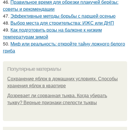
46.
Правильное время для обрезки плакучей берёзы:
советы и рекомендации
47.
Эффективные методы борьбы с паршей осенью
48.
Выбор места для строительства: ИЖС или ДНП
49.
Как подготовить розы на балконе к низким
температурам зимой
50.
Миф или реальность: откройте тайну ложного белого
гриба
Популярные материалы
Сохранение яблок в домашних условиях. Способы
хранения яблок в квартире
Дозревает ли сорванная тыква. Когда убирать
тыкву? Верные признаки спелости тыквы