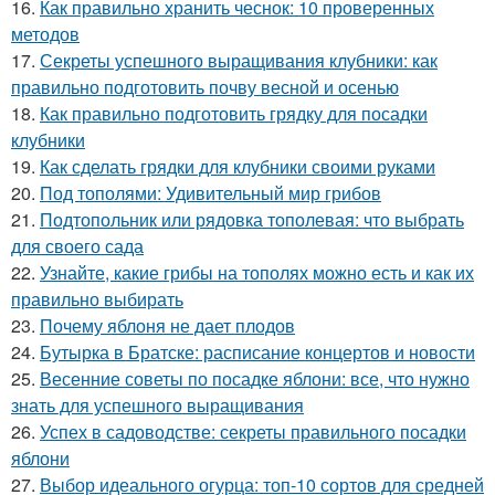
16.
Как правильно хранить чеснок: 10 проверенных
методов
17.
Секреты успешного выращивания клубники: как
правильно подготовить почву весной и осенью
18.
Как правильно подготовить грядку для посадки
клубники
19.
Как сделать грядки для клубники своими руками
20.
Под тополями: Удивительный мир грибов
21.
Подтопольник или рядовка тополевая: что выбрать
для своего сада
22.
Узнайте, какие грибы на тополях можно есть и как их
правильно выбирать
23.
Почему яблоня не дает плодов
24.
Бутырка в Братске: расписание концертов и новости
25.
Весенние советы по посадке яблони: все, что нужно
знать для успешного выращивания
26.
Успех в садоводстве: секреты правильного посадки
яблони
27.
Выбор идеального огурца: топ-10 сортов для средней