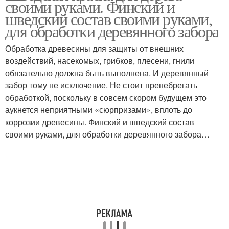
своими руками. Финский и
шведский состав своими руками,
для обработки деревянного забора
Древесины от финского
Обработка древесины для защиты от внешних
Скандинавская краска
производителя
воздействий, насекомых, грибков, плесени, гнили
обязательно должна быть выполнена. И деревянный
забор тому не исключение. Не стоит пренебрегать
Краска по
обработкой, поскольку в совсем скором будущем это
Краска для наружных
скандинавским
аукнется неприятными «сюрпризами», вплоть до
работ
рецептам
коррозии древесины. Финский и шведский состав
своими руками, для обработки деревянного забора…
Краска по ржавчине
Водостойкая краска