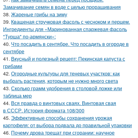
Замачивание семян в воде с целью проращивания
38.
Жареные грибы на зиму
39.
Квашеная стручковая фасоль с чесноком и перцем.
Ингредиенты для «Маринованная спаржевая фасоль
"Турша" по-армянски»:
40.
Что посадить в сентябре. Что посадить в огороде в
сентябре
41.
Вкусный и полезный рецепт: Пекинская капуста с
грибами
42.
Огородные культуры для теневых участков: как
выбрать растения, которым не нужно много света
43.
Сколько грамм удобрения в столовой ложке или
таблица мер
44.
Вся правда о винтовых сваях. Винтовая свая
в СССР. История формата 108/300
45.
Эффективные способы сохранения урожая
картофеля: от выбора подвала до правильной упаковки
46.
Почему дрова трещат при сгорании: научное