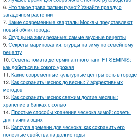
6.
Что такое трава 'заткни гузно'? Узнайте правду о
загадочном растении
7.
Какие современные кварталы Москвы представляют
новый облик города
8.
Огурцы на зиму резаные: самые вкусные рецепты
9.
Секреты маринования: огурцы на зиму по семейному
рецепту
10.
Семена томата детерминантного таня F1 SEMINIS:
как добиться высокого урожая
11.
Какие современные культурные центры есть в городе
12.
Как сохранить чеснок до весны: 7 эффективных
методов
13.
Как сохранить чеснок свежим долгие месяцы:
хранение в банках с солью
14.
Простые способы хранения чеснока зимой: советы
для начинающих
15.
Капсула времени для чеснока: как сохранить его
полезные свойства на долгие годы