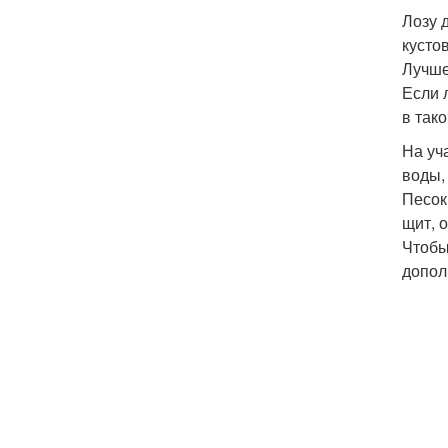
Лозу 
кусто
Лучше
Если 
в так
На уч
воды,
Песок
щит, 
Чтобы
допол