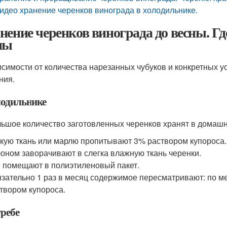
идео хранение черенков винограда в холодильнике.
нение черенков винограда до весны. Гд
ны
исимости от количества нарезанных чубуков и конкретных
ния.
лодильнике
ьшое количество заготовленных черенков хранят в домашн
кую ткань или марлю пропитывают 3% раствором купороса.
оном заворачивают в слегка влажную ткань черенки.
 помещают в полиэтиленовый пакет.
зательно 1 раз в месяц содержимое пересматривают: по м
твором купороса.
гребе