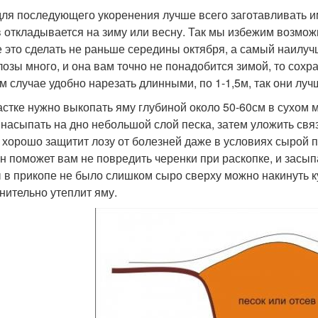
для последующего укоренения лучше всего заготавливать им
в откладывается на зиму или весну. Так мы избежим возможн
 это сделать не раньше середины октября, а самый наилучш
лозы много, и она вам точно не понадобится зимой, то сохр
ом случае удобно нарезать длинными, по 1-1,5м, так они луч
астке нужно выкопать яму глубиной около 50-60см в сухом 
 насыпать на дно небольшой слой песка, затем уложить связ
 хорошо защитит лозу от болезней даже в условиях сырой 
он поможет вам не повредить черенки при раскопке, и засы
 в прикопе не было слишком сыро сверху можно накинуть ку
нительно утеплит яму.