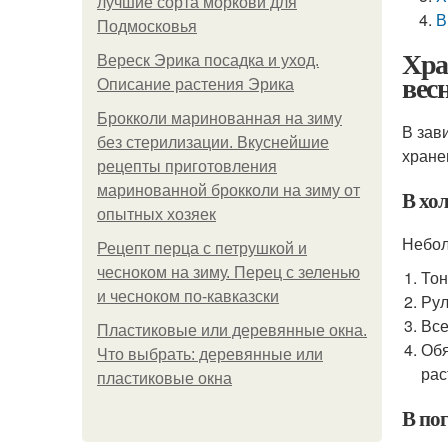
лучшие сорта моркови для
В
Подмосковья
Хра
Вереск Эрика посадка и уход.
вес
Описание растения Эрика
Брокколи маринованная на зиму
В зав
без стерилизации. Вкуснейшие
хране
рецепты приготовления
маринованной брокколи на зиму от
В хо
опытных хозяек
Небол
Рецепт перца с петрушкой и
чесноком на зиму. Перец с зеленью
Тон
и чесноком по-кавказски
Рул
Все
Пластиковые или деревянные окна.
Обя
Что выбрать: деревянные или
рас
пластиковые окна
В по