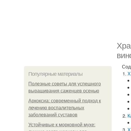
Хра
вин
Сод
Х
Популярные материалы
Полезные советы для успешного
выращивания саженцев осенью
Аркоксиа: современный подход к
лечению воспалительных
заболеваний суставов
К
Устойчивые к морковной мухе:
Х