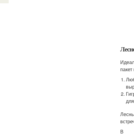
Лесн
Идеал
пакет
Люб
выр
Гиг
для
Лесны
встре
В