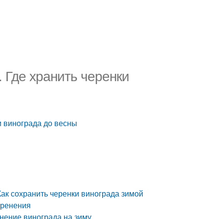
 Где хранить черенки
и винограда до весны
Как сохранить черенки винограда зимой
оренения
нение винограда на зиму