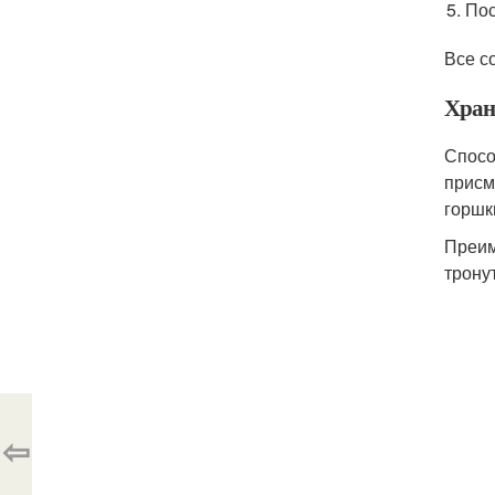
Пос
Все с
Хран
Спосо
присм
горшк
Преим
трону
⇦