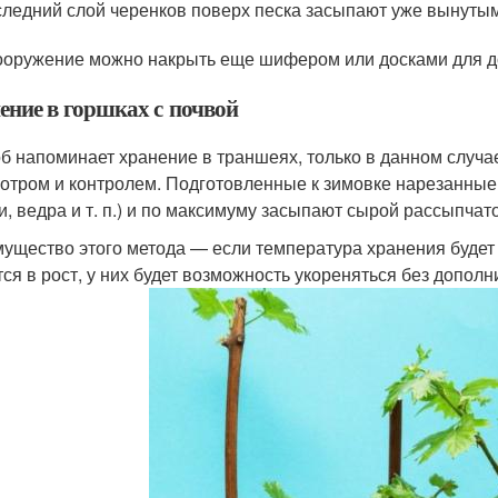
ледний слой черенков поверх песка засыпают уже вынутым
ооружение можно накрыть еще шифером или досками для до
ение в горшках с почвой
б напоминает хранение в траншеях, только в данном случа
отром и контролем. Подготовленные к зимовке нарезанные
и, ведра и т. п.) и по максимуму засыпают сырой рассыпчат
ущество этого метода — если температура хранения будет
тся в рост, у них будет возможность укореняться без допол