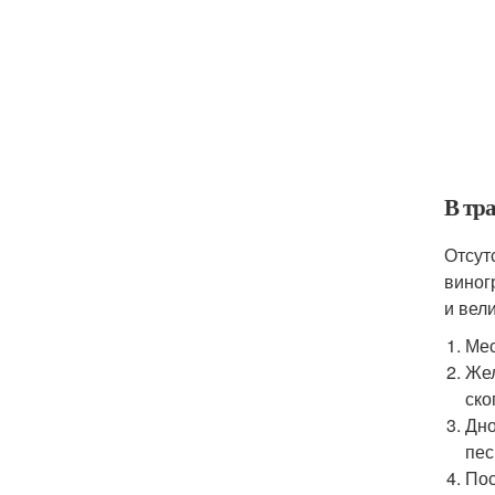
В тр
Отсут
виног
и вел
Мес
Жел
ско
Дно
пес
Пос