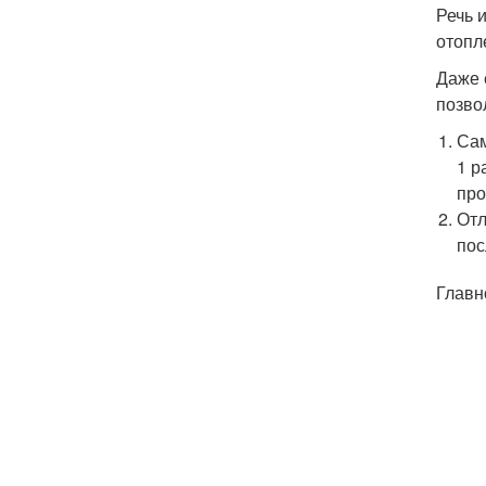
Речь 
отопл
Даже 
позво
Сам
1 р
про
Отл
пос
Главн