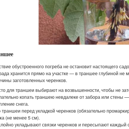
аншее
ствие обустроенного погреба не остановит настоящего са
рада хранится прямо на участке — в траншее глубиной не м
ичины заготовленных черенков.
то для траншеи выбирают на возвышенности, чтобы не зат
ательно копать траншею невдалеке от забора или стены —
пление снега.
 траншеи перед укладкой черенков (обязательно промарки
ка (не менее 5 см).
лойно укладывают связки черенков и пересыпают каждый с