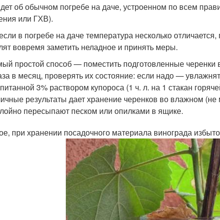
идет об обычном погребе на даче, устроенном по всем прави
ения или ГХВ).
если в погребе на даче температура несколько отличается
лят вовремя заметить неладное и принять меры.
ый простой способ — поместить подготовленные черенки в
аза в месяц, проверять их состояние: если надо — увлажня
питанной 3% раствором купороса (1 ч. л. на 1 стакан горяче
ичные результаты дает хранение черенков во влажном (не 
лойно пересыпают песком или опилками в ящике.
ое, при хранении посадочного материала винограда избыток