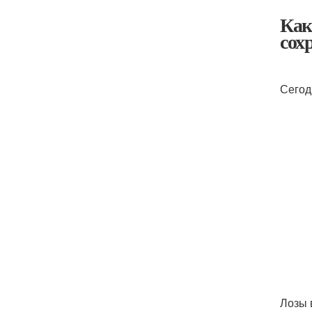
Как
сох
Сегод
Лозы 