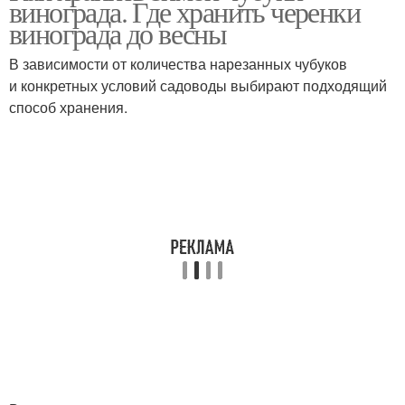
винограда. Где хранить черенки
винограда до весны
В зависимости от количества нарезанных чубуков
Виноград в
Виноград в
и конкретных условий садоводы выбирают подходящий
полиэтиленовых
холодильнике
способ хранения.
пакетах
Виноград в домашних
Виноград в бутылки
условиях
Виноград в прикопе
Виноград в воде
Виноград к
Виноград в субстратах
проращиванию